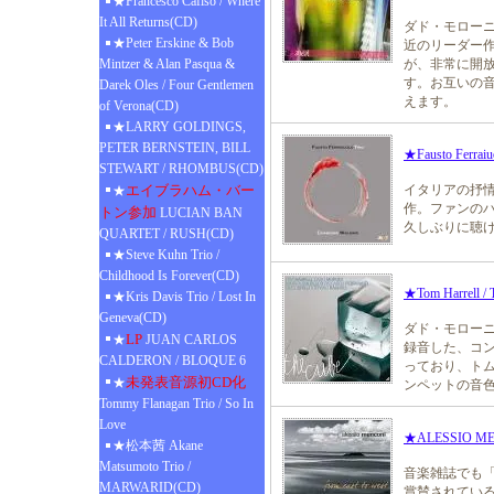
★Francesco Cafiso / Where
It All Returns(CD)
ダド・モロー
★Peter Erskine & Bob
近のリーダー
Mintzer & Alan Pasqua &
が、非常に開
す。お互いの
Darek Oles / Four Gentlemen
えます。
of Verona(CD)
★LARRY GOLDINGS,
PETER BERNSTEIN, BILL
★Fausto Ferraiuo
STEWART / RHOMBUS(CD)
エイブラハム・バー
イタリアの抒情派ピ
★
作。ファンの
トン参加
LUCIAN BAN
久しぶりに聴
QUARTET / RUSH(CD)
★Steve Kuhn Trio /
Childhood Is Forever(CD)
★Tom Harrell / 
★Kris Davis Trio / Lost In
Geneva(CD)
ダド・モロー
LP
★
JUAN CARLOS
録音した、コ
CALDERON / BLOQUE 6
っており、ト
未発表音源初CD化
★
ンペットの音
Tommy Flanagan Trio / So In
Love
★ALESSIO ME
★松本茜 Akane
Matsumoto Trio /
音楽雑誌でも
MARWARID(CD)
賞賛されている