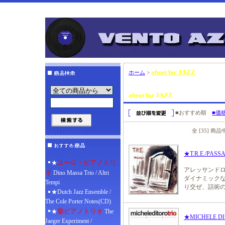
abeat for JAZZ
ホーム
>
abeat for JAZZ
■おすすめ順
■価
全 [35] 商
★T.R.E./PASS
ユーロ・ピアノトリ
★
アレッサンド
オ
Dino Massa Trio / Altri
ダイナミック
Tempi
り交ぜ、話術
★Dutch Jazz Ensemble /
The Cole Porter Notes(CD)
蘭ピアノトリオ
★
The
★MICHELE DI 
Jaeger Experiment /