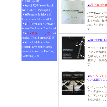
たまゆら(CD)
村上春樹の
★
★鈴木瑶子 Yoko Suzuki
Trio / Where I Belong(CD)
ハーモニカの名
★Romano & Sclavis &
ザーズとのデ
Texier / Suite Africaine(CD)
曲を作曲、叙
CD
★
Franklin Kiermyer /
みに入り混じ
Scatter The Atoms That Remain
す。
NYギタートリオ
★
Shai
Jaschek Trio / Portrait(CD-R)
★ROBERTO MA
★The Lighthouse Jazz
Quartet / Live at the Cherry
クラシック畑
Center, Carmel-By-The-Sea,
ピアノに感動
California(CD)
を融合したグ
名演が、見事
す。
S・ベルモ
★
QUARTET / C
ゲイリー・バ
ア・ダルベッ
と、アンドレ
を生み出して