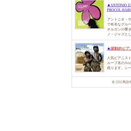
★ANTONIO ZA
PROCOL HAR
アントニオ・
で有名なグル
オルガンの響
ノ・ジャズと
躍動的ピア
★
人気ピアニス
ループ名のAr
残ります。シ
全 [35] 商