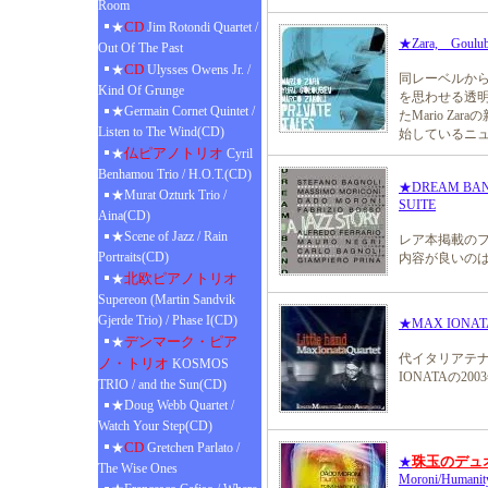
Room
CD
★
Jim Rotondi Quartet /
★Zara, Goulubev,
Out Of The Past
CD
★
Ulysses Owens Jr. /
同レーベルから
Kind Of Grunge
を思わせる透
★Germain Cornet Quintet /
たMario Zar
Listen to The Wind(CD)
始しているニ
仏ピアノトリオ
★
Cyril
Benhamou Trio / H.O.T.(CD)
★DREAM BAND
★Murat Ozturk Trio /
SUITE
Aina(CD)
★Scene of Jazz / Rain
レア本掲載の
Portraits(CD)
内容が良いの
北欧ピアノトリオ
★
Supereon (Martin Sandvik
Gjerde Trio) / Phase I(CD)
★MAX IONATA
デンマーク・ピア
★
代イタリアテナ
ノ・トリオ
KOSMOS
IONATAの2
TRIO / and the Sun(CD)
★Doug Webb Quartet /
Watch Your Step(CD)
CD
★
Gretchen Parlato /
珠玉のデ
★
The Wise Ones
Moroni/Humanit