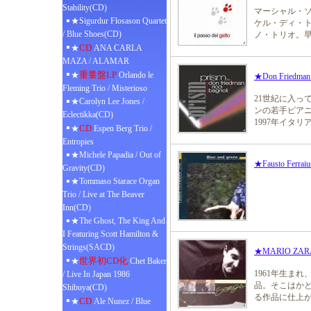
Stability(CD)
マーシャル・
★Sigurdur Flosason Quartet
ケル・ディ・ト
/ Blue Shoes(CD)
ノ・トリオ。
CD
★
ANA CARLA
MAZA / ALAMAR
重量盤LP
★
Orlando le
★Don Friedman 
Fleming Trio / Misterioso
21世紀に入っ
★Carolyn Lee Jones /
ンの若手ピア
Eclectikka(CD)
1997年イタ
CD
★
Espen Berg Trio /
Entropies
★Michele Papadia / Out of
★Fausto Ferraiuo
Gravity(CD)
★Tommaso Starace Organ
Trio / Live at The Beaver
Inn(CD)
★The Ghost, The King And
I Featuring Scott Hamilton &
Strings(SACD)
★MARIO ZARA
世界初CD化
★
Chet Baker
1961年生ま
/ Live In Japan 1986
品。そこはか
Shibuya(CD)
る作品に仕上
CD
★
Ale Nunez / Blue