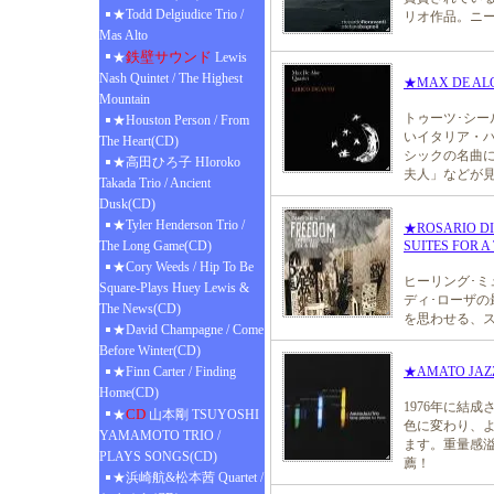
★Todd Delgiudice Trio /
リオ作品。ニー
Mas Alto
鉄壁サウンド
★
Lewis
Nash Quintet / The Highest
★MAX DE ALO
Mountain
トゥーツ･シー
★Houston Person / From
いイタリア・ハ
The Heart(CD)
シックの名曲
★高田ひろ子 HIoroko
夫人」などが
Takada Trio / Ancient
Dusk(CD)
★Tyler Henderson Trio /
★ROSARIO DI
The Long Game(CD)
SUITES FOR A
★Cory Weeds / Hip To Be
ヒーリング･ミ
Square-Plays Huey Lewis &
ディ･ローザの
The News(CD)
を思わせる、
★David Champagne / Come
Before Winter(CD)
★Finn Carter / Finding
★AMATO JAZZ 
Home(CD)
1976年に結
CD
★
山本剛 TSUYOSHI
色に変わり、
YAMAMOTO TRIO /
ます。重量感
PLAYS SONGS(CD)
薦！
★浜崎航&松本茜 Quartet /