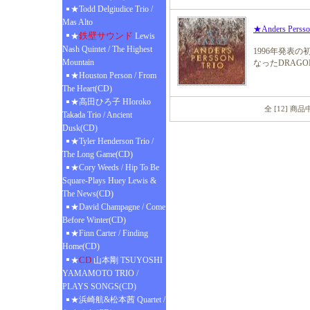
★Todd Delgiudice Trio /
Mas Alto
★Anders Persso
鉄壁サウンド
★
Lewis
Nash Quintet / The Highest
1996年発表
Mountain
なったDRAG
★Houston Person / From
The Heart(CD)
★高田ひろ子 HIoroko
全 [12] 商
Takada Trio / Ancient
Dusk(CD)
★Tyler Henderson Trio /
The Long Game(CD)
★Cory Weeds / Hip To Be
Square-Plays Huey Lewis &
The News(CD)
★David Champagne / Come
Before Winter(CD)
★Finn Carter / Finding
Home(CD)
CD
★
山本剛 TSUYOSHI
YAMAMOTO TRIO /
PLAYS SONGS(CD)
★浜崎航&松本茜 Quartet /