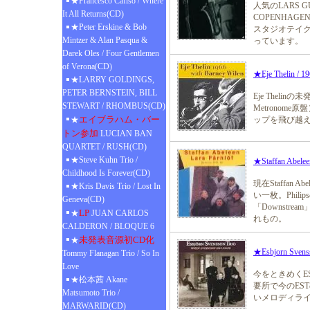
★Francesco Cafiso / Where
人気のLARS G
It All Returns(CD)
COPENHAGE
★Peter Erskine & Bob
スタジオテイ
Mintzer & Alan Pasqua &
っています。
Darek Oles / Four Gentlemen
of Verona(CD)
★Eje Thelin / 1
★LARRY GOLDINGS,
PETER BERNSTEIN, BILL
Eje Thelinの未
STEWART / RHOMBUS(CD)
Metrono
エイブラハム・バー
★
ップを飛び越え
トン参加
LUCIAN BAN
QUARTET / RUSH(CD)
★Steve Kuhn Trio /
★Staffan Abeleen
Childhood Is Forever(CD)
現在Staffan 
★Kris Davis Trio / Lost In
い一枚。Philip
Geneva(CD)
「Downstre
LP
★
JUAN CARLOS
れもの。
CALDERON / BLOQUE 6
未発表音源初CD化
★
★Esbjorn Svenss
Tommy Flanagan Trio / So In
Love
今をときめくE
★松本茜 Akane
要所で今のES
Matsumoto Trio /
いメロディラ
MARWARID(CD)