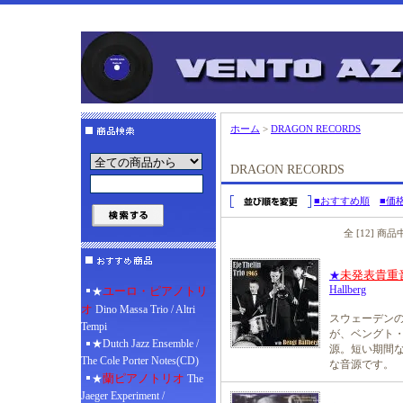
ホーム
>
DRAGON RECORDS
DRAGON RECORDS
■おすすめ順
■価
全 [12] 商
未発表貴重
★
Hallberg
ユーロ・ピアノトリ
★
オ
Dino Massa Trio / Altri
スウェーデン
Tempi
が、ベングト・
★Dutch Jazz Ensemble /
源。短い期間
The Cole Porter Notes(CD)
な音源です。
蘭ピアノトリオ
★
The
Jaeger Experiment /