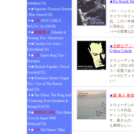
★Per Henrik Wall
Stability(CD)
★Sigurdur Flosason Quartet
パー・ヘンリッ
/ Blue Shoes(CD)
テイラーやド
CD
★
ANA CARLA
品。この一年
MAZA / ALAMAR
た現在は、こ
パーの貴重な
重量盤LP
★
Orlando le
Fleming Trio / Misterioso
★Carolyn Lee Jones /
北欧ピアノ
★
Eclectikka(CD)
Gyllene Cirkeln
CD
★
Espen Berg Trio /
スウェーデン
Entropies
ルグ（1932-
★Michele Papadia / Out of
ス！名盤であ
Gravity(CD)
ジャズピアノ
★Tommaso Starace Organ
い！
Trio / Live at The Beaver
Inn(CD)
★The Ghost, The King And
森 泰人 参
★
I Featuring Scott Hamilton &
スウェーデン
Strings(SACD)
ートリオ作品
世界初CD化
★
Chet Baker
ティックなジ
/ Live In Japan 1986
す。森さんの
Shibuya(CD)
も素晴らしい
CD
★
Ale Nunez / Blue