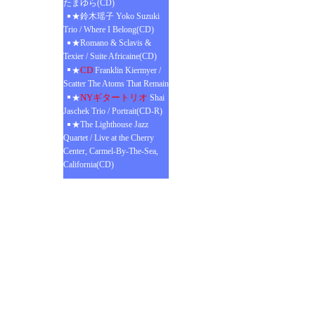
たまゆら(CD)
★鈴木瑶子 Yoko Suzuki
Trio / Where I Belong(CD)
★Romano & Sclavis &
Texier / Suite Africaine(CD)
CD
★
Franklin Kiermyer /
Scatter The Atoms That Remain
NYギタートリオ
★
Shai
Jaschek Trio / Portrait(CD-R)
★The Lighthouse Jazz
Quartet / Live at the Cherry
Center, Carmel-By-The-Sea,
California(CD)