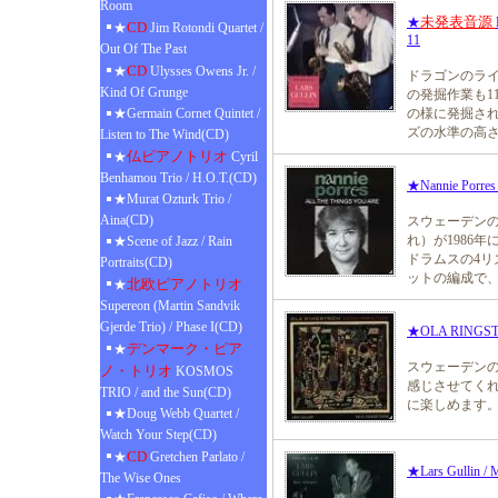
Room
未発表音源
★
CD
★
Jim Rotondi Quartet /
11
Out Of The Past
CD
★
Ulysses Owens Jr. /
ドラゴンのラ
Kind Of Grunge
の発掘作業も1
★Germain Cornet Quintet /
の様に発掘され
ズの水準の高
Listen to The Wind(CD)
仏ピアノトリオ
★
Cyril
Benhamou Trio / H.O.T.(CD)
★Nannie Porres 
★Murat Ozturk Trio /
Aina(CD)
スウェーデンのベ
れ）が1986
★Scene of Jazz / Rain
ドラムスの4リ
Portraits(CD)
ットの編成で、ハ
北欧ピアノトリオ
★
Supereon (Martin Sandvik
Gjerde Trio) / Phase I(CD)
★OLA RINGST
デンマーク・ピア
★
スウェーデンの熟
ノ・トリオ
KOSMOS
感じさせてく
TRIO / and the Sun(CD)
に楽しめます。Nils
★Doug Webb Quartet /
Watch Your Step(CD)
CD
★
Gretchen Parlato /
★Lars Gullin / 
The Wise Ones