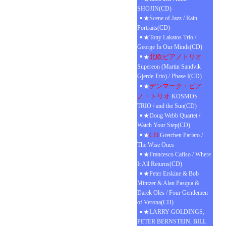
SHOJIN(CD)
★Scene of Jazz / Rain
Portraits(CD)
★Tony Lakatos Trio /
George In Our Minds(CD)
北欧ピアノトリオ
★
Supereon (Martin Sandvik
Gjerde Trio) / Phase I(CD)
デンマーク・ピア
★
ノ・トリオ
KOSMOS
TRIO / and the Sun(CD)
★Doug Webb Quartet /
Watch Your Step(CD)
CD
★
Gretchen Parlato /
The Wise Ones
★Francesco Cafiso / Where
It All Returns(CD)
★Peter Erskine & Bob
Mintzer & Alan Pasqua &
Darek Oles / Four Gentlemen
of Verona(CD)
★LARRY GOLDINGS,
PETER BERNSTEIN, BILL