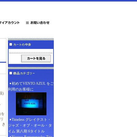
初めてVENTO AZUL をご
利用のお客様に
税)
る、
曲を
リ
Timeless グレイテスト・
、き
ジャズ・オブ・オール・タ
イム 第八期 6タイトル