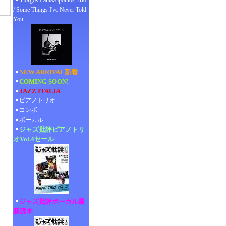
Yiorgos Pantazopoulos Trio
/ Some Things I've Never Told
You
NEW ARRIVAL新着
COMING SOON!
JAZZ ITALIA
ピアノトリオ
コンボ
ボーカル
ジャズ批評ピアノトリ
オVol.4セール
ジャズ批評ボーカル最
新読本