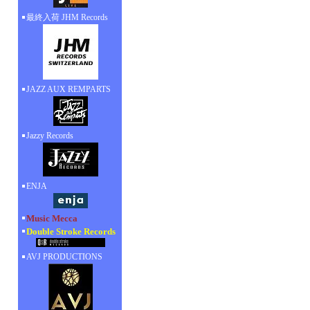
最終入荷 JHM Records
JAZZ AUX REMPARTS
Jazzy Records
ENJA
Music Mecca
Double Stroke Records
AVJ PRODUCTIONS