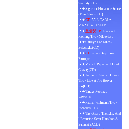
Stability(CD)
★Sigurdur Flosason Quartet
/ Blue Shoes(CD)
CD
★
ANA CARLA
MAZA / ALAMAR
重量盤LP
★
Orlando le
Fleming Trio / Misterioso
★Carolyn Lee Jones /
Eclectikka(CD)
CD
★
Espen Berg Trio /
Entropies
★Michele Papadia / Out of
Gravity(CD)
★Tommaso Starace Organ
Trio / Live at The Beaver
Inn(CD)
★Tineke Postma /
Voya(CD)
★Fabian Willmann Trio /
Freedom(CD)
★The Ghost, The King And
I Featuring Scott Hamilton &
Strings(SACD)