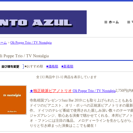
ホーム
>
Oli Poppe Trio / TV Nostalgia
li Poppe Trio / TV Nostalgia
■おすすめ順
■価格順
■新着順
全 [1] 商品中 [1-1] 商品を表示しています
独正統派ピアノトリオ
2,750円(内
★
Oli Poppe Trio / TV Nostalgia
寺島靖国プレゼンツJazz Bar 2019 にも取り上げられたこともあ
ドイツのピアニスト、オリ・ポッペの正統派ピアノトリオの最新
作。 ドイツのテレビ番組で使用された親しみ深い数々のテーマ
ジャズアレンジ、歌心ある演奏で聴かせてくれる、本邦ピアノト
オ ・ファンには注目の逸品。 メロディーラインを生かしながら
りりと引き締まった演奏はここでも健在！