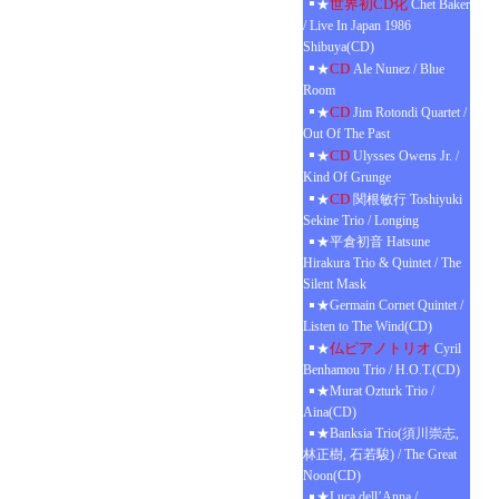
世界初CD化
★
Chet Baker
/ Live In Japan 1986
Shibuya(CD)
CD
★
Ale Nunez / Blue
Room
CD
★
Jim Rotondi Quartet /
Out Of The Past
CD
★
Ulysses Owens Jr. /
Kind Of Grunge
CD
★
関根敏行 Toshiyuki
Sekine Trio / Longing
★平倉初音 Hatsune
Hirakura Trio & Quintet / The
Silent Mask
★Germain Cornet Quintet /
Listen to The Wind(CD)
仏ピアノトリオ
★
Cyril
Benhamou Trio / H.O.T.(CD)
★Murat Ozturk Trio /
Aina(CD)
★Banksia Trio(須川崇志,
林正樹, 石若駿) / The Great
Noon(CD)
★Luca dell’Anna /