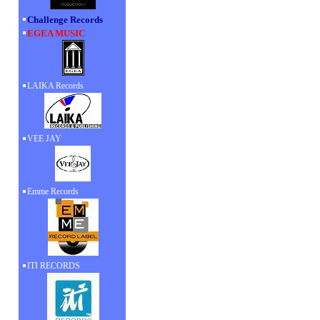
Challenge Records
EGEA MUSIC
LAIKA Records
VEE JAY
Emme Records
ITI RECORDS