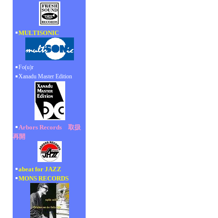
MULTISONIC
Fo(u)r
Xanadu Master Edition
Arbors Records 取扱
再開
abeat for JAZZ
MONS RECORDS