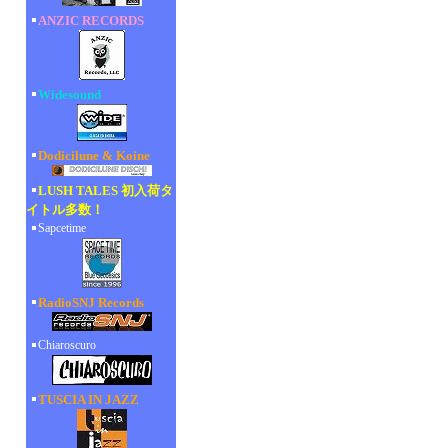
ANZIC RECORDS
Widesound
Dodicilune & Koine
LUSH TALES 初入荷タ
イトル多数！
Sapcetime
RadioSNJ Records
Chiaroscuro
TUSCIA IN JAZZ