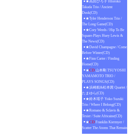
★高田ひろ子 HIoroko
Takada Trio / Ancient
Dusk(CD)
★Tyler Henderson Trio /
The Long Game(CD)
★Cory Weeds / Hip To Be
Square-Plays Huey Lewis &
The News(CD)
★David Champagne / Come
Before Winter(CD)
★Finn Carter / Finding
Home(CD)
CD
★
山本剛 TSUYOSHI
YAMAMOTO TRIO /
PLAYS SONGS(CD)
★浜崎航&松本茜 Quartet /
たまゆら(CD)
★鈴木瑶子 Yoko Suzuki
Trio / Where I Belong(CD)
★Romano & Sclavis &
Texier / Suite Africaine(CD)
CD
★
Franklin Kiermyer /
Scatter The Atoms That Remain