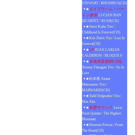
STEWART / RHOMBUS(CD)
エイブラハム・バー
★
トン参加
LUCIAN BAN
QUARTET / RUSH(CD)
★Steve Kuhn Trio /
Childhood Is Forever(CD)
★Kris Davis Trio / Lost In
Geneva(CD)
LP
★
JUAN CARLOS
CALDERON / BLOQUE 6
未発表音源初CD化
★
Tommy Flanagan Trio / So In
Love
★松本茜 Akane
Matsumoto Trio /
MARWARID(CD)
★Todd Delgiudice Trio /
Mas Alto
鉄壁サウンド
★
Lewis
Nash Quintet / The Highest
Mountain
★Houston Person / From
The Heart(CD)