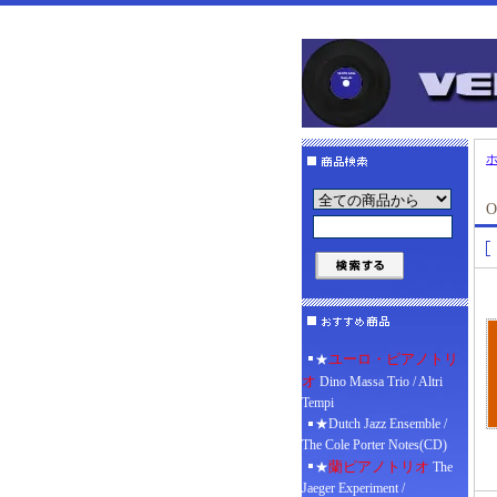
O
ユーロ・ピアノトリ
★
オ
Dino Massa Trio / Altri
Tempi
★Dutch Jazz Ensemble /
The Cole Porter Notes(CD)
蘭ピアノトリオ
★
The
Jaeger Experiment /