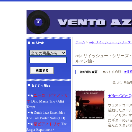
ホーム
>
enja リイッシュー・シリー
enja リイッシュー・シリー
ルマン編~
■おすすめ順
■価
全 [20] 商
ユーロ・ピアノトリ
★
★Herb Geller Qu
オ
Dino Massa Trio / Altri
ウェストコー
Tempi
活動したクール
★Dutch Jazz Ensemble /
ー・ノリス~ 
The Cole Porter Notes(CD)
にギターのジ
蘭ピアノトリオ
★
The
込んだスタジオ
Jaeger Experiment /