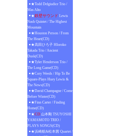
★Todd Delgiudice Trio /
Mas Alto
鉄壁サウンド
★
Lewis
Nash Quintet / The Highest
Mountain
★Houston Person / From
The Heart(CD)
★高田ひろ子 HIoroko
Takada Trio / Ancient
Dusk(CD)
★Tyler Henderson Trio /
The Long Game(CD)
★Cory Weeds / Hip To Be
Square-Plays Huey Lewis &
The News(CD)
★David Champagne / Come
Before Winter(CD)
★Finn Carter / Finding
Home(CD)
CD
★
山本剛 TSUYOSHI
YAMAMOTO TRIO /
PLAYS SONGS(CD)
★浜崎航&松本茜 Quartet /