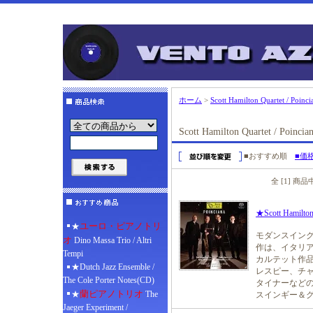
ホーム
>
Scott Hamilton Quartet / Poinci
Scott Hamilton Quartet / Poincia
■おすすめ順
■価
全 [1] 商
★Scott Hamilton 
ユーロ・ピアノトリ
★
モダンスイン
オ
Dino Massa Trio / Altri
作は、イタリ
Tempi
カルテット作品
★Dutch Jazz Ensemble /
レスピー、チ
The Cole Porter Notes(CD)
タイナーなど
蘭ピアノトリオ
★
The
スインギー＆
Jaeger Experiment /