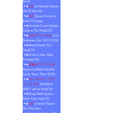
Room
CD
★
Jim Rotondi Quartet /
Out Of The Past
CD
★
Ulysses Owens Jr. /
Kind Of Grunge
★Germain Cornet Quintet /
Listen to The Wind(CD)
仏ピアノトリオ
★
Cyril
Benhamou Trio / H.O.T.(CD)
★Murat Ozturk Trio /
Aina(CD)
★Scene of Jazz / Rain
Portraits(CD)
北欧ピアノトリオ
★
Supereon (Martin Sandvik
Gjerde Trio) / Phase I(CD)
デンマーク・ピア
★
ノ・トリオ
KOSMOS
TRIO / and the Sun(CD)
★Doug Webb Quartet /
Watch Your Step(CD)
CD
★
Gretchen Parlato /
The Wise Ones