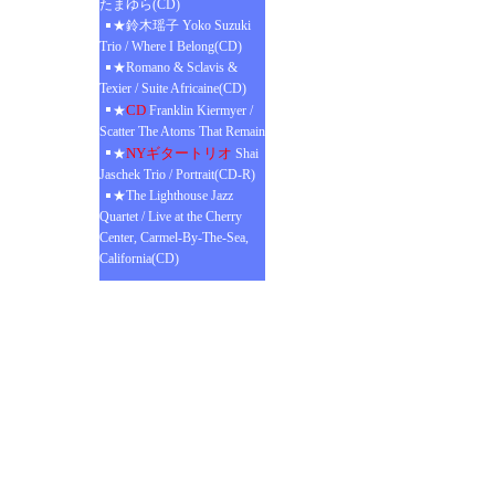
たまゆら(CD)
★鈴木瑶子 Yoko Suzuki
Trio / Where I Belong(CD)
★Romano & Sclavis &
Texier / Suite Africaine(CD)
CD
★
Franklin Kiermyer /
Scatter The Atoms That Remain
NYギタートリオ
★
Shai
Jaschek Trio / Portrait(CD-R)
★The Lighthouse Jazz
Quartet / Live at the Cherry
Center, Carmel-By-The-Sea,
California(CD)