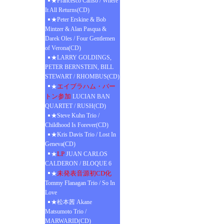
★Francesco Cafiso / Where
It All Returns(CD)
★Peter Erskine & Bob
Mintzer & Alan Pasqua &
Darek Oles / Four Gentlemen
of Verona(CD)
★LARRY GOLDINGS,
PETER BERNSTEIN, BILL
STEWART / RHOMBUS(CD)
エイブラハム・バー
★
トン参加
LUCIAN BAN
QUARTET / RUSH(CD)
★Steve Kuhn Trio /
Childhood Is Forever(CD)
★Kris Davis Trio / Lost In
Geneva(CD)
LP
★
JUAN CARLOS
CALDERON / BLOQUE 6
未発表音源初CD化
★
Tommy Flanagan Trio / So In
Love
★松本茜 Akane
Matsumoto Trio /
MARWARID(CD)