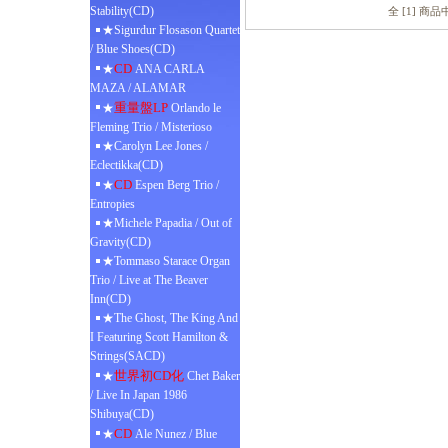
Stability(CD)
全 [1] 商
★Sigurdur Flosason Quartet
/ Blue Shoes(CD)
CD
★
ANA CARLA
MAZA / ALAMAR
重量盤LP
★
Orlando le
Fleming Trio / Misterioso
★Carolyn Lee Jones /
Eclectikka(CD)
CD
★
Espen Berg Trio /
Entropies
★Michele Papadia / Out of
Gravity(CD)
★Tommaso Starace Organ
Trio / Live at The Beaver
Inn(CD)
★The Ghost, The King And
I Featuring Scott Hamilton &
Strings(SACD)
世界初CD化
★
Chet Baker
/ Live In Japan 1986
Shibuya(CD)
CD
★
Ale Nunez / Blue