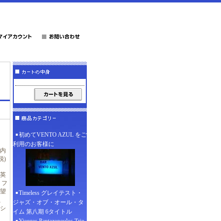
初めてVENTO AZUL をご
利用のお客様に
(内
税)
英
、フ
望
Timeless グレイテスト・
、
ジャズ・オブ・オール・タ
シ
イム 第八期 6タイトル