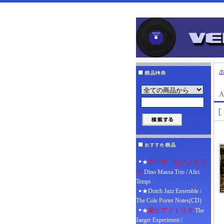
A
ユーロ・ピアノトリ
★
オ
Dino Massa Trio / Altri
Tempi
★Dutch Jazz Ensemble /
The Cole Porter Notes(CD)
蘭ピアノトリオ
★
The
Jaeger Experiment /