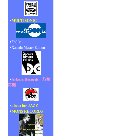
MULTISONIC
Fo(u)r
Xanadu Master Edition
Arbors Records 取扱
再開
abeat for JAZZ
MONS RECORDS