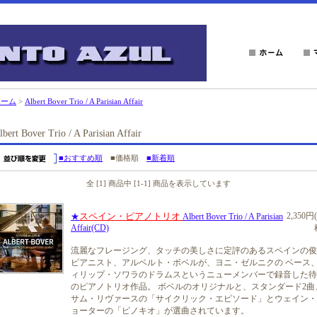
ホーム
>
Albert Bover Trio / A Parisian Affair
lbert Bover Trio / A Parisian Affair
■おすすめ順
■価格順
■新着順
全 [1] 商品中 [1-1] 商品を表示しています
スペイン・ピアノトリオ
2,350円
★
Albert Bover Trio / A Parisian
Affair(CD)
流麗なフレージング、タッチの美しさに定評のあるスペインの俊
ピアニスト、アルベルト・ボベルが、ヨニ・ゼルニクの ベース
ィリップ・ソワラのドラムスというニューメンバーで録音した待
のピアノトリオ作品。 ボベルのオリジナルと、スタンダード2曲
サム・リヴァースの「サイクリック・エピソード」とウェイン・
ョーターの「ピノキオ」が選曲されています。