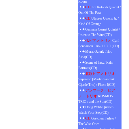
Room
CD
★
Jim Rotondi Quartet /
Out Of The Past
CD
★
Ulysses Owens Jr. /
Kind Of Grunge
★Germain Cornet Quintet /
Listen to The Wind(CD)
仏ピアノトリオ
★
Cyril
Benhamou Trio / H.O.T.(CD)
★Murat Ozturk Trio /
Aina(CD)
★Scene of Jazz / Rain
Portraits(CD)
北欧ピアノトリオ
★
Supereon (Martin Sandvik
Gjerde Trio) / Phase I(CD)
デンマーク・ピア
★
ノ・トリオ
KOSMOS
TRIO / and the Sun(CD)
★Doug Webb Quartet /
Watch Your Step(CD)
CD
★
Gretchen Parlato /
The Wise Ones