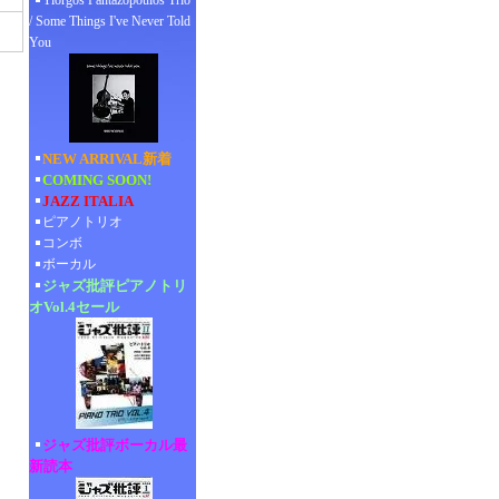
Yiorgos Pantazopoulos Trio
/ Some Things I've Never Told
You
NEW ARRIVAL新着
COMING SOON!
JAZZ ITALIA
ピアノトリオ
コンボ
ボーカル
ジャズ批評ピアノトリ
オVol.4セール
ジャズ批評ボーカル最
新読本