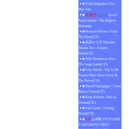
★Todd Delgiudice Trio /
Mas Alto
鉄壁サウンド
★
Lewis
Nash Quintet / The Highest
Mountain
★Houston Person / From
The Heart(CD)
★高田ひろ子 HIoroko
Takada Trio / Ancient
Dusk(CD)
★Tyler Henderson Trio /
The Long Game(CD)
★Cory Weeds / Hip To Be
Square-Plays Huey Lewis &
The News(CD)
★David Champagne / Come
Before Winter(CD)
★Ryan Keberle / Here is
Donato(CD)
★Finn Carter / Finding
Home(CD)
CD
★
山本剛 TSUYOSHI
YAMAMOTO TRIO /