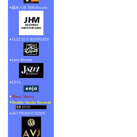
最終入荷 JHM Records
JAZZ AUX REMPARTS
Jazzy Records
ENJA
Music Mecca
Double Stroke Records
AVJ PRODUCTIONS