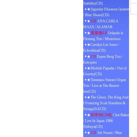
Stability(CD)
★Sigurdur Flosason Quartet
/ Blue Shoes(CD)
CD
★
ANA CARLA
MAZA / ALAMAR
重量盤LP
★
Orlando le
Fleming Trio / Misterioso
★Carolyn Lee Jones /
Eclectikka(CD)
CD
★
Espen Berg Trio /
Entropies
★Michele Papadia / Out of
Gravity(CD)
★Tommaso Starace Organ
Trio / Live at The Beaver
Inn(CD)
★The Ghost, The King And
I Featuring Scott Hamilton &
Strings(SACD)
世界初CD化
★
Chet Baker
/ Live In Japan 1986
Shibuya(CD)
CD
★
Ale Nunez / Blue