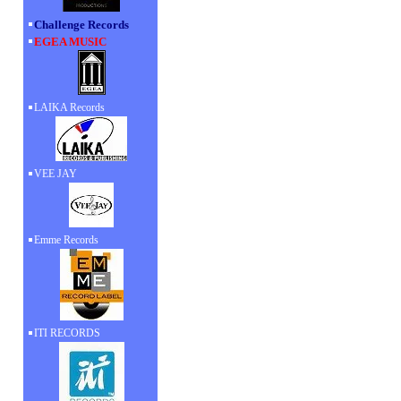
Challenge Records
EGEA MUSIC
LAIKA Records
VEE JAY
Emme Records
ITI RECORDS