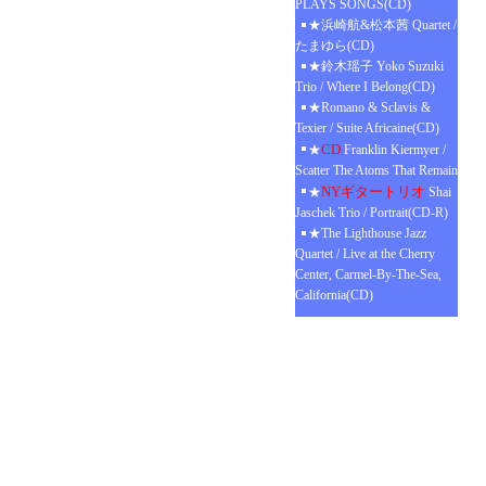
PLAYS SONGS(CD)
★浜崎航&松本茜 Quartet /
たまゆら(CD)
★鈴木瑶子 Yoko Suzuki
Trio / Where I Belong(CD)
★Romano & Sclavis &
Texier / Suite Africaine(CD)
CD
★
Franklin Kiermyer /
Scatter The Atoms That Remain
NYギタートリオ
★
Shai
Jaschek Trio / Portrait(CD-R)
★The Lighthouse Jazz
Quartet / Live at the Cherry
Center, Carmel-By-The-Sea,
California(CD)