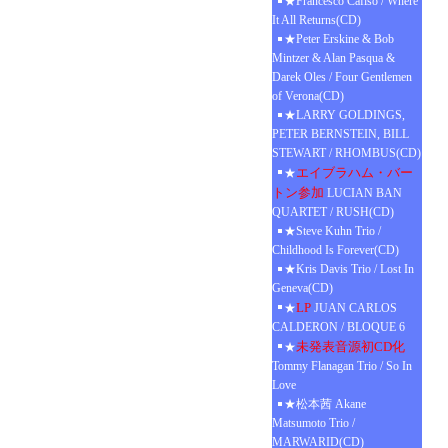
★Francesco Cafiso / Where
It All Returns(CD)
★Peter Erskine & Bob
Mintzer & Alan Pasqua &
Darek Oles / Four Gentlemen
of Verona(CD)
★LARRY GOLDINGS,
PETER BERNSTEIN, BILL
STEWART / RHOMBUS(CD)
エイブラハム・バー
★
トン参加
LUCIAN BAN
QUARTET / RUSH(CD)
★Steve Kuhn Trio /
Childhood Is Forever(CD)
★Kris Davis Trio / Lost In
Geneva(CD)
LP
★
JUAN CARLOS
CALDERON / BLOQUE 6
未発表音源初CD化
★
Tommy Flanagan Trio / So In
Love
★松本茜 Akane
Matsumoto Trio /
MARWARID(CD)