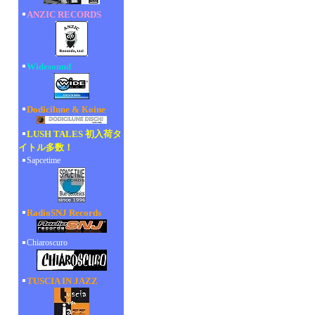
ANZIC RECORDS
Widesound
Dodicilune & Koine
LUSH TALES 初入荷タ
イトル多数！
Sapcetime
RadioSNJ Records
Chiaroscuro
TUSCIA IN JAZZ