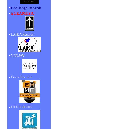
Challenge Records
EGEA MUSIC
LAIKA Records
VEE JAY
Emme Records
ITI RECORDS