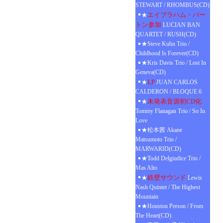
STEWART / RHOMBUS(CD)
エイブラハム・バー
★
トン参加
LUCIAN BAN
QUARTET / RUSH(CD)
★Steve Kuhn Trio /
Childhood Is Forever(CD)
★Kris Davis Trio / Lost In
Geneva(CD)
LP
★
JUAN CARLOS
CALDERON / BLOQUE 6
未発表音源初CD化
★
Tommy Flanagan Trio / So In
Love
★松本茜 Akane
Matsumoto Trio /
MARWARID(CD)
★Todd Delgiudice Trio /
Mas Alto
鉄壁サウンド
★
Lewis
Nash Quintet / The Highest
Mountain
★Houston Person / From
The Heart(CD)