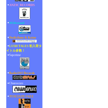
ANZIC RECORDS
Widesound
Dodicilune & Koine
LUSH TALES 初入荷タ
イトル多数！
Sapcetime
RadioSNJ Records
Chiaroscuro
TUSCIA IN JAZZ