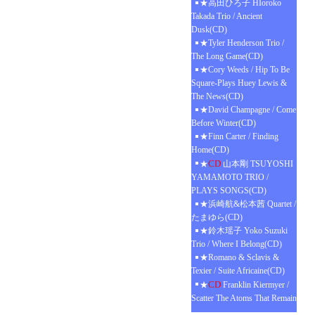
★高田ひろ子 HIoroko
Takada Trio / Ancient
Dusk(CD)
★Tyler Henderson Trio /
The Long Game(CD)
★Cory Weeds / Hip To Be
Square-Plays Huey Lewis &
The News(CD)
★David Champagne / Come
Before Winter(CD)
★Finn Carter / Finding
Home(CD)
CD
★
山本剛 TSUYOSHI
YAMAMOTO TRIO /
PLAYS SONGS(CD)
★浜崎航&松本茜 Quartet /
たまゆら(CD)
★鈴木瑶子 Yoko Suzuki
Trio / Where I Belong(CD)
★Romano & Sclavis &
Texier / Suite Africaine(CD)
CD
★
Franklin Kiermyer /
Scatter The Atoms That Remain