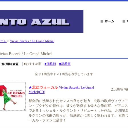
ホーム
>
Vivian Buczek / Le Grand Michel
ivian Buczek / Le Grand Michel
■おすすめ順
■価格順
■新着順
全 [1] 商品中 [1-1] 商品を表示しています
北欧ヴォーカル
★
Vivian Buczek / Le Grand
2,550円(内
Michel(CD)
都会的に洗練されたセンスの良さが魅力、北欧の歌姫ヴィヴィア
ン・ブクゼクの新作は、彼女が敬愛する偉大な作曲家、ピアニス
であるミッシェル・ルグランをトリビュートした作品。 お馴染
ルグランの名曲の数々が、情感豊かに美しく歌われます。 女性
ーカル・ファンは是非！