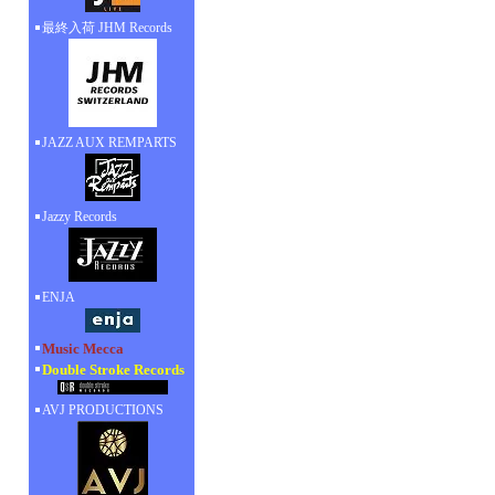
最終入荷 JHM Records
JAZZ AUX REMPARTS
Jazzy Records
ENJA
Music Mecca
Double Stroke Records
AVJ PRODUCTIONS