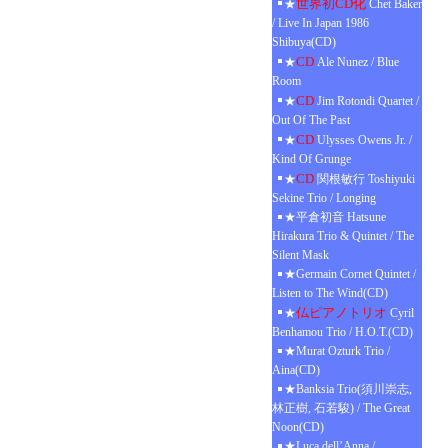
世界初CD化
★
Chet Baker
/ Live In Japan 1986
Shibuya(CD)
CD
★
Ale Nunez / Blue
Room
CD
★
Jim Rotondi Quartet /
Out Of The Past
CD
★
Ulysses Owens Jr. /
Kind Of Grunge
CD
★
関根敏行 Toshiyuki
Sekine Trio / Longing
★平倉初音 Hatsune
Hirakura Trio & Quintet / The
Silent Mask
★Germain Cornet Quintet /
Listen to The Wind(CD)
仏ピアノトリオ
★
Cyril
Benhamou Trio / H.O.T.(CD)
★Murat Ozturk Trio /
Aina(CD)
★Banksia Trio(須川崇志,
林正樹, 石若駿) / The Great
Noon(CD)
★Luca dell’Anna /