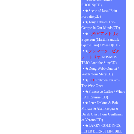
SHOJIN(CD)
★Scene of Jazz / Rain
Portraits(CD)
★Tony Lakatos Trio /
George In Our Minds(CD)
北欧ピアノトリオ
★
Supereon (Martin Sandvik
Gjerde Trio) / Phase I(CD)
デンマーク・ピア
★
ノ・トリオ
KOSMOS
TRIO / and the Sun(CD)
★Doug Webb Quartet /
Watch Your Step(CD)
CD
★
Gretchen Parlato /
The Wise Ones
★Francesco Cafiso / Where
It All Returns(CD)
★Peter Erskine & Bob
Mintzer & Alan Pasqua &
Darek Oles / Four Gentlemen
of Verona(CD)
★LARRY GOLDINGS,
PETER BERNSTEIN, BILL