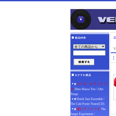
V
ユーロ・ピアノトリ
★
オ
Dino Massa Trio / Altri
Tempi
★Dutch Jazz Ensemble /
The Cole Porter Notes(CD)
蘭ピアノトリオ
★
The
Jaeger Experiment /