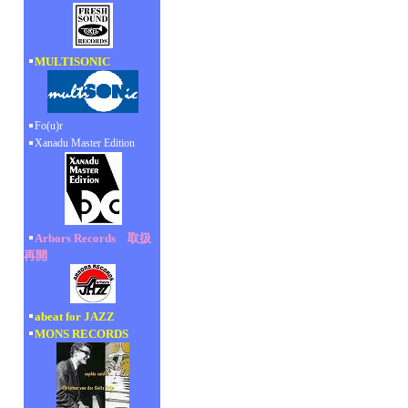
MULTISONIC
Fo(u)r
Xanadu Master Edition
Arbors Records 取扱
再開
abeat for JAZZ
MONS RECORDS