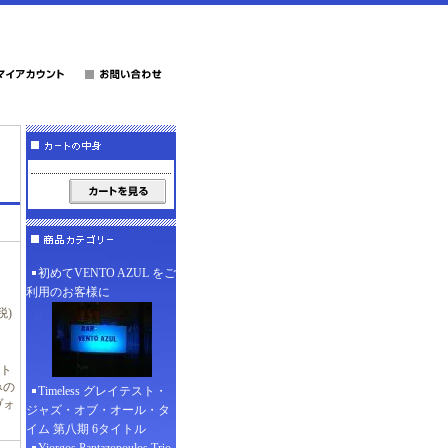
初めてVENTO AZUL をご
利用のお客様に
税)
ト
みの
Timeless グレイテスト・
ヴォ
ジャズ・オブ・オール・タ
イム 第八期 6タイトル