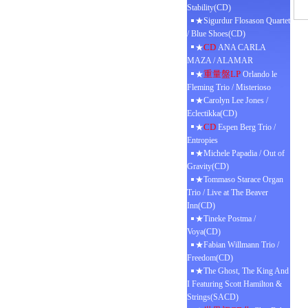
Stability(CD)
★Sigurdur Flosason Quartet
/ Blue Shoes(CD)
CD
★
ANA CARLA
MAZA / ALAMAR
重量盤LP
★
Orlando le
Fleming Trio / Misterioso
★Carolyn Lee Jones /
Eclectikka(CD)
CD
★
Espen Berg Trio /
Entropies
★Michele Papadia / Out of
Gravity(CD)
★Tommaso Starace Organ
Trio / Live at The Beaver
Inn(CD)
★Tineke Postma /
Voya(CD)
★Fabian Willmann Trio /
Freedom(CD)
★The Ghost, The King And
I Featuring Scott Hamilton &
Strings(SACD)