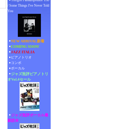
Yiorgos Pantazopoulos Trio
/ Some Things I've Never Told
You
NEW ARRIVAL新着
COMING SOON!
JAZZ ITALIA
ピアノトリオ
コンボ
ボーカル
ジャズ批評ピアノトリ
オVol.4セール
ジャズ批評ボーカル最
新読本