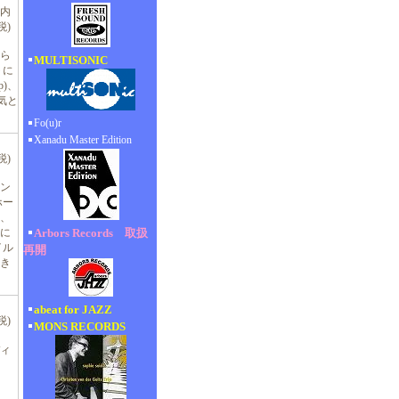
(内
税)
ら
MULTISONIC
トに
)、
気と
Fo(u)r
Xanadu Master Edition
税)
ン
ホー
、
Arbors Records 取扱
に
イル
再開
き
abeat for JAZZ
税)
MONS RECORDS
ィ