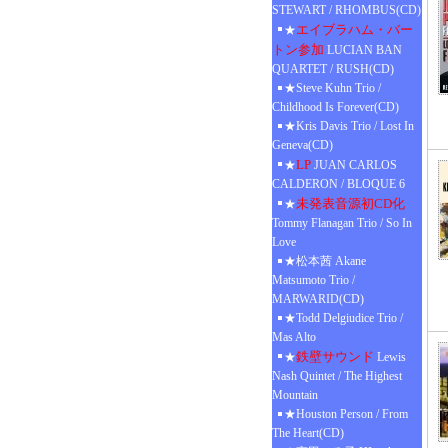
STEWART / RHOMBUS(CD)
エイブラハム・バー
★
トン参加
LUCIAN BAN
QUARTET / RUSH(CD)
★Steve Kuhn Trio /
Childhood Is Forever(CD)
★Kris Davis Trio / Lost In
Geneva(CD)
LP
★
JUAN CARLOS
CALDERON / BLOQUE 6
未発表音源初CD化
★
Tommy Flanagan Trio / So In
Love
★松本茜 Akane
Matsumoto Trio /
MARWARID(CD)
★Todd Delgiudice Trio /
Mas Alto
鉄壁サウンド
★
Lewis
Nash Quintet / The Highest
Mountain
★Houston Person / From
The Heart(CD)