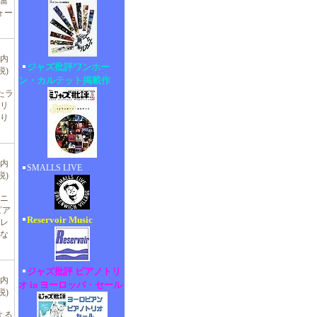
富
ォー
(内
ジャズ批評ワンホー
税)
ン・カルテット掲載作
たラ
リ
り
(内
SMALLS LIVE
税)
アニ
ピア
Reservoir Music
レ
な
ジャズ批評 ピアノトリ
(内
オ in ヨーロッパ・セール
税)
よる