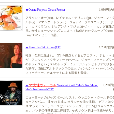
★Ostara Project / Ostara Project
1,080円(内
アリソン・オー(sax)、レイチェル・テリエン(tp)、ジョセリン・
ルド(g)、アマンダ・トソフ(p)、ジョディ・プロズニック(b)、 サ
ナ・カドウラ(ds)、ジョアンナ・マジョコ(vo)・・・カナダ在住
目の女性ミュージシャン7人によって結成されたグループ "Ostara
Project"のデビュー作品。
★Jihee Heo Trio / Flow(CD)
1,280円(内
韓国・仁川に生まれ、 NY を拠点とするピアニスト、 ジヒ・ヘ
が、アレックス・クラフィー のベース、ジョー・ファーンズワ
のドラムスというNYのトップ・ミュージシャンとトリオで吹き
だ新作。 2曲にアルトサックスの巨人ヴィンセント・ハーリング
フィーチャー、カルテットによる演奏も収録。
NY女性ヴォーカル
1,280円
★
Vanisha Gould / She'S Not Shiny,
She'S Not Smooth(CD)
ニューヨークのジャズ ボーカリスト、ヴァニシャ ・グールドの
ューアルバム。 彼女の 11 曲のオリジナル曲を収録。 ピアノは
ス マッカーシー、ベースはジョン シムズ、ドラムはジョンクク 
ム。 バンドの仲間意識は特別で、そのサウンドは一体感があり