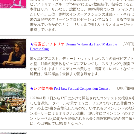
ピアノトリオ・グループ”Stryjo”による2枚組新作。彼等によると
本作はリハーサルなし、譜面なし、100％即興でレコーディング
たという。三位一体型のインターアクションの連続・・・それは
来の爆発型のフリーインプロビゼーションではなく、まるで譜面
書かれているかのごとく、リリカルで美しいトリオミュージック
形成しています。
清廉ピアノトリオ
1,380円
★
Deanna Witkowski Trio / Makes the
Heart to Sing
米女流ピアニスト、ディーナ・ウィットコウスキの新作ピアノト
オ盤、14曲の賛美歌をジャズにアレンジし、スリリングな演奏
かせてくれます！メロディーの美しさ、清廉でエレガントなジャ
解釈は、違和感無く最後まで聴き通せます。
レア盤再発
1,080円(内
★
Pori Jazz Festival Composition Contest
1973年1月11日から12日にかけて開催されたコンテストの模様を
した音源集。 タイトルが示すように、フェスで行われた作曲コ
ストの上位4曲を音盤化したもので、いずれもフィンランドの地
ンポーザーによるオリジナル楽曲。 1973年にフィンランドのオ
ン・レーベル(EMI)から発売されるも長く廃盤状態が続き40年振
に、今回初めてCD復刻となった。