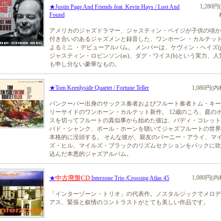
1,280円
★Justin Page And Friends feat. Kevin Hays / Lost And
Found
アメリカのジャズドラマー、ジャスティン・ペイジが子供の頃か
付き合いのあるジャズメンと録音した、ワンホーン ・カルテッ
よるミニ ・デビューアルバム。 メンバーは、ケヴィン・ヘイズ(p
ジャスティン・ロビンソン(as)、ダグ・ワイス(b)という実力、人
も申し分ない豪華なもの。
★Tom Keenlyside Quartet / Fortune Teller
1,080円(内
バンクーバー出身のサックス奏者およびフルート奏者トム・キー
リーサイドのワンホーン・カルテット新作。 12歳のころ、庭の
スを切ってフルートの真似事から始めた彼は、バディ・コレット
バド・シャンク、ポール・ホーンを聴いてジャズフルートの世界
本格的に没頭する。 そんな彼が、親友のバーニー・アライ、マ
ズ・ヒル、マイルズ・ブラックのリズムセクションをバックに吹
込んだ本悪的ジャズアルバム。
中古廃盤CD
1,080円(内
★
Interzone Trio /Crossing Atlas 45
「インターゾーン・トリオ」の代表作。ノスタルジックでメロデ
アス、緊張と叙情のコントラストがとても美しい作品です。