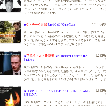
現代のソニー･クリス、Dylan Cramerの最新作。ソニー・クリス
きていてサンタナの「ヨーロッパ」やスティーヴィー･ワンダー
「Creepin'」を演奏したら、さぞこういう感じだっただろうとい
レイが収録されています。
C・チーク参加
1,280円(内
★
Jared Gold / Out of Line
オルガン奏者 Jared Gold のPosi-Tone レーベル3作目。多様にフ
するオルガンという楽器のホットな部分もクールな部分も内包し
プレイは衒いもなく王道を行きアップテンポでもスローでもゴキ
ンなグルーヴ感を生み出すワプレイが冴え渡る。
正統派アルト推薦盤
1,280円
★
Nick Hempton Quintet / The
Business
豪州出身のアルト奏者、Nick Hemptom がストレート・アヘッド
ャズの理想のかたちを追求した意欲作。終始スイング！また正統
ジャズファンを唸らせるダイナミックなヴォルテージ。息の合っ
演奏には、聴く方も手に汗握るほどの旨みが詰め込まれています
1,380円
★LLUIS VIDAL TRIO / VIATGE A L'INTERIOR AMB
ESPELMA
FSNT第1弾アーティストであるルイス・ビダルの最新作はマサ