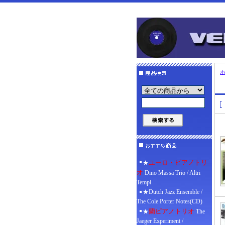
ユーロ・ピアノトリ
★
オ
Dino Massa Trio / Altri
Tempi
★Dutch Jazz Ensemble /
The Cole Porter Notes(CD)
蘭ピアノトリオ
★
The
Jaeger Experiment /