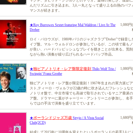
マグチ、ダビッド・クシルグとのトリオ。旋律の美しさ、陰影に
んだリズムに引き込まれ、3人一丸となって盛り上る白熱のパフ
マンスが続きます。
1,080円
★Roy Burrowes Sextet featuring Mal Waldron / Live At The
Dreher
ロイ・バロウズが、1980年パリのジャズクラブ”Dreher”で録音し
イブ盤。マル・ウォルドロンが参加しているが、この頃で最もノ
が良い、ハードバッピッシュなプレイを聴きことが出来る。荒削
ながら熱い演奏が繰り広げられるハードバップ作品。
独ピアノトリオ・レア盤限定復刻
1,080円
★
Thilo Wolf Trio /
Swingin’ Franz Grothe
独ピアノトリオ・レア盤が限定復刻！1967年生まれの実力派ピ
スト,ティーロ・ヴォルフが22歳の時に吹き込んだフレッシュな
ノトリオ盤で、中古市場でも高値で取引されているマニア垂涎の
ア盤。ドラマーに葉がチャーリー・アントリーニが参加し、名手
らではの手法で演奏を盛り立てています。
ポーランドジャズ万歳
1,680円
★
Stryjo / A Vista Social
Club(2CD)
結成して2015年に10周年を迎えたというポーランドの若手3人に