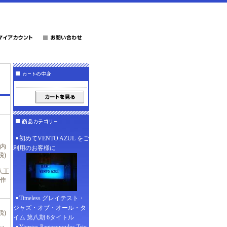
初めてVENTO AZUL をご
(内
利用のお客様に
税)
人王
作
Timeless グレイテスト・
ジャズ・オブ・オール・タ
税)
イム 第八期 6タイトル