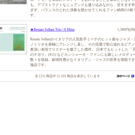
も、アブストラクトなニュアンスも盛り込みながら、甘すぎず辛
ぎず、バランスのとれた演奏を聴かせてくれるファン納得の1枚
す。
★Renato Sellani Trio / A Mina
1,380円(内
Renato Sellaniがイタリアの人気歌手ミーナのヒット曲をジャズ
ノトリオを基軸にアレンジし直し、その流麗で歌心溢れるピアノ
奥深い表現でリスナーを魅了した傑作。 日本でもヒットした「
のナポリ」(#11) などカンツォーネ・ファンにも嬉しいメロディ
数々を収録。叙情性豊かなイタリアン・ジャズの世界を堪能でき
逸品です。
全 [25] 商品中 [1-20] 商品を表示しています