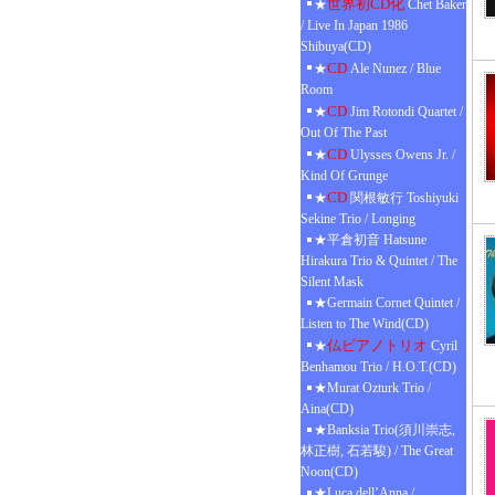
世界初CD化
★
Chet Baker
/ Live In Japan 1986
Shibuya(CD)
CD
★
Ale Nunez / Blue
Room
CD
★
Jim Rotondi Quartet /
Out Of The Past
CD
★
Ulysses Owens Jr. /
Kind Of Grunge
CD
★
関根敏行 Toshiyuki
Sekine Trio / Longing
★平倉初音 Hatsune
Hirakura Trio & Quintet / The
Silent Mask
★Germain Cornet Quintet /
Listen to The Wind(CD)
仏ピアノトリオ
★
Cyril
Benhamou Trio / H.O.T.(CD)
★Murat Ozturk Trio /
Aina(CD)
★Banksia Trio(須川崇志,
林正樹, 石若駿) / The Great
Noon(CD)
★Luca dell’Anna /