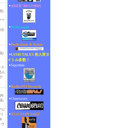
ANZIC RECORDS
税)
グー
Widesound
の注
Dodicilune & Koine
税)
LUSH TALES 初入荷タ
イトル多数！
オ
Sapcetime
ース
込ん
が
RadioSNJ Records
(内
Chiaroscuro
税)
デビ
TUSCIA IN JAZZ
クリ
キ
、ヴ