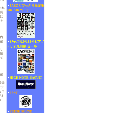
、
JAZZとびっきり新定盤
され
500+500 コーナー
従
に
を
(内
ジャズ批評133号ピアノ
税)
トリオ最前線 セール
リ
で聴
ズ
税)
HIGH NOTE, SAVANT
収録
ンテ
元コ
FSNT
デオ
り
FRESH SOUND