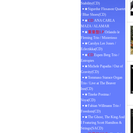
Stability(CD)
★Sigurdur Flosason Quartet
/ Blue Shoes(CD)
CD
★
ANA CARLA
MAZA / ALAMAR
重量盤LP
★
Orlando le
Fleming Trio / Misterioso
★Carolyn Lee Jones /
Eclectikka(CD)
CD
★
Espen Berg Trio /
Entropies
★Michele Papadia / Out of
Gravity(CD)
★Tommaso Starace Organ
Trio / Live at The Beaver
Inn(CD)
★Tineke Postma /
Voya(CD)
★Fabian Willmann Trio /
Freedom(CD)
★The Ghost, The King And
I Featuring Scott Hamilton &
Strings(SACD)