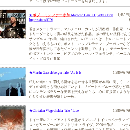
ァニシャは深い情感でストーリーを紡ぎだします。
ボブ・ミンツァー参加
1,480円
★
Marcello Carelli Quartet / First
Impressions(CD)
若きスタードラマー、マルチェロ・カレリが演奏者、作曲家、バ
ドリーダーとして真の成長を遂げた作品。 彼の新しい故郷であ
サンゼルスで作曲、編曲されたこのアルバムは、彼のトレードマ
クともいえるもので、ポスト・バップやラテン・ブーガルーなど
彼が長年探求してきたジャンルを凝縮しています。 テナーサッ
のボブ・ミンツァー、ピアノのラッセル・フェランテ、ベースの
イク・グロラが参加!
★Martin Gasselsberger Trio / As It Is
1,380円(内
眩しい光の中に萌える新緑を思わせる世界観が本当に美しく、メ
ディの綺麗さも飛びぬけています。 8ビートのグルーヴ感など適
にコンテンポラリーな要素を交えながらも、心に直接響くような
かりやすい表現が嬉しい一枚。
★Christian Wegscheider Trio / Live
1,380円(内
ドイツ産レア・ピアノトリオ盤がリプレス! ドイツのベテランピ
ストがリーダーのピアノトリオ ・ライヴ、2000年作品。 「べサ
ムーチョ」を筆頭にメロディーを歌わせることを基本としながら