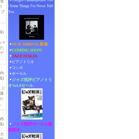
Yiorgos Pantazopoulos Trio
が生
/ Some Things I've Never Told
の
You
うプ
税)
ィット
NEW ARRIVAL新着
た
COMING SOON!
ゲ
JAZZ ITALIA
ピアノトリオ
コンボ
(内
ボーカル
税)
ジャズ批評ピアノトリ
オVol.4セール
・ジ
派
た
。
(内
ジャズ批評ボーカル最
税)
新読本
・カ