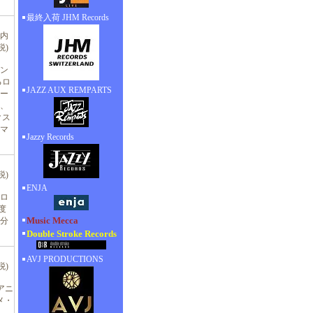
最終入荷 JHM Records
(内
税)
ン
るロ
JAZZ AUX REMPARTS
ー
、
クス
マ
Jazzy Records
税)
ENJA
ロ
度
Music Mecca
分
Double Stroke Records
AVJ PRODUCTIONS
税)
アニ
メ・