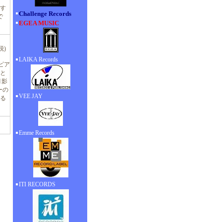
す
Challenge Records
で
EGEA MUSIC
税)
LAIKA Records
・ピア
と
月影
ーの
VEE JAY
る
Emme Records
ITI RECORDS