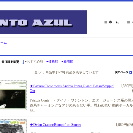
ホーム
■おすすめ順
■価格順
■新着順
全 [25] 商品中 [1-20] 商品を表示しています
1,380円
★Patrizia Conte meets Andrea Pozza,Gianni Basso/Steppin'
Out
Patrizia Conte・・ダイナ・ワシントン、エタ・ジョーンズ系の黒
道系チャーミングなアジのある歌い手。思わぬ拾い物的ボーカル
品。
★Dylan Cramer/Bumpin' on Sunset
1,080円(内