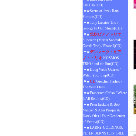
SHOJIN(CD)
★Scene of Jazz / Rain
Portraits(CD)
★Tony Lakatos Trio /
George In Our Minds(CD)
北欧ピアノトリオ
★
Supereon (Martin Sandvik
Gjerde Trio) / Phase I(CD)
デンマーク・ピア
★
ノ・トリオ
KOSMOS
TRIO / and the Sun(CD)
★Doug Webb Quartet /
Watch Your Step(CD)
CD
★
Gretchen Parlato /
The Wise Ones
★Francesco Cafiso / Where
It All Returns(CD)
★Peter Erskine & Bob
Mintzer & Alan Pasqua &
Darek Oles / Four Gentlemen
of Verona(CD)
★LARRY GOLDINGS,
PETER BERNSTEIN, BILL