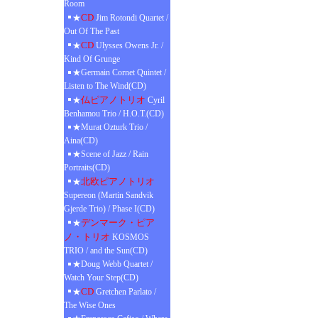
Room
CD
★
Jim Rotondi Quartet /
Out Of The Past
CD
★
Ulysses Owens Jr. /
Kind Of Grunge
★Germain Cornet Quintet /
Listen to The Wind(CD)
仏ピアノトリオ
★
Cyril
Benhamou Trio / H.O.T.(CD)
★Murat Ozturk Trio /
Aina(CD)
★Scene of Jazz / Rain
Portraits(CD)
北欧ピアノトリオ
★
Supereon (Martin Sandvik
Gjerde Trio) / Phase I(CD)
デンマーク・ピア
★
ノ・トリオ
KOSMOS
TRIO / and the Sun(CD)
★Doug Webb Quartet /
Watch Your Step(CD)
CD
★
Gretchen Parlato /
The Wise Ones