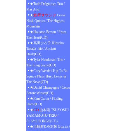
★Todd Delgiudice Trio /
Mas Alto
鉄壁サウンド
★
Lewis
Nash Quintet / The Highest
Mountain
★Houston Person / From
The Heart(CD)
★高田ひろ子 HIoroko
Takada Trio / Ancient
Dusk(CD)
★Tyler Henderson Trio /
The Long Game(CD)
★Cory Weeds / Hip To Be
Square-Plays Huey Lewis &
The News(CD)
★David Champagne / Come
Before Winter(CD)
★Finn Carter / Finding
Home(CD)
CD
★
山本剛 TSUYOSHI
YAMAMOTO TRIO /
PLAYS SONGS(CD)
★浜崎航&松本茜 Quartet /