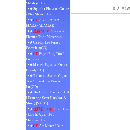
Stability(CD)
全 [1] 商
★Sigurdur Flosason Quartet
/ Blue Shoes(CD)
CD
★
ANA CARLA
MAZA / ALAMAR
重量盤LP
★
Orlando le
Fleming Trio / Misterioso
★Carolyn Lee Jones /
Eclectikka(CD)
CD
★
Espen Berg Trio /
Entropies
★Michele Papadia / Out of
Gravity(CD)
★Tommaso Starace Organ
Trio / Live at The Beaver
Inn(CD)
★The Ghost, The King And
I Featuring Scott Hamilton &
Strings(SACD)
世界初CD化
★
Chet Baker
/ Live In Japan 1986
Shibuya(CD)
CD
★
Ale Nunez / Blue