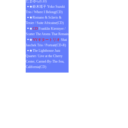
たまゆら(CD)
★鈴木瑶子 Yoko Suzuki
Trio / Where I Belong(CD)
★Romano & Sclavis &
Texier / Suite Africaine(CD)
CD
★
Franklin Kiermyer /
Scatter The Atoms That Remain
NYギタートリオ
★
Shai
Jaschek Trio / Portrait(CD-R)
★The Lighthouse Jazz
Quartet / Live at the Cherry
Center, Carmel-By-The-Sea,
California(CD)