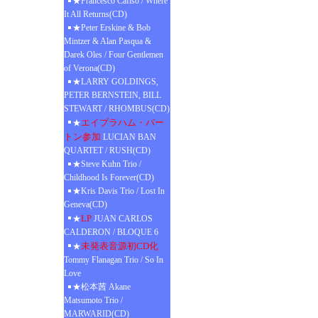
★Francesco Cafiso / Where
It All Returns(CD)
★Peter Erskine & Bob
Mintzer & Alan Pasqua &
Darek Oles / Four Gentlemen
of Verona(CD)
★LARRY GOLDINGS,
PETER BERNSTEIN, BILL
STEWART / RHOMBUS(CD)
エイブラハム・バー
★
トン参加
LUCIAN BAN
QUARTET / RUSH(CD)
★Steve Kuhn Trio /
Childhood Is Forever(CD)
★Kris Davis Trio / Lost In
Geneva(CD)
LP
★
JUAN CARLOS
CALDERON / BLOQUE 6
未発表音源初CD化
★
Tommy Flanagan Trio / So In
Love
★松本茜 Akane
Matsumoto Trio /
MARWARID(CD)