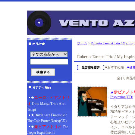
ホーム
>
Roberto Tarenzi Trio / My Inspi
Roberto Tarenzi Trio / My Inspir
■おすすめ順
■価
全 [1] 商
伊ピアノト
★
Inspiration(CD)
ユーロ・ピアノトリ
★
オ
Dino Massa Trio / Altri
イタリアはミ
Tempi
2025年ピア
★Dutch Jazz Ensemble /
アーマッド・ジ
The Cole Porter Notes(CD)
心地よいピア
蘭ピアノトリオ
★
The
イン、ロベル
璧に調和した
Jaeger Experiment /