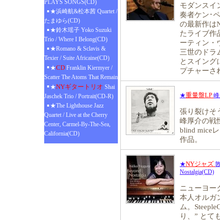
PLAYS SONGS(CD)
モダンスイ
★浜崎航&松本茜 Quartet /
奏者ケン･ペ
たまゆら(CD)
の最新作は
★鈴木瑶子 Yoko Suzuki
たライブ作
Trio / Where I Belong(CD)
ーティン・
★Romano & Sclavis &
三世のドラ
Texier / Suite Africaine(CD)
とスイング
CD
★
Franklin Kiermyer /
プチャーさ
Scatter The Atoms That Remain
NYギタートリオ
★
Shai
重量盤LP
★
峰厚
Jaschek Trio / Portrait(CD-R)
★The Lighthouse Jazz
張り裂けそ
Quartet / Live at the Cherry
峰厚介の戦慄
Center, Carmel-By-The-Sea,
blind 
California(CD)
作品。
NYジャズ
★
敦
Nostalgia(CD)
ニューヨー
本人オルガ
ム。Steep
り、” とて