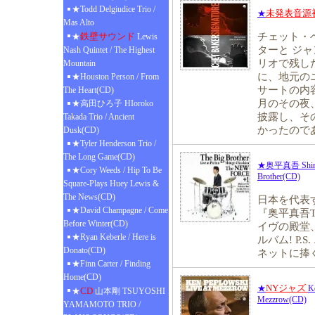
★Todd Delgiudice Trio /
未発表音源
★
Mas Alto
鉄壁サウンド
チェット・
★
Lewis
ターと ジ
Nash Quintet / The Highest
リオで残し
Mountain
に、地元の
★Houston Person / From
サートの内容
The Heart(CD)
月のその夜
★高田ひろ子 HIoroko
披露し、そ
Takada Trio / Ancient
かったので
Dusk(CD)
★Tyler Henderson Trio /
The Long Game(CD)
★奥平真吾 Shingo 
★Cory Weeds / Hip To Be
Brother(CD)
Square-Plays Huey Lewis &
The News(CD)
日本を代表
★David Champagne / Come
『奥平真吾Th
Before Winter(CD)
イヴの殿堂
★Ryan Keberle / Here is
ルバム! P
Donato(CD)
ネットに捧ぐ
★Finn Carter / Finding
Home(CD)
NYジャズ
★
Ke
CD
★
山本剛 TSUYOSHI
Mezzrow(CD)
YAMAMOTO TRIO /