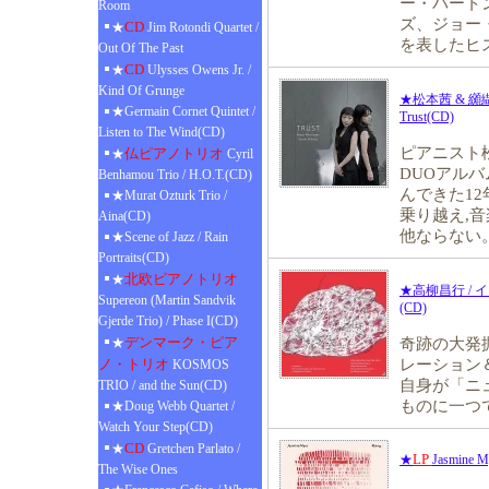
ー・バート
Room
ズ、ジョー
CD
★
Jim Rotondi Quartet /
を表したヒ
Out Of The Past
CD
★
Ulysses Owens Jr. /
Kind Of Grunge
★松本茜 & 纐纈歩美 
★Germain Cornet Quintet /
Trust(CD)
Listen to The Wind(CD)
ピアニスト
仏ピアノトリオ
★
Cyril
DUOアル
Benhamou Trio / H.O.T.(CD)
んできた1
★Murat Ozturk Trio /
乗り越え,音
Aina(CD)
他ならない
★Scene of Jazz / Rain
Portraits(CD)
北欧ピアノトリオ
★
★高柳昌行 /
Supereon (Martin Sandvik
(CD)
Gjerde Trio) / Phase I(CD)
デンマーク・ピア
★
奇跡の大発掘
ノ・トリオ
レーション
KOSMOS
自身が「ニ
TRIO / and the Sun(CD)
ものに一つ
★Doug Webb Quartet /
Watch Your Step(CD)
CD
★
Gretchen Parlato /
LP
★
Jasmine My
The Wise Ones