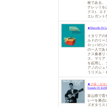
枚である。
ナレッリを
クス)、エ
エレガント
★Marcello Di Le
イタリアの
ルドのリー
ロッパのジ
の一人であ
クス奏者リ
ス、マリア
を起用し、
アノのジュ
うリズム・
ソロ・ジャ
★
Sounds Of 432
富山県で育
レーを拠点
ズギタリス