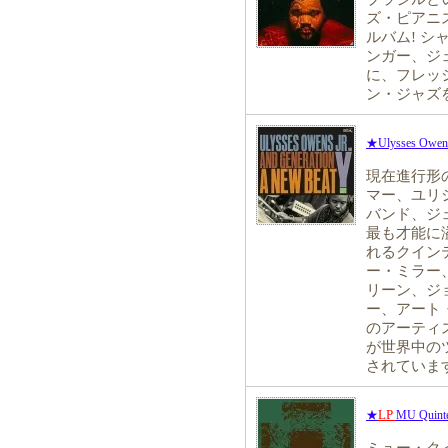
ズ・ピアニ
ルバム! 
ンガー、ジ
に、フレッ
ン・ジャズ
★Ulysses Owens 
現在進行形
マー、ユリ
バンド、ジ
最も才能に
れるクイン
ー・ミラー
リーン、ジ
ー、アート
のアーティ
が世界中の
されていま
LP
★
MU Quinte