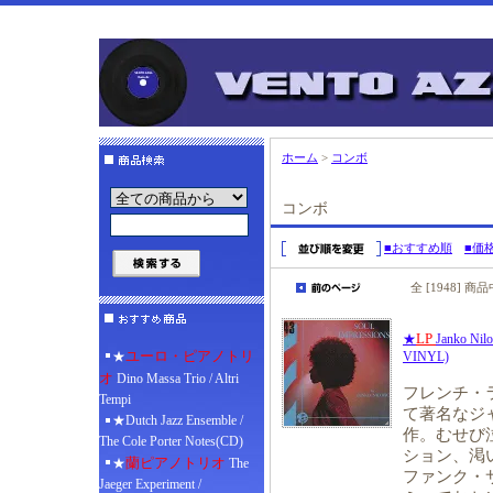
ホーム
>
コンボ
コンボ
■おすすめ順
■価
全 [1948] 
LP
★
Janko Nil
ユーロ・ピアノトリ
★
VINYL)
オ
Dino Massa Trio / Altri
フレンチ・
Tempi
て著名なジ
★Dutch Jazz Ensemble /
作。むせび
The Cole Porter Notes(CD)
ション、渇
蘭ピアノトリオ
★
The
ファンク・
Jaeger Experiment /