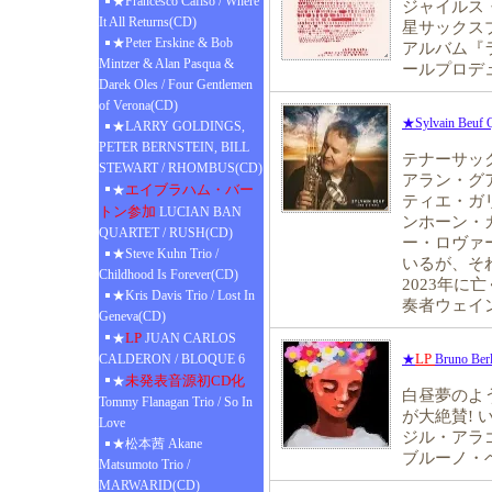
★Francesco Cafiso / Where
ジャイルス
It All Returns(CD)
星サックス
★Peter Erskine & Bob
アルバム『
Mintzer & Alan Pasqua &
ールプロデ
Darek Oles / Four Gentlemen
of Verona(CD)
★Sylvain Beuf Q
★LARRY GOLDINGS,
PETER BERNSTEIN, BILL
テナーサッ
STEWART / RHOMBUS(CD)
アラン・グア
エイブラハム・バー
★
ティエ・ガリ
トン参加
LUCIAN BAN
ンホーン・
QUARTET / RUSH(CD)
ー・ロヴァ
★Steve Kuhn Trio /
いるが、そ
Childhood Is Forever(CD)
2023年
★Kris Davis Trio / Lost In
奏者ウェイ
Geneva(CD)
LP
★
JUAN CARLOS
LP
CALDERON / BLOQUE 6
★
Bruno Berl
未発表音源初CD化
★
白昼夢のよ
Tommy Flanagan Trio / So In
が大絶賛!
Love
ジル・アラ
★松本茜 Akane
ブルーノ・ベ
Matsumoto Trio /
MARWARID(CD)