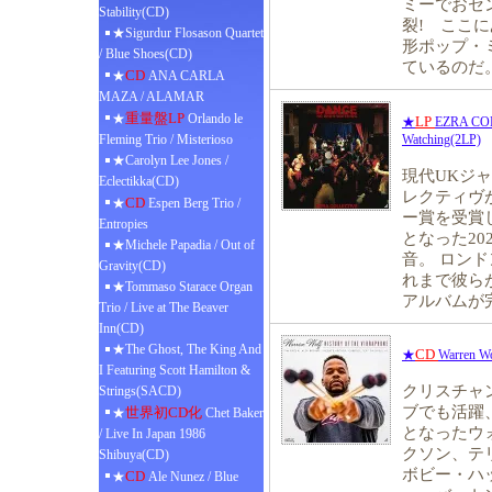
ミーでおセ
Stability(CD)
裂! ここ
★Sigurdur Flosason Quartet
形ポップ・
/ Blue Shoes(CD)
ているのだ
CD
★
ANA CARLA
MAZA / ALAMAR
重量盤LP
★
Orlando le
LP
★
EZRA COL
Fleming Trio / Misterioso
Watching(2LP)
★Carolyn Lee Jones /
現代UKジ
Eclectikka(CD)
レクティヴ
CD
★
Espen Berg Trio /
ー賞を受賞
Entropies
となった2
★Michele Papadia / Out of
音。 ロン
Gravity(CD)
れまで彼ら
★Tommaso Starace Organ
アルバムが
Trio / Live at The Beaver
Inn(CD)
★The Ghost, The King And
CD
★
Warren Wo
I Featuring Scott Hamilton &
クリスチャ
Strings(SACD)
ブでも活躍
世界初CD化
★
Chet Baker
となったウ
/ Live In Japan 1986
クソン、テ
Shibuya(CD)
ボビー・ハ
CD
★
Ale Nunez / Blue