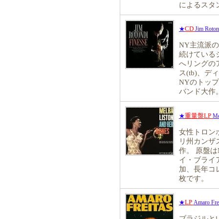
によるスタ
CD
★
Jim Roton
NY主流派
続けている
へリングの
ス(tb)、
NYのトッ
バンド大作
重量盤LP
★
Me
女性トロンボ
リ州カンザ
作。 原盤はM
イ・ブライ
加、長年コ
枚です。
LP
★
Amaro Frei
ブラジルと