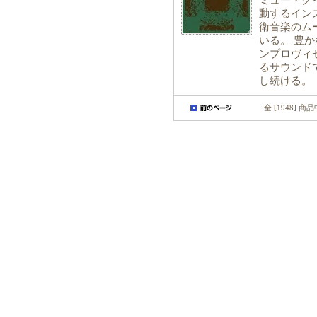
ミュー・ク
動するイン
衛音楽のム
いる。 豊
ンプロヴィ
るサウンド
し続ける。
全 [1948] 