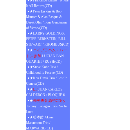
★Francesco Cafiso / Where
It All Returns(CD)
★Peter Erskine & Bob
Mintzer & Alan Pasqua &
Darek Oles / Four Gentlemen
of Verona(CD)
★LARRY GOLDINGS,
PETER BERNSTEIN, BILL
STEWART / RHOMBUS(CD)
エイブラハム・バー
★
トン参加
LUCIAN BAN
QUARTET / RUSH(CD)
★Steve Kuhn Trio /
Childhood Is Forever(CD)
★Kris Davis Trio / Lost In
Geneva(CD)
LP
★
JUAN CARLOS
CALDERON / BLOQUE 6
未発表音源初CD化
★
Tommy Flanagan Trio / So In
Love
★松本茜 Akane
Matsumoto Trio /
MARWARID(CD)