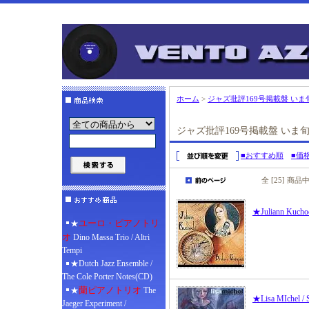
ホーム
>
ジャズ批評169号掲載盤 い
ジャズ批評169号掲載盤 いま
■おすすめ順
■価
全 [25] 商品
★Juliann Kucho
ユーロ・ピアノトリ
★
オ
Dino Massa Trio / Altri
Tempi
★Dutch Jazz Ensemble /
The Cole Porter Notes(CD)
蘭ピアノトリオ
★
The
★Lisa MIchel / S
Jaeger Experiment /