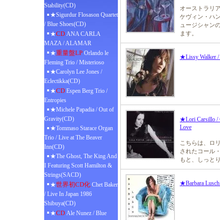
Stability(CD)
オーストラリア
★Sigurdur Flosason Quartet
ケヴィン・ハ
/ Blue Shoes(CD)
ュージシャン
CD
ます。
★
ANA CARLA
MAZA / ALAMAR
重量盤LP
★
Orlando le
★Lissy Walker / 
Fleming Trio / Misterioso
★Carolyn Lee Jones /
Eclectikka(CD)
CD
★
Espen Berg Trio /
Entropies
★Michele Papadia / Out of
Gravity(CD)
★Lori Carsillo /
Love
★Tommaso Starace Organ
Trio / Live at The Beaver
こちらは、ロリ
Inn(CD)
されたコール
★The Ghost, The King And
もと、しっと
I Featuring Scott Hamilton &
Strings(SACD)
★Barbara Lusch 
世界初CD化
★
Chet Baker
/ Live In Japan 1986
Shibuya(CD)
CD
★
Ale Nunez / Blue