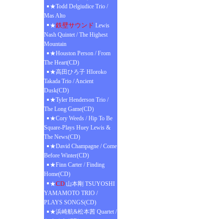
★Todd Delgiudice Trio /
Mas Alto
鉄壁サウンド
★
Lewis
Nash Quintet / The Highest
Mountain
★Houston Person / From
The Heart(CD)
★高田ひろ子 HIoroko
Takada Trio / Ancient
Dusk(CD)
★Tyler Henderson Trio /
The Long Game(CD)
★Cory Weeds / Hip To Be
Square-Plays Huey Lewis &
The News(CD)
★David Champagne / Come
Before Winter(CD)
★Finn Carter / Finding
Home(CD)
CD
★
山本剛 TSUYOSHI
YAMAMOTO TRIO /
PLAYS SONGS(CD)
★浜崎航&松本茜 Quartet /