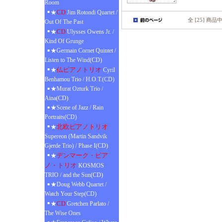
Room
CD
★
Jim Rotondi Quartet /
全 [25] 商品
Out Of The Past
CD
★
Ulysses Owens Jr. /
Kind Of Grunge
★Germain Cornet Quintet /
Listen to The Wind(CD)
仏ピアノトリオ
★
Cyril
Benhamou Trio / H.O.T.(CD)
★Murat Ozturk Trio /
Aina(CD)
★Scene of Jazz / Rain
Portraits(CD)
北欧ピアノトリオ
★
Supereon (Martin Sandvik
Gjerde Trio) / Phase I(CD)
デンマーク・ピア
★
ノ・トリオ
KOSMOS
TRIO / and the Sun(CD)
★Doug Webb Quartet /
Watch Your Step(CD)
CD
★
Gretchen Parlato /
The Wise Ones