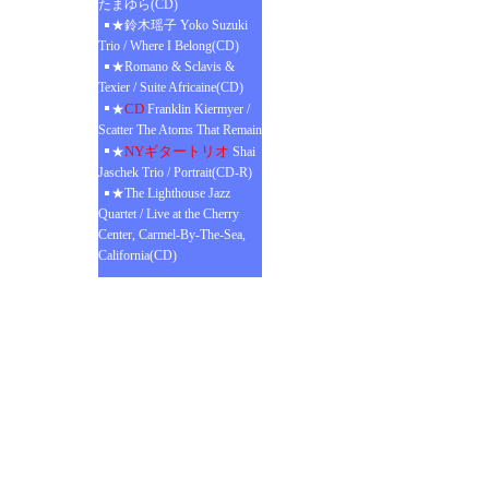
たまゆら(CD)
★鈴木瑶子 Yoko Suzuki
Trio / Where I Belong(CD)
★Romano & Sclavis &
Texier / Suite Africaine(CD)
CD
★
Franklin Kiermyer /
Scatter The Atoms That Remain
NYギタートリオ
★
Shai
Jaschek Trio / Portrait(CD-R)
★The Lighthouse Jazz
Quartet / Live at the Cherry
Center, Carmel-By-The-Sea,
California(CD)