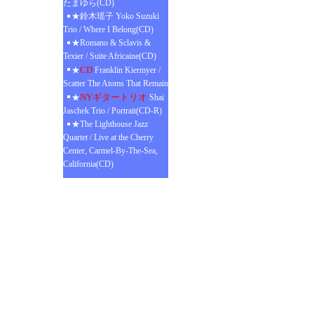
たまゆら(CD)
★鈴木瑶子 Yoko Suzuki
Trio / Where I Belong(CD)
★Romano & Sclavis &
Texier / Suite Africaine(CD)
CD
★
Franklin Kiermyer /
Scatter The Atoms That Remain
NYギタートリオ
★
Shai
Jaschek Trio / Portrait(CD-R)
★The Lighthouse Jazz
Quartet / Live at the Cherry
Center, Carmel-By-The-Sea,
California(CD)