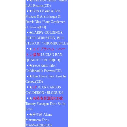
★Francesco Cafiso / Where
It All Returns(CD)
★Peter Erskine & Bob
Mintzer & Alan Pasqua &
Darek Oles / Four Gentlemen
of Verona(CD)
★LARRY GOLDINGS,
PETER BERNSTEIN, BILL
STEWART / RHOMBUS(CD)
エイブラハム・バー
★
トン参加
LUCIAN BAN
QUARTET / RUSH(CD)
★Steve Kuhn Trio /
Childhood Is Forever(CD)
★Kris Davis Trio / Lost In
Geneva(CD)
LP
★
JUAN CARLOS
CALDERON / BLOQUE 6
未発表音源初CD化
★
Tommy Flanagan Trio / So In
Love
★松本茜 Akane
Matsumoto Trio /
MARWARID(CD)