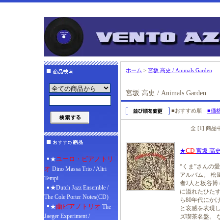
ホーム
>
宮坂 高史 / Animals Garden
宮坂 高史 / Animals Garden
■おすすめ順
■価
全 [1] 商
CD
★
宮坂 高史 /
ユーロ・ピアノトリ
★
“くま”さんの
オ
Dino Massa Trio / Altri
アルバム。 松風鉱
Tempi
者2人と板谷博
★Dutch Jazz Ensemble /
に溢れたひたす
The Cole Porter Notes(CD)
ら80年代にか
蘭ピアノトリオ
★
The
と哀感を表現し
Jaeger Experiment /
ズ喫茶名盤。 