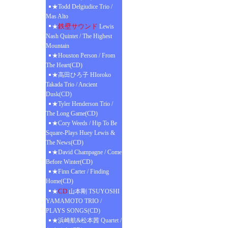
★Todd Delgiudice Trio /
Mas Alto
鉄壁サウンド
★
Lewis
Nash Quintet / The Highest
Mountain
★Houston Person / From
The Heart(CD)
★高田ひろ子 HIoroko
Takada Trio / Ancient
Dusk(CD)
★Tyler Henderson Trio /
The Long Game(CD)
★Cory Weeds / Hip To Be
Square-Plays Huey Lewis &
The News(CD)
★David Champagne / Come
Before Winter(CD)
★Finn Carter / Finding
Home(CD)
CD
★
山本剛 TSUYOSHI
YAMAMOTO TRIO /
PLAYS SONGS(CD)
★浜崎航&松本茜 Quartet /