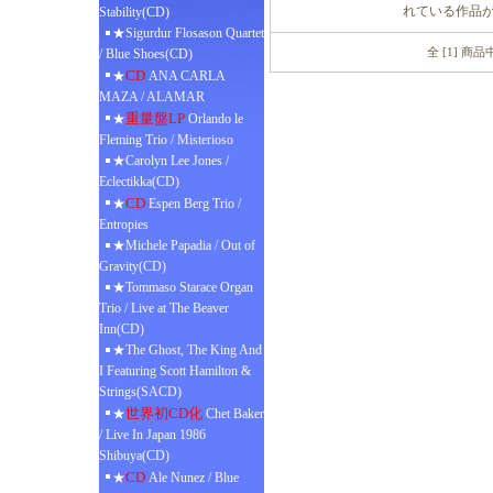
れている作品
Stability(CD)
★Sigurdur Flosason Quartet
全 [1] 商
/ Blue Shoes(CD)
CD
★
ANA CARLA
MAZA / ALAMAR
重量盤LP
★
Orlando le
Fleming Trio / Misterioso
★Carolyn Lee Jones /
Eclectikka(CD)
CD
★
Espen Berg Trio /
Entropies
★Michele Papadia / Out of
Gravity(CD)
★Tommaso Starace Organ
Trio / Live at The Beaver
Inn(CD)
★The Ghost, The King And
I Featuring Scott Hamilton &
Strings(SACD)
世界初CD化
★
Chet Baker
/ Live In Japan 1986
Shibuya(CD)
CD
★
Ale Nunez / Blue