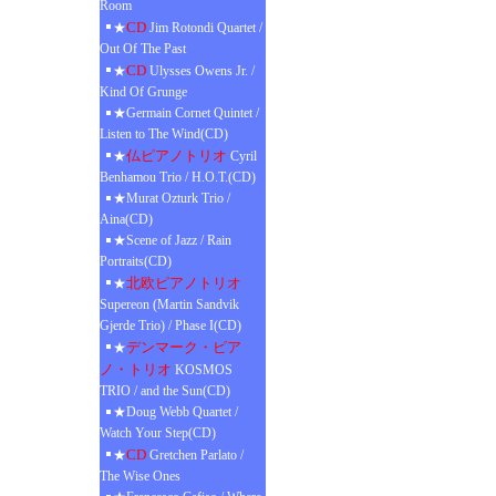
Room
CD
★
Jim Rotondi Quartet /
Out Of The Past
CD
★
Ulysses Owens Jr. /
Kind Of Grunge
★Germain Cornet Quintet /
Listen to The Wind(CD)
仏ピアノトリオ
★
Cyril
Benhamou Trio / H.O.T.(CD)
★Murat Ozturk Trio /
Aina(CD)
★Scene of Jazz / Rain
Portraits(CD)
北欧ピアノトリオ
★
Supereon (Martin Sandvik
Gjerde Trio) / Phase I(CD)
デンマーク・ピア
★
ノ・トリオ
KOSMOS
TRIO / and the Sun(CD)
★Doug Webb Quartet /
Watch Your Step(CD)
CD
★
Gretchen Parlato /
The Wise Ones