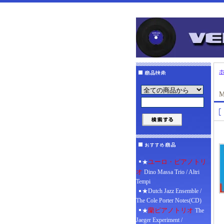
M
ユーロ・ピアノトリ
★
オ
Dino Massa Trio / Altri
Tempi
★Dutch Jazz Ensemble /
The Cole Porter Notes(CD)
蘭ピアノトリオ
★
The
Jaeger Experiment /