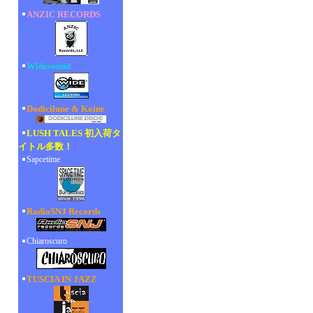
ANZIC RECORDS
Widesound
Dodicilune & Koine
LUSH TALES 初入荷タ
イトル多数！
Sapcetime
RadioSNJ Records
Chiaroscuro
TUSCIA IN JAZZ