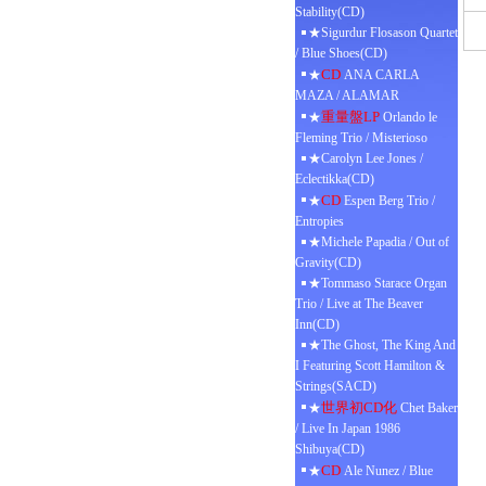
Stability(CD)
★Sigurdur Flosason Quartet
/ Blue Shoes(CD)
CD
★
ANA CARLA
MAZA / ALAMAR
重量盤LP
★
Orlando le
Fleming Trio / Misterioso
★Carolyn Lee Jones /
Eclectikka(CD)
CD
★
Espen Berg Trio /
Entropies
★Michele Papadia / Out of
Gravity(CD)
★Tommaso Starace Organ
Trio / Live at The Beaver
Inn(CD)
★The Ghost, The King And
I Featuring Scott Hamilton &
Strings(SACD)
世界初CD化
★
Chet Baker
/ Live In Japan 1986
Shibuya(CD)
CD
★
Ale Nunez / Blue