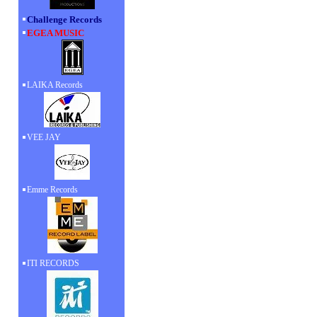
Challenge Records
EGEA MUSIC
LAIKA Records
VEE JAY
Emme Records
ITI RECORDS