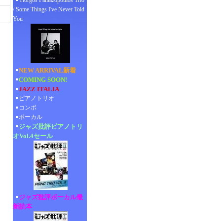
Yiorgos Pantazopoulos Trio
/ Some Things I've Never Told
You
NEW ARRIVAL新着
COMING SOON!
JAZZ ITALIA
ピアノトリオ
コンボ
ボーカル
ジャズ批評ピアノトリ
オVol.4セール
ジャズ批評ボーカル最
新読本