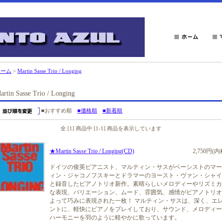
ホーム
>
Martin Sasse Trio / Longing
artin Sasse Trio / Longing
■おすすめ順
■価格順
■新着順
全 [1] 商品中 [1-1] 商品を表示しています
★Martin Sasse Trio / Longing(CD)
2,750円(内
ドイツの俊英ピアニスト、マルティン・サスがベーシストのマー
ィン・ジャコノフスキーとドラマーのヨースト・ヴァン・シャイ
と録音したピアノトリオ新作。素晴らしいメロディーやリズミカ
な表現、バリエーション、ムード、雰囲気、感情がピアノトリオ
よって巧みに表現された一枚！ マルティン・サスは、深く、エ
ントに、軽快にピアノをプレイしており、サウンド、メロディー
ハーモニーを羽のように軽やかに歌っています。