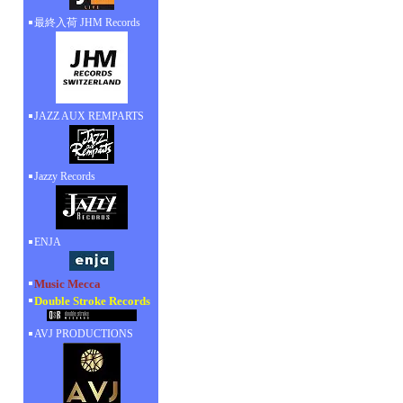
最終入荷 JHM Records
JAZZ AUX REMPARTS
Jazzy Records
ENJA
Music Mecca
Double Stroke Records
AVJ PRODUCTIONS