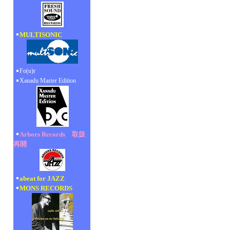
MULTISONIC
Fo(u)r
Xanadu Master Edition
Arbors Records 取扱
再開
abeat for JAZZ
MONS RECORDS