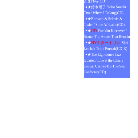
たまゆら(CD)
★鈴木瑶子 Yoko Suzuki
Trio / Where I Belong(CD)
★Romano & Sclavis &
Texier / Suite Africaine(CD)
CD
★
Franklin Kiermyer /
Scatter The Atoms That Remain
NYギタートリオ
★
Shai
Jaschek Trio / Portrait(CD-R)
★The Lighthouse Jazz
Quartet / Live at the Cherry
Center, Carmel-By-The-Sea,
California(CD)