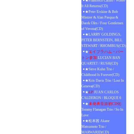
★Francesco Cafiso / Where
It All Returns(CD)
★Peter Erskine & Bob
Mintzer & Alan Pasqua &
Darek Oles / Four Gentlemen
of Verona(CD)
★LARRY GOLDINGS,
PETER BERNSTEIN, BILL
STEWART / RHOMBUS(CD)
エイブラハム・バー
★
トン参加
LUCIAN BAN
QUARTET / RUSH(CD)
★Steve Kuhn Trio /
Childhood Is Forever(CD)
★Kris Davis Trio / Lost In
Geneva(CD)
LP
★
JUAN CARLOS
CALDERON / BLOQUE 6
未発表音源初CD化
★
Tommy Flanagan Trio / So In
Love
★松本茜 Akane
Matsumoto Trio /
MARWARID(CD)