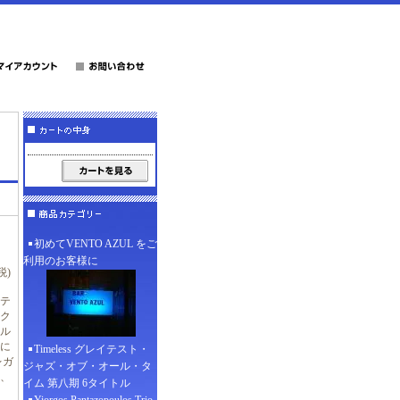
初めてVENTO AZUL をご
利用のお客様に
税)
テ
ク
ル
に
Timeless グレイテスト・
レガ
ジャズ・オブ・オール・タ
、
イム 第八期 6タイトル