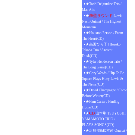
★Todd Delgiudice Trio /
Mas Alto
鉄壁サウンド
★
Lewis
Nash Quintet / The Highest
Mountain
★Houston Person / From
The Heart(CD)
★高田ひろ子 HIoroko
Takada Trio / Ancient
Dusk(CD)
★Tyler Henderson Trio /
The Long Game(CD)
★Cory Weeds / Hip To Be
Square-Plays Huey Lewis &
The News(CD)
★David Champagne / Come
Before Winter(CD)
★Finn Carter / Finding
Home(CD)
CD
★
山本剛 TSUYOSHI
YAMAMOTO TRIO /
PLAYS SONGS(CD)
★浜崎航&松本茜 Quartet /