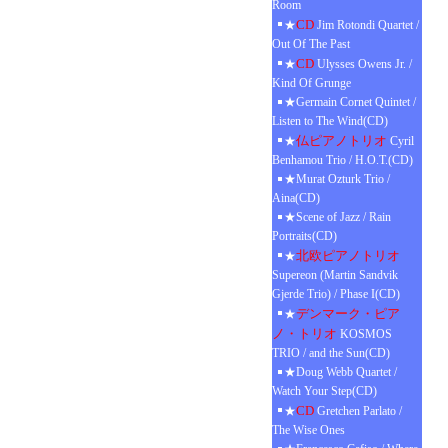
Room
CD
★
Jim Rotondi Quartet /
Out Of The Past
CD
★
Ulysses Owens Jr. /
Kind Of Grunge
★Germain Cornet Quintet /
Listen to The Wind(CD)
仏ピアノトリオ
★
Cyril
Benhamou Trio / H.O.T.(CD)
★Murat Ozturk Trio /
Aina(CD)
★Scene of Jazz / Rain
Portraits(CD)
北欧ピアノトリオ
★
Supereon (Martin Sandvik
Gjerde Trio) / Phase I(CD)
デンマーク・ピア
★
ノ・トリオ
KOSMOS
TRIO / and the Sun(CD)
★Doug Webb Quartet /
Watch Your Step(CD)
CD
★
Gretchen Parlato /
The Wise Ones