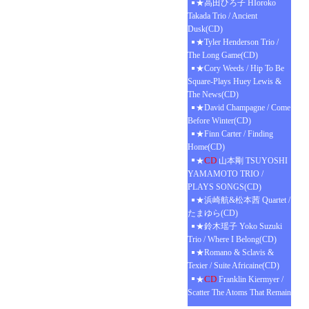
★高田ひろ子 HIoroko
Takada Trio / Ancient
Dusk(CD)
★Tyler Henderson Trio /
The Long Game(CD)
★Cory Weeds / Hip To Be
Square-Plays Huey Lewis &
The News(CD)
★David Champagne / Come
Before Winter(CD)
★Finn Carter / Finding
Home(CD)
CD
★
山本剛 TSUYOSHI
YAMAMOTO TRIO /
PLAYS SONGS(CD)
★浜崎航&松本茜 Quartet /
たまゆら(CD)
★鈴木瑶子 Yoko Suzuki
Trio / Where I Belong(CD)
★Romano & Sclavis &
Texier / Suite Africaine(CD)
CD
★
Franklin Kiermyer /
Scatter The Atoms That Remain