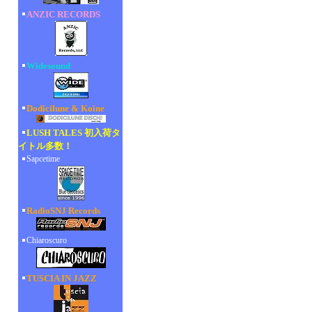
ANZIC RECORDS
Widesound
Dodicilune & Koine
LUSH TALES 初入荷タ
イトル多数！
Sapcetime
RadioSNJ Records
Chiaroscuro
TUSCIA IN JAZZ