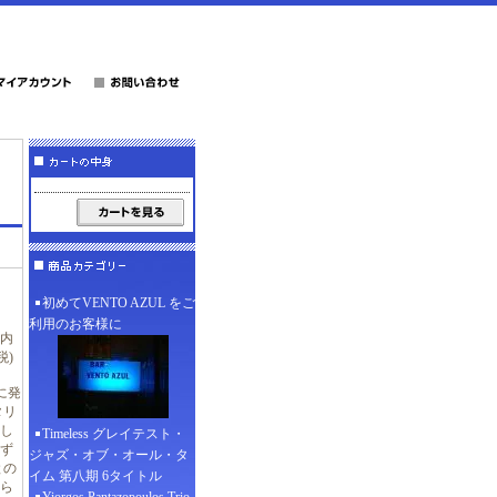
初めてVENTO AZUL をご
利用のお客様に
(内
税)
に発
タリ
し
Timeless グレイテスト・
ず
ジャズ・オブ・オール・タ
との
イム 第八期 6タイトル
ら