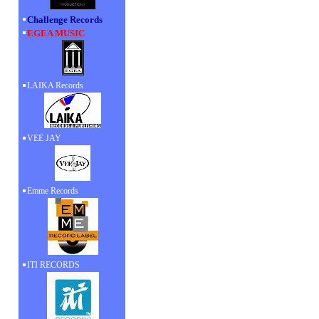
Challenge Records
EGEA MUSIC
LAIKA Records
VEE JAY
Emme Records
ITI RECORDS