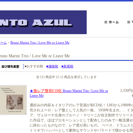
ホーム
>
Bruno Marini Trio / Love Me or Leave Me
runo Marini Trio / Love Me or Leave Me
■おすすめ順
■価格順
■新着順
全 [1] 商品中 [1-1] 商品を表示しています
激レア盤初CD化
2,350円
★
Bruno Marini Trio / Love Me or
Leave Me
通好みの内容＆イタリアのレア音源が初CD化！ LMJから1988年
売されユーロ・レア盤として人気の一枚。 1958年生まれ、、イ
ア、ヴェローナ出身のブルーノ・マリーニが自主制作でリリース
た作品で、ほぼプロモーションとして配布したのみで一般流通せ
に終わったものなので、レア度が高いもの。 ベース、ドラムス
トリオでバッパーとして豪快なサウンドやバラードで聴かせる滑