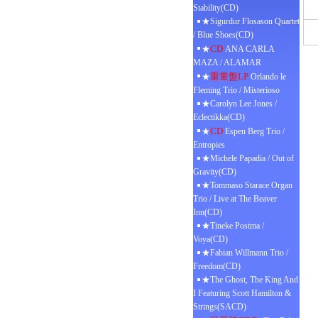
Stability(CD)
★Sigurdur Flosason Quartet
/ Blue Shoes(CD)
CD
★
ANA CARLA
MAZA / ALAMAR
重量盤LP
★
Orlando le
Fleming Trio / Misterioso
★Carolyn Lee Jones /
Eclectikka(CD)
CD
★
Espen Berg Trio /
Entropies
★Michele Papadia / Out of
Gravity(CD)
★Tommaso Starace Organ
Trio / Live at The Beaver
Inn(CD)
★Tineke Postma /
Voya(CD)
★Fabian Willmann Trio /
Freedom(CD)
★The Ghost, The King And
I Featuring Scott Hamilton &
Strings(SACD)