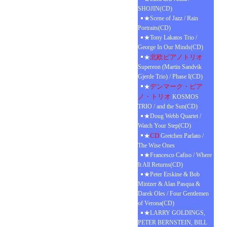
SHOJIN(CD)
★Scene of Jazz / Rain
Portraits(CD)
★Tony Lakatos Trio /
George In Our Minds(CD)
北欧ピアノトリオ
★
Supereon (Martin Sandvik
Gjerde Trio) / Phase I(CD)
デンマーク・ピア
★
ノ・トリオ
KOSMOS
TRIO / and the Sun(CD)
★Doug Webb Quartet /
Watch Your Step(CD)
CD
★
Gretchen Parlato /
The Wise Ones
★Francesco Cafiso / Where
It All Returns(CD)
★Peter Erskine & Bob
Mintzer & Alan Pasqua &
Darek Oles / Four Gentlemen
of Verona(CD)
★LARRY GOLDINGS,
PETER BERNSTEIN, BILL