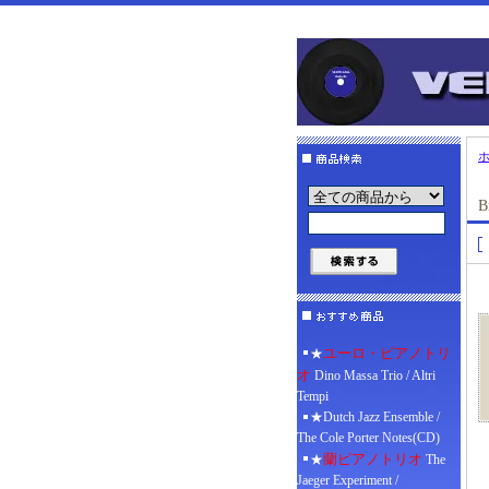
B
ユーロ・ピアノトリ
★
オ
Dino Massa Trio / Altri
Tempi
★Dutch Jazz Ensemble /
The Cole Porter Notes(CD)
蘭ピアノトリオ
★
The
Jaeger Experiment /