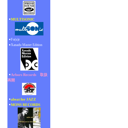
MULTISONIC
Fo(u)r
Xanadu Master Edition
Arbors Records 取扱
再開
abeat for JAZZ
MONS RECORDS