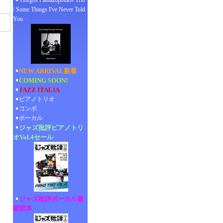
Yiorgos Pantazopoulos Trio
/ Some Things I've Never Told
You
NEW ARRIVAL新着
COMING SOON!
JAZZ ITALIA
ピアノトリオ
コンボ
ボーカル
ジャズ批評ピアノトリ
オVol.4セール
ジャズ批評ボーカル最
新読本