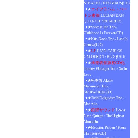
STEWART / RHOMBUS(CD)
エイブラハム・バー
★
トン参加
LUCIAN BAN
QUARTET / RUSH(CD)
★Steve Kuhn Trio /
Childhood Is Forever(CD)
★Kris Davis Trio / Lost In
Geneva(CD)
LP
★
JUAN CARLOS
CALDERON / BLOQUE 6
未発表音源初CD化
★
Tommy Flanagan Trio / So In
Love
★松本茜 Akane
Matsumoto Trio /
MARWARID(CD)
★Todd Delgiudice Trio /
Mas Alto
鉄壁サウンド
★
Lewis
Nash Quintet / The Highest
Mountain
★Houston Person / From
The Heart(CD)