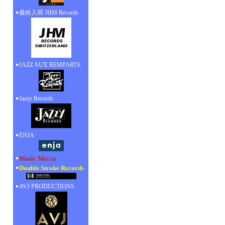
最終入荷 JHM Records
JAZZ AUX REMPARTS
Jazzy Records
ENJA
Music Mecca
Double Stroke Records
AVJ PRODUCTIONS