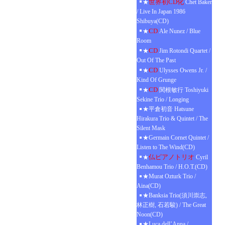
世界初CD化
★
Chet Baker
/ Live In Japan 1986
Shibuya(CD)
CD
★
Ale Nunez / Blue
Room
CD
★
Jim Rotondi Quartet /
Out Of The Past
CD
★
Ulysses Owens Jr. /
Kind Of Grunge
CD
★
関根敏行 Toshiyuki
Sekine Trio / Longing
★平倉初音 Hatsune
Hirakura Trio & Quintet / The
Silent Mask
★Germain Cornet Quintet /
Listen to The Wind(CD)
仏ピアノトリオ
★
Cyril
Benhamou Trio / H.O.T.(CD)
★Murat Ozturk Trio /
Aina(CD)
★Banksia Trio(須川崇志,
林正樹, 石若駿) / The Great
Noon(CD)
★Luca dell’Anna /