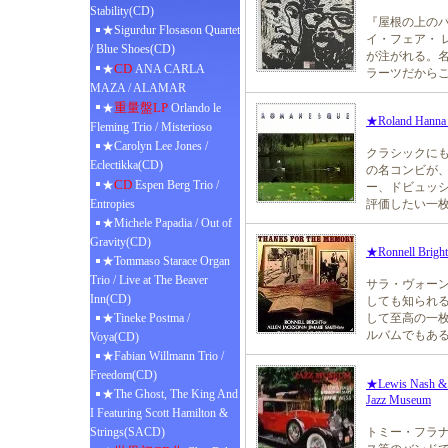
Stability(CD)
『屋根の上の
★Sigurdur Flosason Quartet
イ・フェア・ 
/ Blue Shoes(CD)
が注がれる。名
CD
★
ANA CARLA
ラーツだから
MAZA / ALAMAR
重量盤LP
★
Orlando le
★Roland Hanna 
Fleming Trio / Misterioso
★Carolyn Lee Jones /
クラシックに
Eclectikka(CD)
の名コンビが、
CD
★
Espen Berg Trio /
ー、ドビュッシ
Entropies
評価したい一
★Michele Papadia / Out of
Gravity(CD)
★Ronnell Bright
★Tommaso Starace Organ
Trio / Live at The Beaver
サラ・ヴォー
Inn(CD)
しても知られ
★Tineke Postma /
して至高の一枚
ルバムでもあ
Voya(CD)
★Fabian Willmann Trio /
Freedom(CD)
★Lewis Nash & B
★The Ghost, The King And
Jazz Museum
I Featuring Scott Hamilton &
Strings(SACD)
トミー・フラ