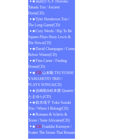
★高田ひろ子 HIoroko
Takada Trio / Ancient
Dusk(CD)
★Tyler Henderson Trio /
The Long Game(CD)
★Cory Weeds / Hip To Be
Square-Plays Huey Lewis &
The News(CD)
★David Champagne / Come
Before Winter(CD)
★Finn Carter / Finding
Home(CD)
CD
★
山本剛 TSUYOSHI
YAMAMOTO TRIO /
PLAYS SONGS(CD)
★浜崎航&松本茜 Quartet /
たまゆら(CD)
★鈴木瑶子 Yoko Suzuki
Trio / Where I Belong(CD)
★Romano & Sclavis &
Texier / Suite Africaine(CD)
CD
★
Franklin Kiermyer /
Scatter The Atoms That Remain