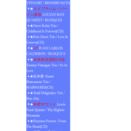
STEWART / RHOMBUS(CD)
エイブラハム・バー
★
トン参加
LUCIAN BAN
QUARTET / RUSH(CD)
★Steve Kuhn Trio /
Childhood Is Forever(CD)
★Kris Davis Trio / Lost In
Geneva(CD)
LP
★
JUAN CARLOS
CALDERON / BLOQUE 6
未発表音源初CD化
★
Tommy Flanagan Trio / So In
Love
★松本茜 Akane
Matsumoto Trio /
MARWARID(CD)
★Todd Delgiudice Trio /
Mas Alto
鉄壁サウンド
★
Lewis
Nash Quintet / The Highest
Mountain
★Houston Person / From
The Heart(CD)