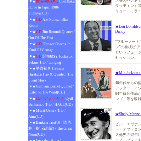
ス等のバンドで
世界初CD化
★
Chet Baker
ラッティン」等
/ Live In Japan 1986
リュー・ミラ
Shibuya(CD)
CD
★
Ale Nunez / Blue
Room
★Lou Donaldson 
CD
Dandy
★
Jim Rotondi Quartet /
Out Of The Past
“ブルーノート
CD
★
Ulysses Owens Jr. /
ジ”の看板ピ 
Kind Of Grunge
というフュージ
CD
★
関根敏行 Toshiyuki
セッション。
Sekine Trio / Longing
★平倉初音 Hatsune
★Milt Jackson /
Hirakura Trio & Quintet / The
Silent Mask
40年代からの
★Germain Cornet Quintet /
アフター・アワ
Listen to The Wind(CD)
84年録音作品
仏ピアノトリオ
★
Cyril
ンゴ」等を収
Benhamou Trio / H.O.T.(CD)
★Murat Ozturk Trio /
★Shelly Manne T
Aina(CD)
★Banksia Trio(須川崇志,
ビル・エヴァ
林正樹, 石若駿) / The Great
ー・オブ・コン
Noon(CD)
ス他界の翌年に
アノ・プレイ
★Luca dell’Anna /