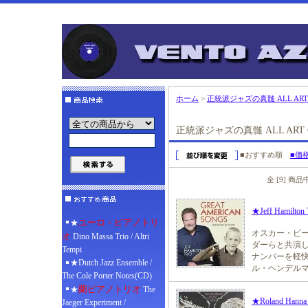
ホーム
>
正統派ジャズの真髄 ALL ART C
正統派ジャズの真髄 ALL ART C
■おすすめ順
■価
全 [9] 商
★Jeff Hamilton 
ユーロ・ピアノトリ
★
オスカー・ピ
オ
Dino Massa Trio / Altri
ダーらと共演
Tempi
ナンバーを軽快
★Dutch Jazz Ensemble /
ル・ヘンデル
The Cole Porter Notes(CD)
蘭ピアノトリオ
★
The
★Roland Hanna a
Jaeger Experiment /