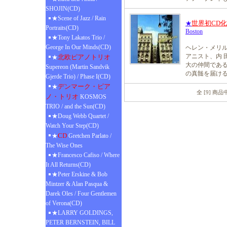
SHOJIN(CD)
★Scene of Jazz / Rain
世界初CD
★
Portraits(CD)
Boston
★Tony Lakatos Trio /
George In Our Minds(CD)
ヘレン・メリ
アニスト、内 
北欧ピアノトリオ
★
大の仲間である
Supereon (Martin Sandvik
の真髄を届け
Gjerde Trio) / Phase I(CD)
デンマーク・ピア
★
全 [9] 商
ノ・トリオ
KOSMOS
TRIO / and the Sun(CD)
★Doug Webb Quartet /
Watch Your Step(CD)
CD
★
Gretchen Parlato /
The Wise Ones
★Francesco Cafiso / Where
It All Returns(CD)
★Peter Erskine & Bob
Mintzer & Alan Pasqua &
Darek Oles / Four Gentlemen
of Verona(CD)
★LARRY GOLDINGS,
PETER BERNSTEIN, BILL