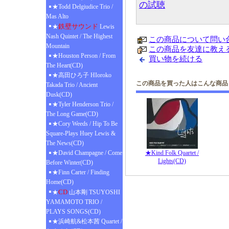
の試聴
★Todd Delgiudice Trio /
Mas Alto
鉄壁サウンド
★
Lewis
Nash Quintet / The Highest
この商品について問い
Mountain
この商品を友達に教え
★Houston Person / From
買い物を続ける
The Heart(CD)
★高田ひろ子 HIoroko
この商品を買った人はこんな商品
Takada Trio / Ancient
Dusk(CD)
★Tyler Henderson Trio /
The Long Game(CD)
★Cory Weeds / Hip To Be
Square-Plays Huey Lewis &
The News(CD)
★David Champagne / Come
★Kind Folk Quartet /
Lights(CD)
Before Winter(CD)
★Finn Carter / Finding
Home(CD)
CD
★
山本剛 TSUYOSHI
YAMAMOTO TRIO /
PLAYS SONGS(CD)
★浜崎航&松本茜 Quartet /