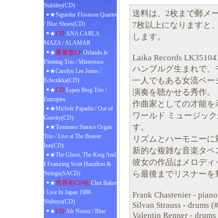
Stability(CD)
送料は、2枚まで郵メール
★Sigurdur Flosason Quartet
7枚以上になりますと
/ Blue Shoes(CD)
CD
★
ANA CARLA
します。
MAZA / ALAMAR
重量盤LP
★
Orlando le
Laika Records LK35104
Fleming Trio / Misterioso
ハンブルグ生まれで、
★Carolyn Lee Jones /
一人でもある女流ベー
Eclectikka(CD)
CD
★
Espen Berg Trio /
演奏を聴かせる秀作。
Entropies
作曲家としての才能を
★Michele Papadia / Out of
ワールド ミュージッ
Gravity(CD)
す。
★Tommaso Starace Organ
Trio / Live at The Beaver
リズムとハーモニーに
Inn(CD)
新的な複雑な音楽タペ
★The Ghost, The King And
彼女の作品はメロディ
I Featuring Scott Hamilton &
ら最後までリスナーを
Strings(SACD)
世界初CD化
★
Chet Baker
/ Live In Japan 1986
Frank Chastenier - piano
Shibuya(CD)
Silvan Strauss - drums (
CD
★
Ale Nunez / Blue
Valentin Renner - drums 