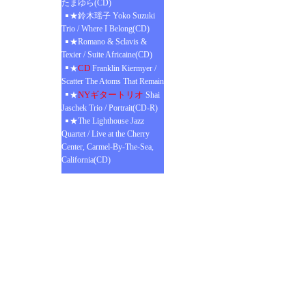
たまゆら(CD)
★鈴木瑶子 Yoko Suzuki
Trio / Where I Belong(CD)
★Romano & Sclavis &
Texier / Suite Africaine(CD)
CD
★
Franklin Kiermyer /
Scatter The Atoms That Remain
NYギタートリオ
★
Shai
Jaschek Trio / Portrait(CD-R)
★The Lighthouse Jazz
Quartet / Live at the Cherry
Center, Carmel-By-The-Sea,
California(CD)