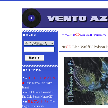
CD
ホーム
>
★
Lisa Wulff / Poison Ivy
★
Lisa Wulff / Poison 
CD
ユーロ・ピアノトリ
★
オ
Dino Massa Trio / Altri
Tempi
★Dutch Jazz Ensemble /
The Cole Porter Notes(CD)
蘭ピアノトリオ
★
The
Jaeger Experiment /