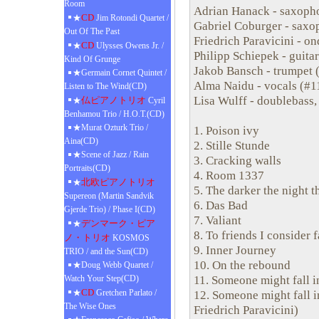
Room
Adrian Hanack - saxopho
CD
★
Jim Rotondi Quartet /
Gabriel Coburger - saxoph
Out Of The Past
Friedrich Paravicini - on
CD
★
Ulysses Owens Jr. /
Philipp Schiepek - guitar
Kind Of Grunge
Jakob Bansch - trumpet 
★Germain Cornet Quintet /
Alma Naidu - vocals (#1
Listen to The Wind(CD)
Lisa Wulff - doublebass
仏ピアノトリオ
★
Cyril
Benhamou Trio / H.O.T.(CD)
★Murat Ozturk Trio /
1. Poison ivy
Aina(CD)
2. Stille Stunde
★Scene of Jazz / Rain
3. Cracking walls
Portraits(CD)
4. Room 1337
北欧ピアノトリオ
★
5. The darker the night t
Supereon (Martin Sandvik
6. Das Bad
Gjerde Trio) / Phase I(CD)
7. Valiant
デンマーク・ピア
★
8. To friends I consider 
ノ・トリオ
KOSMOS
9. Inner Journey
TRIO / and the Sun(CD)
10. On the rebound
★Doug Webb Quartet /
11. Someone might fall i
Watch Your Step(CD)
CD
★
Gretchen Parlato /
12. Someone might fall i
The Wise Ones
Friedrich Paravicini)