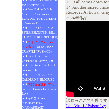
★Francesco Cafiso / Where
13. It all comes down to 
It All Returns(CD)
14. Another sacred place
★Peter Erskine & Bob
Recorded At Dorian Gra
Mintzer & Alan Pasqua &
2024年作品
Darek Oles / Four Gentlemen
of Verona(CD)
★LARRY GOLDINGS,
PETER BERNSTEIN, BILL
STEWART / RHOMBUS(CD)
エイブラハム・バー
★
トン参加
LUCIAN BAN
QUARTET / RUSH(CD)
★Steve Kuhn Trio /
Childhood Is Forever(CD)
★Kris Davis Trio / Lost In
Geneva(CD)
LP
★
JUAN CARLOS
CALDERON / BLOQUE 6
未発表音源初CD化
★
Tommy Flanagan Trio / So In
Love
★松本茜 Akane
試聴もここで可能です
Matsumoto Trio /
Lisa Wulff / Poison Ivy
MARWARID(CD)