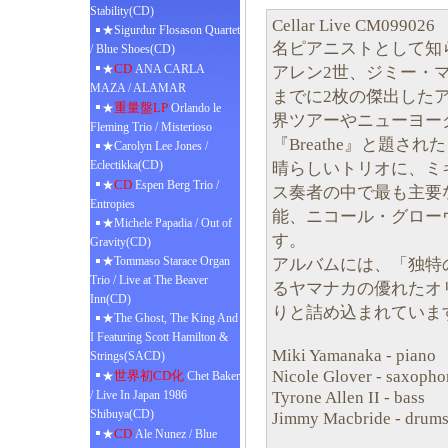
Stability(CD)
Cellar Live CM099026
★Sigurdur Flosason Quartet
名ピアニストとして知
/ Blue Shoes(CD)
CD
★
ANA CARLA
アレン2世、ジミー・
MAZA / ALAMAR
までに2枚の傑出した
重量盤LP
★
Orlando le
界ツアーやニューヨー
Fleming Trio / Misterioso
『Breathe』と題
★Carolyn Lee Jones /
Eclectikka(CD)
晴らしいトリオに、ミ
CD
★
Espen Berg Trio /
ス奏者の中で最も主要
Entropies
能、ニコール・グロー
★Michele Papadia / Out of
す。
Gravity(CD)
★Tommaso Starace Organ
アルバムには、「独特
Trio / Live at The Beaver
るヤマナカの優れたオ
Inn(CD)
りと詰め込まれていま
★The Ghost, The King And
I Featuring Scott Hamilton &
Miki Yamanaka - piano
Strings(SACD)
Nicole Glover - saxoph
世界初CD化
★
Chet Baker
Tyrone Allen II - bass
/ Live In Japan 1986
Shibuya(CD)
Jimmy Macbride - drum
CD
★
Ale Nunez / Blue