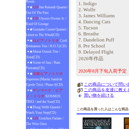
Room
1. Indigo
CD
★
Jim Rotondi Quartet /
2. Wolfe
Out Of The Past
3. James Williams
CD
★
Ulysses Owens Jr. /
4. Dancing Cats
Kind Of Grunge
5. Tucson
★Germain Cornet Quintet /
6. Breathe
Listen to The Wind(CD)
7. Dandelion Puff
仏ピアノトリオ
★
Cyril
8. Pre School
Benhamou Trio / H.O.T.(CD)
9. Delayed Flight
★Murat Ozturk Trio /
Aina(CD)
2026年作品
★Scene of Jazz / Rain
Portraits(CD)
2026年8月下旬入荷予
北欧ピアノトリオ
★
Supereon (Martin Sandvik
この商品について問い
Gjerde Trio) / Phase I(CD)
この商品を友達に教え
デンマーク・ピア
★
買い物を続ける
ノ・トリオ
KOSMOS
TRIO / and the Sun(CD)
★Doug Webb Quartet /
この商品を買った人はこんな商品
Watch Your Step(CD)
CD
★
Gretchen Parlato /
The Wise Ones