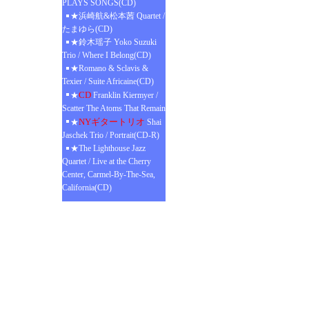
PLAYS SONGS(CD)
★浜崎航&松本茜 Quartet /
たまゆら(CD)
★鈴木瑶子 Yoko Suzuki
Trio / Where I Belong(CD)
★Romano & Sclavis &
Texier / Suite Africaine(CD)
CD
★
Franklin Kiermyer /
Scatter The Atoms That Remain
NYギタートリオ
★
Shai
Jaschek Trio / Portrait(CD-R)
★The Lighthouse Jazz
Quartet / Live at the Cherry
Center, Carmel-By-The-Sea,
California(CD)