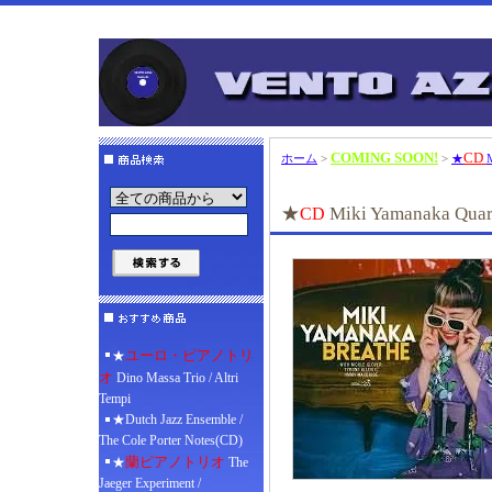
COMING SOON!
CD
ホーム
>
>
★
M
★
Miki Yamanaka Quart
CD
ユーロ・ピアノトリ
★
オ
Dino Massa Trio / Altri
Tempi
★Dutch Jazz Ensemble /
The Cole Porter Notes(CD)
蘭ピアノトリオ
★
The
Jaeger Experiment /