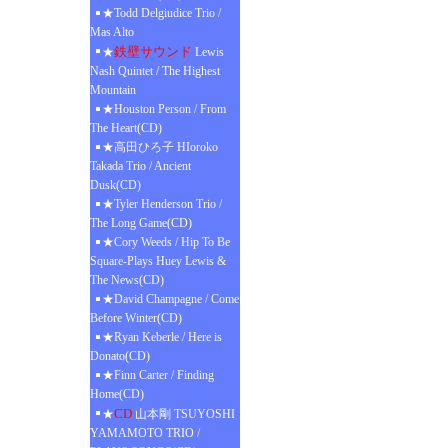
★Todd Delgiudice Trio /
Mas Alto
鉄壁サウンド
★
Lewis
Nash Quintet / The Highest
Mountain
★Houston Person / From
The Heart(CD)
★高田ひろ子 HIoroko
Takada Trio / Ancient
Dusk(CD)
★Tyler Henderson Trio /
The Long Game(CD)
★Cory Weeds / Hip To Be
Square-Plays Huey Lewis &
The News(CD)
★David Champagne / Come
Before Winter(CD)
★Ryan Keberle / Here is
Donato(CD)
★Finn Carter / Finding
Home(CD)
CD
★
山本剛 TSUYOSHI
YAMAMOTO TRIO /