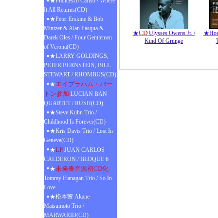
★Francesco Cafiso / Where
It All Returns(CD)
★Peter Erskine & Bob
Mintzer & Alan Pasqua &
CD
★
Ulysses Owens Jr. /
★Hous
Darek Oles / Four Gentlemen
Kind Of Grunge
of Verona(CD)
★LARRY GOLDINGS,
PETER BERNSTEIN, BILL
STEWART / RHOMBUS(CD)
エイブラハム・バー
★
トン参加
LUCIAN BAN
QUARTET / RUSH(CD)
★Steve Kuhn Trio /
Childhood Is Forever(CD)
★Kris Davis Trio / Lost In
Geneva(CD)
LP
★
JUAN CARLOS
CALDERON / BLOQUE 6
未発表音源初CD化
★
Tommy Flanagan Trio / So In
Love
★松本茜 Akane
Matsumoto Trio /
MARWARID(CD)