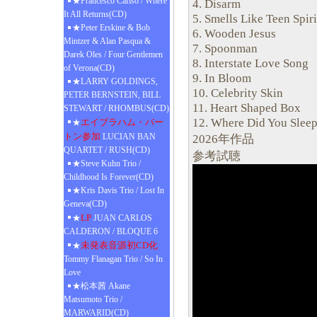
★Francesco Cafiso / Where
4. Disarm
It All Returns(CD)
5. Smells Like Teen Spiri
★Peter Erskine & Bob
6. Wooden Jesus
Mintzer & Alan Pasqua &
7. Spoonman
Darek Oles / Four Gentlemen
8. Interstate Love Song
of Verona(CD)
9. In Bloom
★LARRY GOLDINGS,
10. Celebrity Skin
PETER BERNSTEIN, BILL
11. Heart Shaped Box
STEWART / RHOMBUS(CD)
12. Where Did You Sleep
エイブラハム・バー
★
トン参加
LUCIAN BAN
2026年作品
QUARTET / RUSH(CD)
参考試聴
★Steve Kuhn Trio /
Childhood Is Forever(CD)
★Kris Davis Trio / Lost In
Geneva(CD)
LP
★
JUAN CARLOS
CALDERON / BLOQUE 6
未発表音源初CD化
★
Tommy Flanagan Trio / So In
Love
★松本茜 Akane
Matsumoto Trio /
MARWARID(CD)