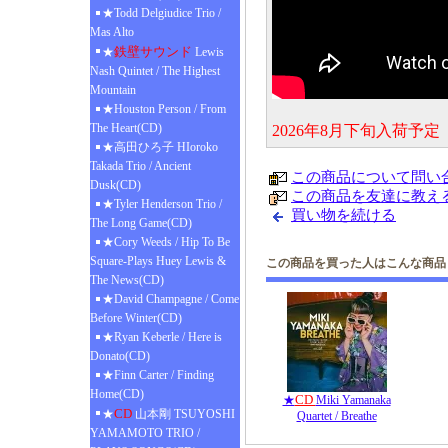
★Todd Delgiudice Trio /
Mas Alto
鉄壁サウンド
★
Lewis
Nash Quintet / The Highest
Mountain
★Houston Person / From
The Heart(CD)
2026年8月下旬入荷予
★高田ひろ子 HIoroko
Takada Trio / Ancient
この商品について問い
Dusk(CD)
この商品を友達に教え
★Tyler Henderson Trio /
買い物を続ける
The Long Game(CD)
★Cory Weeds / Hip To Be
Square-Plays Huey Lewis &
この商品を買った人はこんな商品
The News(CD)
★David Champagne / Come
Before Winter(CD)
★Ryan Keberle / Here is
Donato(CD)
★Finn Carter / Finding
Home(CD)
CD
★
Miki Yamanaka
CD
★
山本剛 TSUYOSHI
Quartet / Breathe
YAMAMOTO TRIO /