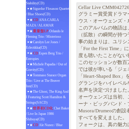
Stability(CD)
Cellar Live CMM04272
★Sigurdur Flosason Quartet
グラミー賞受賞ドラマ
/ Blue Shoes(CD)
CD
★
ANA CARLA
ウス・オーウェンズ・J
MAZA / ALAMAR
このアルバムの物語は
重量盤LP
★
Orlando le
（拡散）の瞬間が持つ
Fleming Trio / Misterioso
事の始まりは、ユリシス
★Carolyn Lee Jones /
Eclectikka(CD)
「For the First 
CD
★
Espen Berg Trio /
度も聴いたことがない
Entropies
このセッションが数百
★Michele Papadia / Out of
では彼が率いる「ジェ
Gravity(CD)
★Tommaso Starace Organ
「Heart-Shaped 
Trio / Live at The Beaver
グランジをハイレベル
Inn(CD)
名声を決定づけました
★The Ghost, The King And
オーウェンズは当初、
I Featuring Scott Hamilton &
Strings(SACD)
ーナ・ビッグバンド・
世界初CD化
★
Chet Baker
Musora/Drume
/ Live In Japan 1986
すべてを変えました。
Shibuya(CD)
フォークは、真の魅力
CD
★
Ale Nunez / Blue