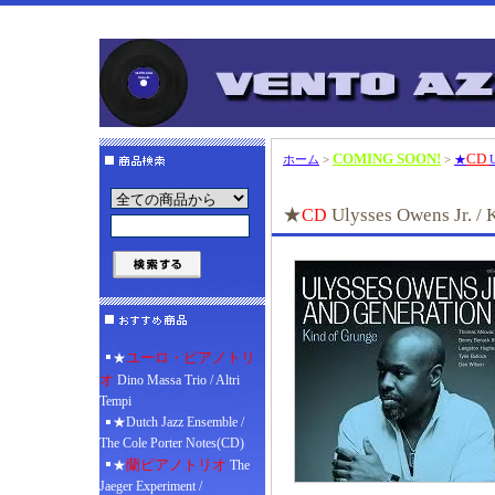
COMING SOON!
CD
ホーム
>
>
★
U
★
Ulysses Owens Jr. /
CD
ユーロ・ピアノトリ
★
オ
Dino Massa Trio / Altri
Tempi
★Dutch Jazz Ensemble /
The Cole Porter Notes(CD)
蘭ピアノトリオ
★
The
Jaeger Experiment /