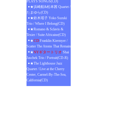
PLAYS SONGS(CD)
★浜崎航&松本茜 Quartet /
たまゆら(CD)
★鈴木瑶子 Yoko Suzuki
Trio / Where I Belong(CD)
★Romano & Sclavis &
Texier / Suite Africaine(CD)
CD
★
Franklin Kiermyer /
Scatter The Atoms That Remain
NYギタートリオ
★
Shai
Jaschek Trio / Portrait(CD-R)
★The Lighthouse Jazz
Quartet / Live at the Cherry
Center, Carmel-By-The-Sea,
California(CD)