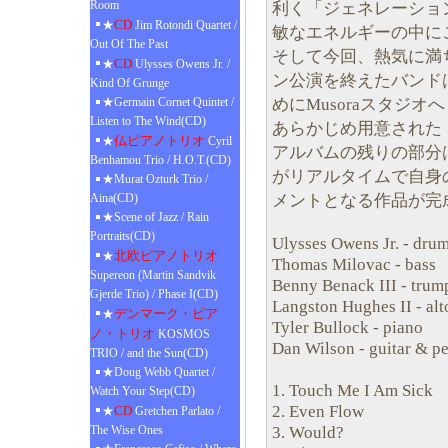
Room
利く「ジェネレーショ
CD
★
Jim Rotondi Quartet /
敏なエネルギーの中に
Out Of The Past
そして今回、熱気に満
CD
★
Ulysses Owens Jr. /
ン公演を終えたバンド
Kind Of Grunge
めにMusoraスタジ
★Germain Cornet Quintet /
Listen to The Wind(CD)
あらかじめ用意された
仏ピアノトリオ
★
Cyril
アルバムの残りの部分
Benhamou Trio / H.O.T.(CD)
がリアルタイムで自身
★Murat Ozturk Trio /
メントとなる作品が完
Aina(CD)
★Scene of Jazz / Rain
Portraits(CD)
Ulysses Owens Jr. - dru
北欧ピアノトリオ
★
Thomas Milovac - bass
Supereon (Martin Sandvik
Benny Benack III - trum
Gjerde Trio) / Phase I(CD)
Langston Hughes II - al
デンマーク・ピア
★
Tyler Bullock - piano
ノ・トリオ
KOSMOS
Dan Wilson - guitar & p
TRIO / and the Sun(CD)
★Doug Webb Quartet /
1. Touch Me I Am Sick
Watch Your Step(CD)
2. Even Flow
CD
★
Gretchen Parlato /
3. Would?
The Wise Ones