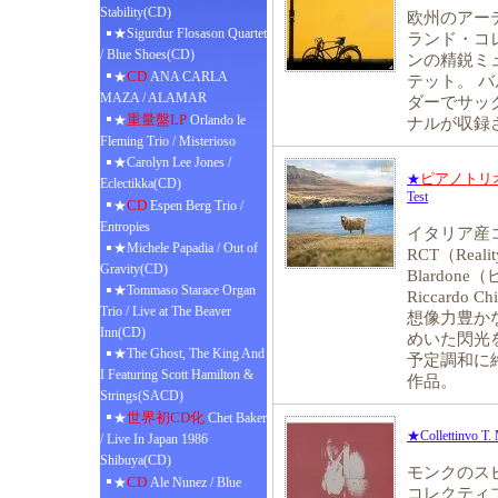
Stability(CD)
欧州のアー
★Sigurdur Flosason Quartet
ランド・コ
/ Blue Shoes(CD)
ンの精鋭ミ
CD
★
ANA CARLA
テット。 
MAZA / ALAMAR
ダーでサッ
重量盤LP
★
Orlando le
ナルが収録
Fleming Trio / Misterioso
★Carolyn Lee Jones /
ピアノトリ
★
Eclectikka(CD)
Test
CD
★
Espen Berg Trio /
Entropies
イタリア産
★Michele Papadia / Out of
RCT（Realit
Gravity(CD)
Blardone
★Tommaso Starace Organ
Riccard
Trio / Live at The Beaver
想像力豊か
Inn(CD)
めいた閃光
★The Ghost, The King And
予定調和に
I Featuring Scott Hamilton &
作品。
Strings(SACD)
世界初CD化
★
Chet Baker
★Collettinvo T.
/ Live In Japan 1986
Shibuya(CD)
モンクのス
CD
★
Ale Nunez / Blue
コレクティ