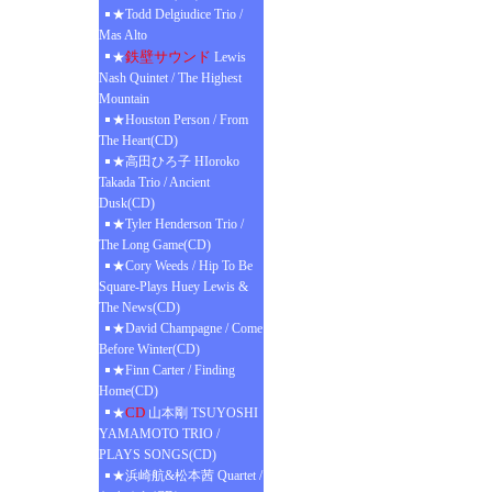
★Todd Delgiudice Trio /
Mas Alto
鉄壁サウンド
★
Lewis
Nash Quintet / The Highest
Mountain
★Houston Person / From
The Heart(CD)
★高田ひろ子 HIoroko
Takada Trio / Ancient
Dusk(CD)
★Tyler Henderson Trio /
The Long Game(CD)
★Cory Weeds / Hip To Be
Square-Plays Huey Lewis &
The News(CD)
★David Champagne / Come
Before Winter(CD)
★Finn Carter / Finding
Home(CD)
CD
★
山本剛 TSUYOSHI
YAMAMOTO TRIO /
PLAYS SONGS(CD)
★浜崎航&松本茜 Quartet /