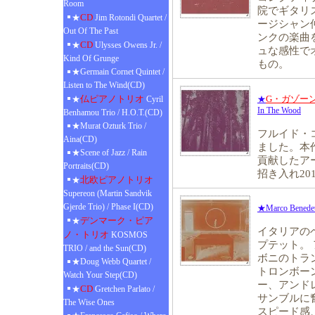
Room
院でギタリ
CD
★
Jim Rotondi Quartet /
ージシャン
Out Of The Past
ンクの楽曲
CD
★
Ulysses Owens Jr. /
ュな感性で
Kind Of Grunge
もの。
★Germain Cornet Quintet /
Listen to The Wind(CD)
仏ピアノトリオ
G・ガゾー
★
Cyril
★
In The Wood
Benhamou Trio / H.O.T.(CD)
★Murat Ozturk Trio /
フルイド・
Aina(CD)
ました。本
★Scene of Jazz / Rain
貢献したア
Portraits(CD)
招き入れ20
北欧ピアノトリオ
★
Supereon (Martin Sandvik
Gjerde Trio) / Phase I(CD)
★Marco Benedetti
デンマーク・ピア
★
イタリアの
ノ・トリオ
KOSMOS
プテット。
TRIO / and the Sun(CD)
ボニのトラ
★Doug Webb Quartet /
トロンボー
Watch Your Step(CD)
ー、アンド
CD
★
Gretchen Parlato /
サンブルに
The Wise Ones
スピード感