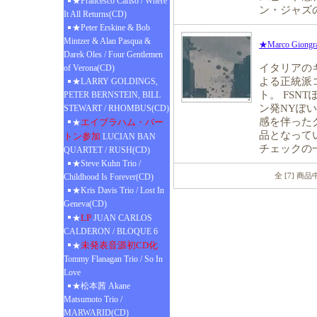
★Francesco Cafiso / Where
ン・ジャズ
It All Returns(CD)
★Peter Erskine & Bob
Mintzer & Alan Pasqua &
★Marco Giongran
Darek Oles / Four Gentlemen
イタリアの
of Verona(CD)
よる正統派
★LARRY GOLDINGS,
ト。 FSN
PETER BERNSTEIN, BILL
ン発NYぽ
STEWART / RHOMBUS(CD)
感を伴った
エイブラハム・バー
★
品となって
トン参加
LUCIAN BAN
チェックの
QUARTET / RUSH(CD)
★Steve Kuhn Trio /
全 [7] 商
Childhood Is Forever(CD)
★Kris Davis Trio / Lost In
Geneva(CD)
LP
★
JUAN CARLOS
CALDERON / BLOQUE 6
未発表音源初CD化
★
Tommy Flanagan Trio / So In
Love
★松本茜 Akane
Matsumoto Trio /
MARWARID(CD)