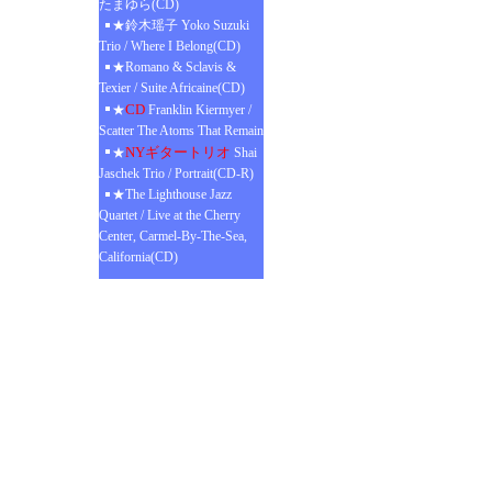
たまゆら(CD)
★鈴木瑶子 Yoko Suzuki
Trio / Where I Belong(CD)
★Romano & Sclavis &
Texier / Suite Africaine(CD)
CD
★
Franklin Kiermyer /
Scatter The Atoms That Remain
NYギタートリオ
★
Shai
Jaschek Trio / Portrait(CD-R)
★The Lighthouse Jazz
Quartet / Live at the Cherry
Center, Carmel-By-The-Sea,
California(CD)