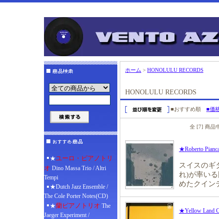
ホーム
>
HONOLULU RECORDS
HONOLULU RECORDS
■おすすめ順
■価
全 [7] 商
★Roberto Pianca
ユーロ・ピアノトリ
★
スイスのギタ
オ
Dino Massa Trio / Altri
れ)が率い
Tempi
めたクイン
★Dutch Jazz Ensemble /
The Cole Porter Notes(CD)
蘭ピアノトリオ
★
The
★Yellow Land Co
Jaeger Experiment /