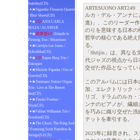
Stability(CD)
ARTESUONO ART249
★Sigurdur Flosason Quartet
ルカ・デル・アンナにとっ
/ Blue Shoes(CD)
CD
★
ANA CARLA
進)」、このリーダー
MAZA / ALAMAR
のりを意味する日本の
重量盤LP
★
Orlando le
哲学の核心である絶え
Fleming Trio / Misterioso
る。
★Carolyn Lee Jones /
Eclectikka(CD)
「Shōjin」は、異
CD
★
Espen Berg Trio /
代ジャズの視点から日
Entropies
交ぜた作品となってい
★Michele Papadia / Out of
Gravity(CD)
このアルバムには日本
★Tommaso Starace Organ
Trio / Live at The Beaver
加、エレクトリック・
Inn(CD)
リゴ、ドラムのルカ・
★Tineke Postma /
ンナのピアノが、繊細
Voya(CD)
を巧みに織り交ぜた洗
★Fabian Willmann Trio /
Freedom(CD)
テットを牽引する。
★The Ghost, The King And
I Featuring Scott Hamilton &
2025年に録音され、
Strings(SACD)