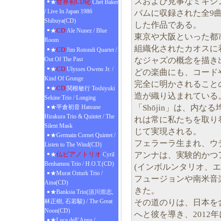
スおよび見事なミキシン
世界初CD化
★
Chet Baker
/ Live In Japan 1986
バムに収録された全9
Shibuya(CD)
した作品である。
CD
★
Ale Nunez / Blue
東京や大阪といった都
Room
組織化されたカオスに
CD
★
Jim Rotondi Quartet /
なジャズの概念を描き
Out Of The Past
CD
★
Ulysses Owens Jr. /
どの楽曲にも、コード
Kind Of Grunge
完全に明かされること
CD
★
関根敏行 Toshiyuki
造が織り込まれている
Sekine Trio / Longing
「Shōjin」は、内
★平倉初音 Hatsune
Hirakura Trio & Quintet / The
れは常に私たちを取り
Silent Mask
じて実現される。
★Germain Cornet Quintet /
フェラーラ生まれ、ウ
Listen to The Wind(CD)
アンナは、実験的かつ
仏ピアノトリオ
★
Cyril
Benhamou Trio / H.O.T.(CD)
(インボルンタリオ、
★Murat Ozturk Trio /
フュージョンや南米音
Aina(CD)
きた。
★Banksia Trio(須川崇志,
その道のりは、日本を
林正樹, 石若駿) / The Great
Noon(CD)
へと彼を導き、2012
★Luca dell’Anna /