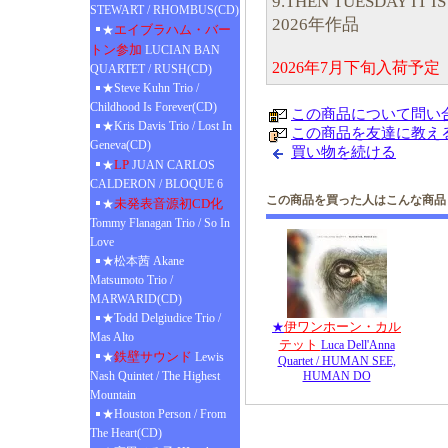
9.THEN TUESDAY IT IS
STEWART / RHOMBUS(CD)
2026年作品
エイブラハム・バー
★
トン参加
LUCIAN BAN
2026年7月下旬入荷予
QUARTET / RUSH(CD)
★Steve Kuhn Trio /
Childhood Is Forever(CD)
この商品について問い
★Kris Davis Trio / Lost In
この商品を友達に教え
Geneva(CD)
買い物を続ける
LP
★
JUAN CARLOS
CALDERON / BLOQUE 6
この商品を買った人はこんな商品
未発表音源初CD化
★
Tommy Flanagan Trio / So In
Love
★松本茜 Akane
Matsumoto Trio /
MARWARID(CD)
★Todd Delgiudice Trio /
伊ワンホーン・カル
★
Mas Alto
テット
Luca Dell'Anna
鉄壁サウンド
★
Lewis
Quartet / HUMAN SEE,
Nash Quintet / The Highest
HUMAN DO
Mountain
★Houston Person / From
The Heart(CD)