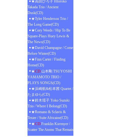
★高田ひろ子 HIoroko
Takada Trio / Ancient
Dusk(CD)
★Tyler Henderson Trio /
The Long Game(CD)
★Cory Weeds / Hip To Be
Square-Plays Huey Lewis &
The News(CD)
★David Champagne / Come
Before Winter(CD)
★Finn Carter / Finding
Home(CD)
CD
★
山本剛 TSUYOSHI
YAMAMOTO TRIO /
PLAYS SONGS(CD)
★浜崎航&松本茜 Quartet /
たまゆら(CD)
★鈴木瑶子 Yoko Suzuki
Trio / Where I Belong(CD)
★Romano & Sclavis &
Texier / Suite Africaine(CD)
CD
★
Franklin Kiermyer /
Scatter The Atoms That Remain