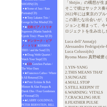
「Shōjin」の構想が
SHOJIN(CD)
そこで彼はサックス奏
★Scene of Jazz / Rain
Portraits(CD)
2022年には東京のブ
★Tony Lakatos Trio /
この新たな出会いが、
George In Our Minds(CD)
ジョンと相まって、今
北欧ピアノトリオ
★
ロジェクトを生み出し
Supereon (Martin Sandvik
Gjerde Trio) / Phase I(CD)
デンマーク・ピア
Luca dell’Anna(p)
★
ノ・トリオ
KOSMOS
Alessandro Fedrigo(ele-
TRIO / and the Sun(CD)
Luca Colussi(ds)
★Doug Webb Quartet /
Ryoma Mano 真野崚磨 (
Watch Your Step(CD)
CD
★
Gretchen Parlato /
1.YIN-YANG
The Wise Ones
2.THIS MEANS THAT
★Francesco Cafiso / Where
3.SUNGAZE
It All Returns(CD)
4.MALL STOP
★Peter Erskine & Bob
5.STILL KEEPIN' IT
Mintzer & Alan Pasqua &
Darek Oles / Four Gentlemen
6.WARNING: VITALS
of Verona(CD)
7.CRACKLING HUE
★LARRY GOLDINGS,
8.FEATHER PULSE
PETER BERNSTEIN, BILL