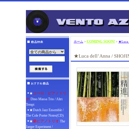
COMING SOON!
ホーム
>
>
★Luca 
★Luca dell’Anna / SHOJI
ユーロ・ピアノトリ
★
オ
Dino Massa Trio / Altri
Tempi
★Dutch Jazz Ensemble /
The Cole Porter Notes(CD)
蘭ピアノトリオ
★
The
Jaeger Experiment /