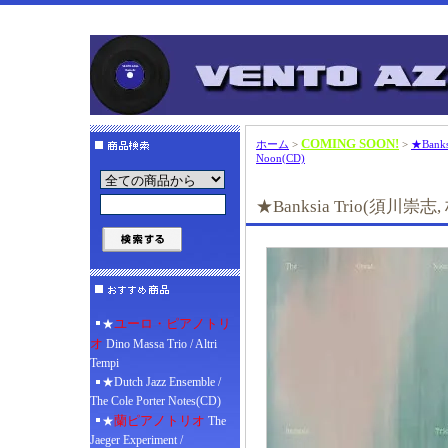
COMING SOON!
ホーム
>
>
★Bank
Noon(CD)
★Banksia Trio(須川崇志, 
ユーロ・ピアノトリ
★
オ
Dino Massa Trio / Altri
Tempi
★Dutch Jazz Ensemble /
The Cole Porter Notes(CD)
蘭ピアノトリオ
★
The
Jaeger Experiment /