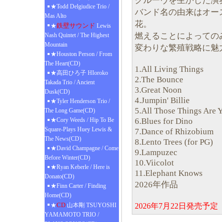
グルーヴを生かした演
★Todd Delgiudice Trio /
バンド名の由来はオー
Mas Alto
花。
鉄壁サウンド
★
Lewis
燃えることによっての
Nash Quintet / The Highest
Mountain
変わりな繁殖戦略に魅
★Houston Person / From
The Heart(CD)
1.All Living Things
★高田ひろ子 HIoroko
2.The Bounce
Takada Trio / Ancient
3.Great Noon
Dusk(CD)
4.Jumpin' Billie
★Tyler Henderson Trio /
5.All Those Things Are 
The Long Game(CD)
6.Blues for Dino
★Cory Weeds / Hip To Be
Square-Plays Huey Lewis &
7.Dance of Rhizobium
The News(CD)
8.Lento Trees (for PG)
★David Champagne / Come
9.Lampuzec
Before Winter(CD)
10.Viicolot
★Ryan Keberle / Here is
11.Elephant Knows
Donato(CD)
2026年作品
★Finn Carter / Finding
Home(CD)
CD
★
山本剛 TSUYOSHI
2026年7月22日発売
YAMAMOTO TRIO /