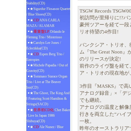
Stability(CD)
★Sigurdur Flosason Quartet
TSGW Records TSGW0
/ Blue Shoes(CD)
初訪問が里帰りに!?
CD
★
ANA CARLA
豪州ツアーを経て一段
MAZA / ALAMAR
リオ待望の4作目!
重量盤LP
★
Orlando le
Fleming Trio / Misterioso
★Carolyn Lee Jones /
バンクシア・トリオ、
Eclectikka(CD)
ム『The Great No
CD
★
Espen Berg Trio /
のリリースが決定!
Entropies
前作のライヴ盤を経て
★Michele Papadia / Out of
Gravity(CD)
ア・トリオの現在地が
★Tommaso Starace Organ
Trio / Live at The Beaver
3作目『MASKS』で高
Inn(CD)
アナログ録音」×「デ
★The Ghost, The King And
I Featuring Scott Hamilton &
でも継続。
Strings(SACD)
アナログの温度と解像
世界初CD化
★
Chet Baker
行きを両立した“ハイ
/ Live In Japan 1986
一枚。
Shibuya(CD)
CD
★
Ale Nunez / Blue
昨年のオーストラリア