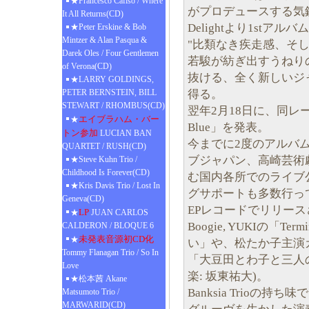
★Francesco Cafiso / Where
がプロデュースする気鋭の
It All Returns(CD)
Delightより1stアルバ
★Peter Erskine & Bob
Mintzer & Alan Pasqua &
"比類なき疾走感、そし
Darek Oles / Four Gentlemen
若駿が紡ぎ出すうねり
of Verona(CD)
抜ける、全く新しいジ
★LARRY GOLDINGS,
得る。
PETER BERNSTEIN, BILL
STEWART / RHOMBUS(CD)
翌年2月18日に、同レーベ
エイブラハム・バー
★
Blue」を発表。
トン参加
LUCIAN BAN
今までに2度のアルバ
QUARTET / RUSH(CD)
ブジャパン、高崎芸術
★Steve Kuhn Trio /
Childhood Is Forever(CD)
む国内各所でのライブ
★Kris Davis Trio / Lost In
グサポートも多数行っ
Geneva(CD)
EPレコードでリリースされ
LP
★
JUAN CARLOS
Boogie, YUKIの「
CALDERON / BLOQUE 6
未発表音源初CD化
★
い」や、松たか子主演
Tommy Flanagan Trio / So In
「大豆田とわ子と三人
Love
楽: 坂東祐大)。
★松本茜 Akane
Banksia Trioの
Matsumoto Trio /
MARWARID(CD)