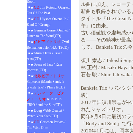
Room
ル曲に加え、レコーデ
CD
★
Jim Rotondi Quartet /
新曲も収録されている
Out Of The Past
タイトル『The Grea
CD
★
Ulysses Owens Jr. /
Kind Of Grunge
午」に由来。
★Germain Cornet Quintet /
古い価値観や虚無感か
Listen to The Wind(CD)
る——その精神が最高
仏ピアノトリオ
★
Cyril
して、Banksia Tr
Benhamou Trio / H.O.T.(CD)
★Murat Ozturk Trio /
Aina(CD)
須川 崇志 / Takashi Suga
★Scene of Jazz / Rain
林 正樹 / Masaki Hayashi
Portraits(CD)
石若 駿 / Shun Ishiwaka 
北欧ピアノトリオ
★
Supereon (Martin Sandvik
Banksia Trio / 
Gjerde Trio) / Phase I(CD)
デンマーク・ピア
★
駿)
ノ・トリオ
KOSMOS
2017年に須川崇志が
TRIO / and the Sun(CD)
れたジャズトリオ。
★Doug Webb Quartet /
同年8月8日に最初の
Watch Your Step(CD)
CD
★
Gretchen Parlato /
「Body and Soul」
The Wise Ones
2020年1月には、岡