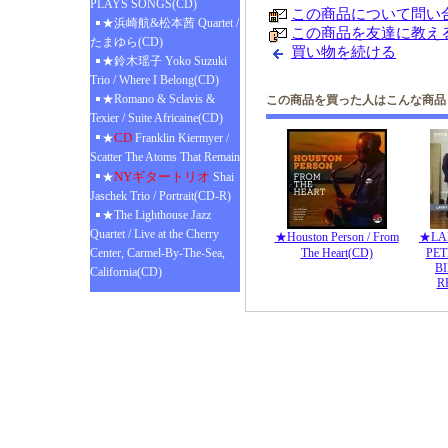
PLAYS SONGS(CD)
この商品について問い
★浜崎航&松本茜 Quartet /
この商品を友達に教え
たまゆら(CD)
買い物を続ける
★鈴木瑶子 Yoko Suzuki
Trio / Where I Belong(CD)
★Romano & Sclavis &
この商品を買った人はこんな商品
Texier / Suite Africaine(CD)
CD
★
Franklin Kiermyer /
Scatter The Atoms That Remain
NYギタートリオ
★
Shai
Jaschek Trio / Portrait(CD-R)
★The Lighthouse Jazz
Quartet / Live at the Cherry
★Houston Person / From
★LA
Center, Carmel-By-The-Sea,
The Heart(CD)
PET
BI
California(CD)
R