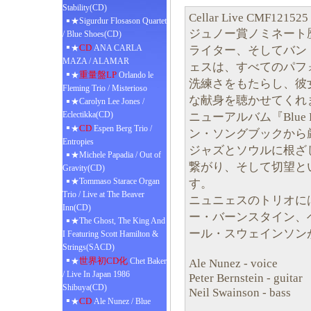
Stability(CD)
Cellar Live CMF121525
★Sigurdur Flosason Quartet
ジュノー賞ノミネート
/ Blue Shoes(CD)
CD
★
ANA CARLA
ライター、そしてバン
MAZA / ALAMAR
ェスは、すべてのパフ
重量盤LP
★
Orlando le
洗練さをもたらし、彼
Fleming Trio / Misterioso
な献身を聴かせてくれ
★Carolyn Lee Jones /
Eclectikka(CD)
ニューアルバム『Blue
CD
★
Espen Berg Trio /
ン・ソングブックから
Entropies
ジャズとソウルに根ざ
★Michele Papadia / Out of
繋がり、そして切望と
Gravity(CD)
★Tommaso Starace Organ
す。
Trio / Live at The Beaver
ニュニェスのトリオに
Inn(CD)
ー・バーンスタイン、
★The Ghost, The King And
ール・スウェインソン
I Featuring Scott Hamilton &
Strings(SACD)
世界初CD化
★
Chet Baker
Ale Nunez - voice
/ Live In Japan 1986
Peter Bernstein - guitar
Shibuya(CD)
Neil Swainson - bass
CD
★
Ale Nunez / Blue