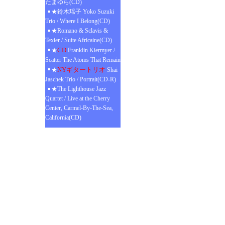
たまゆら(CD)
★鈴木瑶子 Yoko Suzuki
Trio / Where I Belong(CD)
★Romano & Sclavis &
Texier / Suite Africaine(CD)
CD
★
Franklin Kiermyer /
Scatter The Atoms That Remain
NYギタートリオ
★
Shai
Jaschek Trio / Portrait(CD-R)
★The Lighthouse Jazz
Quartet / Live at the Cherry
Center, Carmel-By-The-Sea,
California(CD)