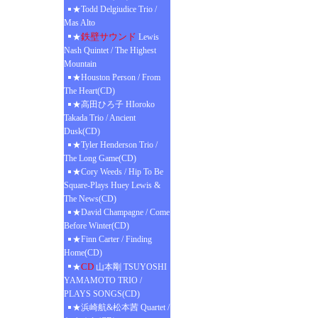
★Todd Delgiudice Trio /
Mas Alto
鉄壁サウンド
★
Lewis
Nash Quintet / The Highest
Mountain
★Houston Person / From
The Heart(CD)
★高田ひろ子 HIoroko
Takada Trio / Ancient
Dusk(CD)
★Tyler Henderson Trio /
The Long Game(CD)
★Cory Weeds / Hip To Be
Square-Plays Huey Lewis &
The News(CD)
★David Champagne / Come
Before Winter(CD)
★Finn Carter / Finding
Home(CD)
CD
★
山本剛 TSUYOSHI
YAMAMOTO TRIO /
PLAYS SONGS(CD)
★浜崎航&松本茜 Quartet /