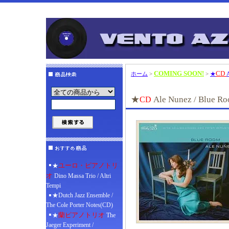
COMING SOON!
CD
ホーム
>
>
★
★
Ale Nunez / Blue R
CD
ユーロ・ピアノトリ
★
オ
Dino Massa Trio / Altri
Tempi
★Dutch Jazz Ensemble /
The Cole Porter Notes(CD)
蘭ピアノトリオ
★
The
Jaeger Experiment /