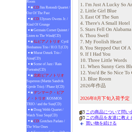
Room
1. I'm Just A Lucky So A
CD
★
Jim Rotondi Quartet /
2. Little Girl Blue
Out Of The Past
3. East Of The Sun
CD
★
Ulysses Owens Jr. /
4. There's A Small Hotel
Kind Of Grunge
5. Stars Fell On Alabama
★Germain Cornet Quintet /
6. Thou Swell
Listen to The Wind(CD)
7. My Foolish Heart
仏ピアノトリオ
★
Cyril
8. You Stepped Out Of 
Benhamou Trio / H.O.T.(CD)
★Murat Ozturk Trio /
9. If I Had You
Aina(CD)
10. Three Little Words
★Scene of Jazz / Rain
11. When Sunny Gets Bl
Portraits(CD)
12. You'd Be So Nice T
北欧ピアノトリオ
★
13. Blue Room
Supereon (Martin Sandvik
2026年作品
Gjerde Trio) / Phase I(CD)
デンマーク・ピア
★
2026年8月下旬入荷予
ノ・トリオ
KOSMOS
TRIO / and the Sun(CD)
★Doug Webb Quartet /
この商品について問い
Watch Your Step(CD)
この商品を友達に教え
CD
★
Gretchen Parlato /
買い物を続ける
The Wise Ones