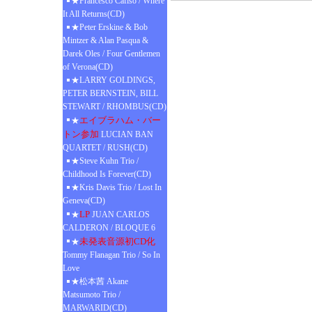
★Francesco Cafiso / Where
It All Returns(CD)
★Peter Erskine & Bob
Mintzer & Alan Pasqua &
Darek Oles / Four Gentlemen
of Verona(CD)
★LARRY GOLDINGS,
PETER BERNSTEIN, BILL
STEWART / RHOMBUS(CD)
エイブラハム・バー
★
トン参加
LUCIAN BAN
QUARTET / RUSH(CD)
★Steve Kuhn Trio /
Childhood Is Forever(CD)
★Kris Davis Trio / Lost In
Geneva(CD)
LP
★
JUAN CARLOS
CALDERON / BLOQUE 6
未発表音源初CD化
★
Tommy Flanagan Trio / So In
Love
★松本茜 Akane
Matsumoto Trio /
MARWARID(CD)