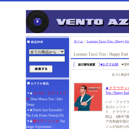
ホーム
>
Lorenzo Tucci Trio / Happy E
Lorenzo Tucci Trio / Happy End
■おすすめ順
■価
全 [1] 商
クラウディ
★
Trio / Happy En
ユーロ・ピアノトリ
★
オ
Dino Massa Trio / Altri
ハイ・ファイ
Tempi
るロレンツォ
★Dutch Jazz Ensemble /
ト、クラウデ
The Cole Porter Notes(CD)
回は、8曲中7
蘭ピアノトリオ
★
The
ア共和国中部
ジュが込められ
Jaeger Experiment /