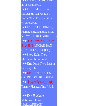
★Francesco Cafiso / Where
It All Returns(CD)
★Peter Erskine & Bob
Mintzer & Alan Pasqua &
Darek Oles / Four Gentlemen
of Verona(CD)
★LARRY GOLDINGS,
PETER BERNSTEIN, BILL
STEWART / RHOMBUS(CD)
エイブラハム・バー
★
トン参加
LUCIAN BAN
QUARTET / RUSH(CD)
★Steve Kuhn Trio /
Childhood Is Forever(CD)
★Kris Davis Trio / Lost In
Geneva(CD)
LP
★
JUAN CARLOS
CALDERON / BLOQUE 6
未発表音源初CD化
★
Tommy Flanagan Trio / So In
Love
★松本茜 Akane
Matsumoto Trio /
MARWARID(CD)