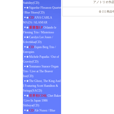
アノトリオ作
Stability(CD)
★Sigurdur Flosason Quartet
全 [1] 商
/ Blue Shoes(CD)
CD
★
ANA CARLA
MAZA / ALAMAR
重量盤LP
★
Orlando le
Fleming Trio / Misterioso
★Carolyn Lee Jones /
Eclectikka(CD)
CD
★
Espen Berg Trio /
Entropies
★Michele Papadia / Out of
Gravity(CD)
★Tommaso Starace Organ
Trio / Live at The Beaver
Inn(CD)
★The Ghost, The King And
I Featuring Scott Hamilton &
Strings(SACD)
世界初CD化
★
Chet Baker
/ Live In Japan 1986
Shibuya(CD)
CD
★
Ale Nunez / Blue