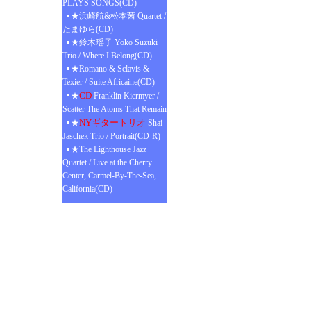
PLAYS SONGS(CD)
★浜崎航&松本茜 Quartet /
たまゆら(CD)
★鈴木瑶子 Yoko Suzuki
Trio / Where I Belong(CD)
★Romano & Sclavis &
Texier / Suite Africaine(CD)
CD
★
Franklin Kiermyer /
Scatter The Atoms That Remain
NYギタートリオ
★
Shai
Jaschek Trio / Portrait(CD-R)
★The Lighthouse Jazz
Quartet / Live at the Cherry
Center, Carmel-By-The-Sea,
California(CD)