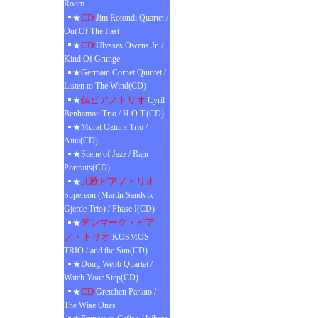
Room
CD
★
Jim Rotondi Quartet /
Out Of The Past
CD
★
Ulysses Owens Jr. /
Kind Of Grunge
★Germain Cornet Quintet /
Listen to The Wind(CD)
仏ピアノトリオ
★
Cyril
Benhamou Trio / H.O.T.(CD)
★Murat Ozturk Trio /
Aina(CD)
★Scene of Jazz / Rain
Portraits(CD)
北欧ピアノトリオ
★
Supereon (Martin Sandvik
Gjerde Trio) / Phase I(CD)
デンマーク・ピア
★
ノ・トリオ
KOSMOS
TRIO / and the Sun(CD)
★Doug Webb Quartet /
Watch Your Step(CD)
CD
★
Gretchen Parlato /
The Wise Ones