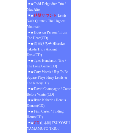
★Todd Delgiudice Trio /
Mas Alto
鉄壁サウンド
★
Lewis
Nash Quintet / The Highest
Mountain
★Houston Person / From
The Heart(CD)
★高田ひろ子 HIoroko
Takada Trio / Ancient
Dusk(CD)
★Tyler Henderson Trio /
The Long Game(CD)
★Cory Weeds / Hip To Be
Square-Plays Huey Lewis &
The News(CD)
★David Champagne / Come
Before Winter(CD)
★Ryan Keberle / Here is
Donato(CD)
★Finn Carter / Finding
Home(CD)
CD
★
山本剛 TSUYOSHI
YAMAMOTO TRIO /