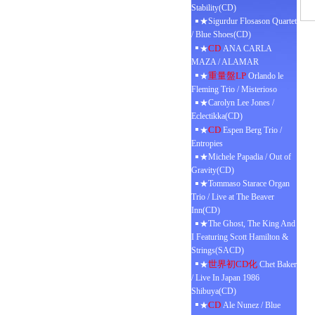
Stability(CD)
★Sigurdur Flosason Quartet
/ Blue Shoes(CD)
CD
★
ANA CARLA
MAZA / ALAMAR
重量盤LP
★
Orlando le
Fleming Trio / Misterioso
★Carolyn Lee Jones /
Eclectikka(CD)
CD
★
Espen Berg Trio /
Entropies
★Michele Papadia / Out of
Gravity(CD)
★Tommaso Starace Organ
Trio / Live at The Beaver
Inn(CD)
★The Ghost, The King And
I Featuring Scott Hamilton &
Strings(SACD)
世界初CD化
★
Chet Baker
/ Live In Japan 1986
Shibuya(CD)
CD
★
Ale Nunez / Blue