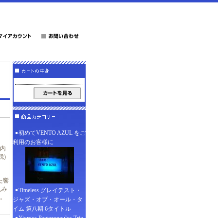
初めてVENTO AZUL をご
利用のお客様に
(内
税)
。
た響
丸み
Timeless グレイテスト・
。
ジャズ・オブ・オール・タ
イム 第八期 6タイトル