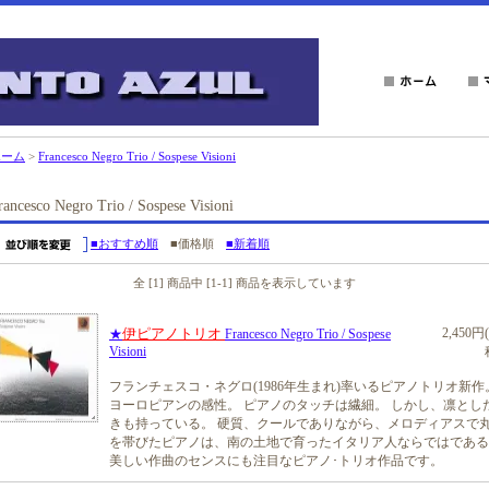
ホーム
>
Francesco Negro Trio / Sospese Visioni
rancesco Negro Trio / Sospese Visioni
■おすすめ順
■価格順
■新着順
全 [1] 商品中 [1-1] 商品を表示しています
伊ピアノトリオ
2,450円
★
Francesco Negro Trio / Sospese
Visioni
フランチェスコ・ネグロ(1986年生まれ)率いるピアノトリオ新作
ヨーロピアンの感性。 ピアノのタッチは繊細。 しかし、凛とし
きも持っている。 硬質、クールでありながら、メロディアスで
を帯びたピアノは、南の土地で育ったイタリア人ならではである
美しい作曲のセンスにも注目なピアノ･トリオ作品です。