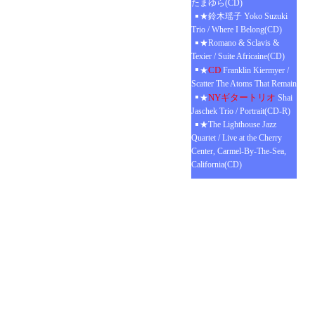
たまゆら(CD)
★鈴木瑶子 Yoko Suzuki
Trio / Where I Belong(CD)
★Romano & Sclavis &
Texier / Suite Africaine(CD)
CD
★
Franklin Kiermyer /
Scatter The Atoms That Remain
NYギタートリオ
★
Shai
Jaschek Trio / Portrait(CD-R)
★The Lighthouse Jazz
Quartet / Live at the Cherry
Center, Carmel-By-The-Sea,
California(CD)