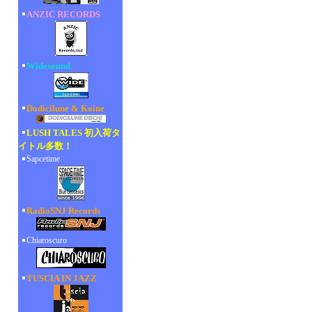
ANZIC RECORDS
Widesound
Dodicilune & Koine
LUSH TALES 初入荷タ
イトル多数！
Sapcetime
RadioSNJ Records
Chiaroscuro
TUSCIA IN JAZZ