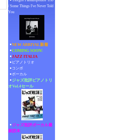
Yiorgos Pantazopoulos Trio
/ Some Things I've Never Told
You
NEW ARRIVAL新着
COMING SOON!
JAZZ ITALIA
ピアノトリオ
コンボ
ボーカル
ジャズ批評ピアノトリ
オVol.4セール
ジャズ批評ボーカル最
新読本