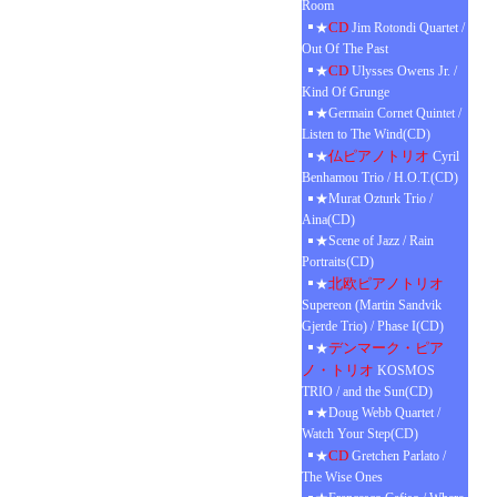
Room
CD
★
Jim Rotondi Quartet /
Out Of The Past
CD
★
Ulysses Owens Jr. /
Kind Of Grunge
★Germain Cornet Quintet /
Listen to The Wind(CD)
仏ピアノトリオ
★
Cyril
Benhamou Trio / H.O.T.(CD)
★Murat Ozturk Trio /
Aina(CD)
★Scene of Jazz / Rain
Portraits(CD)
北欧ピアノトリオ
★
Supereon (Martin Sandvik
Gjerde Trio) / Phase I(CD)
デンマーク・ピア
★
ノ・トリオ
KOSMOS
TRIO / and the Sun(CD)
★Doug Webb Quartet /
Watch Your Step(CD)
CD
★
Gretchen Parlato /
The Wise Ones