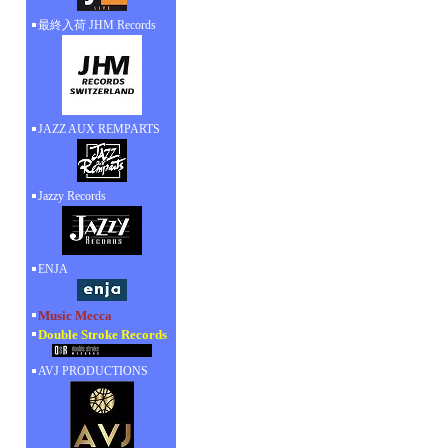
最終入荷 JHM Records
JAZZ AUX REMPARTS
Jazzy Records
ENJA
Music Mecca
Double Stroke Records
AVJ PRODUCTIONS