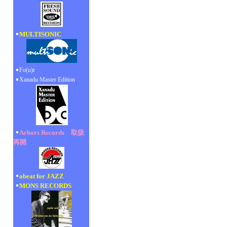
MULTISONIC
Fo(u)r
Xanadu Master Edition
Arbors Records 取扱
再開
abeat for JAZZ
MONS RECORDS