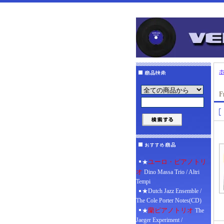
F
ユーロ・ピアノトリ
★
オ
Dino Massa Trio / Altri
Tempi
★Dutch Jazz Ensemble /
The Cole Porter Notes(CD)
蘭ピアノトリオ
★
The
Jaeger Experiment /