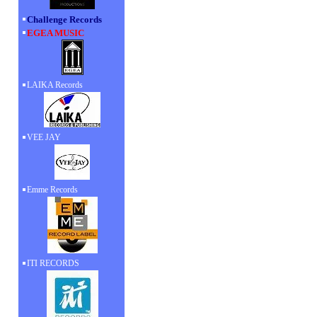
Challenge Records
EGEA MUSIC
LAIKA Records
VEE JAY
Emme Records
ITI RECORDS