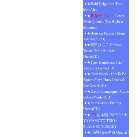
★Todd Delgiudice Trio /
Mas Alto
鉄壁サウンド
★
Lewis
Nash Quintet / The Highest
Mountain
★Houston Person / From
The Heart(CD)
★高田ひろ子 HIoroko
Takada Trio / Ancient
Dusk(CD)
★Tyler Henderson Trio /
The Long Game(CD)
★Cory Weeds / Hip To Be
Square-Plays Huey Lewis &
The News(CD)
★David Champagne / Come
Before Winter(CD)
★Finn Carter / Finding
Home(CD)
CD
★
山本剛 TSUYOSHI
YAMAMOTO TRIO /
PLAYS SONGS(CD)
★浜崎航&松本茜 Quartet /