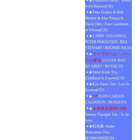
★Francesco Cafiso / Where
It All Returns(CD)
★Peter Erskine & Bob
Mintzer & Alan Pasqua &
Darek Oles / Four Gentlemen
of Verona(CD)
★LARRY GOLDINGS,
PETER BERNSTEIN, BILL
STEWART / RHOMBUS(CD)
エイブラハム・バー
★
トン参加
LUCIAN BAN
QUARTET / RUSH(CD)
★Steve Kuhn Trio /
Childhood Is Forever(CD)
★Kris Davis Trio / Lost In
Geneva(CD)
LP
★
JUAN CARLOS
CALDERON / BLOQUE 6
未発表音源初CD化
★
Tommy Flanagan Trio / So In
Love
★松本茜 Akane
Matsumoto Trio /
MARWARID(CD)