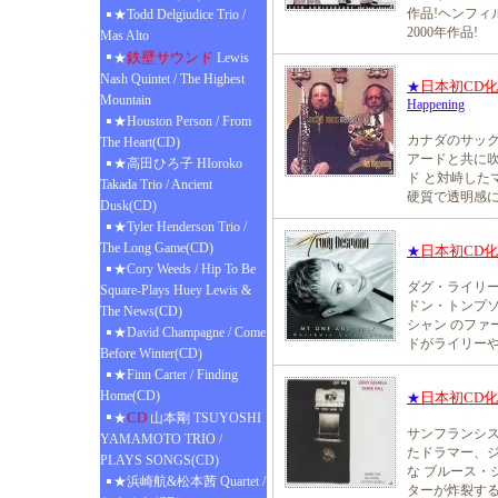
作品!ヘンフ
★Todd Delgiudice Trio /
2000年作品!
Mas Alto
鉄壁サウンド
★
Lewis
Nash Quintet / The Highest
日本初CD
★
Mountain
Happening
★Houston Person / From
カナダのサッ
The Heart(CD)
アードと共に
★高田ひろ子 HIoroko
ド と対峙した
Takada Trio / Ancient
硬質で透明感
Dusk(CD)
★Tyler Henderson Trio /
The Long Game(CD)
日本初CD
★
★Cory Weeds / Hip To Be
ダグ・ライリ
Square-Plays Huey Lewis &
ドン・トンプ
The News(CD)
シャン のファ
★David Champagne / Come
ドがライリー
Before Winter(CD)
★Finn Carter / Finding
Home(CD)
日本初CD
★
CD
★
山本剛 TSUYOSHI
サンフランシ
YAMAMOTO TRIO /
たドラマー、ジ
PLAYS SONGS(CD)
な ブルース・
★浜崎航&松本茜 Quartet /
ターが炸裂する