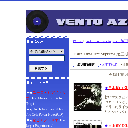
ホーム
>
Justin Time Jazz Supreme
Justin Time Jazz Supreme 
■おすすめ順
■価
全 [20] 商
日本初CD
★
ユーロ・ピアノトリ
★
甘いマスクと
オ
Dino Massa Trio / Altri
のアイコンとし
Tempi
で行ったライ
★Dutch Jazz Ensemble /
リオをバック
The Cole Porter Notes(CD)
蘭ピアノトリオ
★
The
日本初CD
Jaeger Experiment /
★