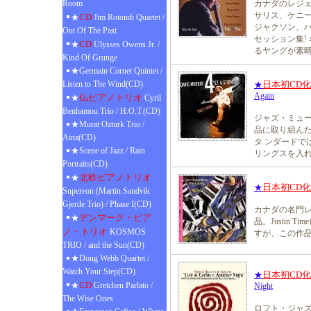
Room
カナダのレジ
サリス、ケニ
CD
★
Jim Rotondi Quartet /
ジャクソン、
Out Of The Past
セッション集!
CD
★
Ulysses Owens Jr. /
るヤングが素晴
Kind Of Grunge
★Germain Cornet Quintet /
Listen to The Wind(CD)
日本初CD
★
Again
仏ピアノトリオ
★
Cyril
Benhamou Trio / H.O.T.(CD)
ジャズ・ミュ
★Murat Ozturk Trio /
品に取り組ん
Aina(CD)
タ ンダードで
★Scene of Jazz / Rain
リングスを入
Portraits(CD)
北欧ピアノトリオ
★
日本初CD
★
Supereon (Martin Sandvik
Gjerde Trio) / Phase I(CD)
カナダの名門レーベ
デンマーク・ピア
★
品。Justin
ノ・トリオ
KOSMOS
すが、この作
TRIO / and the Sun(CD)
★Doug Webb Quartet /
Watch Your Step(CD)
日本初CD
★
CD
★
Gretchen Parlato /
Night
The Wise Ones
ロフト・ジャ