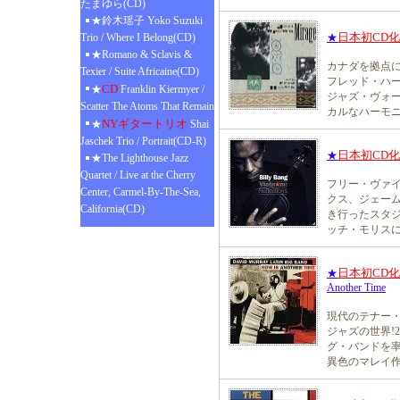
たまゆら(CD)
★鈴木瑶子 Yoko Suzuki
日本初CD
Trio / Where I Belong(CD)
★
★Romano & Sclavis &
カナダを拠点
Texier / Suite Africaine(CD)
フレッド・ハ
CD
★
Franklin Kiermyer /
ジャズ・ヴォ
Scatter The Atoms That Remain
カルなハーモニ
NYギタートリオ
★
Shai
Jaschek Trio / Portrait(CD-R)
日本初CD
★
★The Lighthouse Jazz
Quartet / Live at the Cherry
フリー・ヴァイ
Center, Carmel-By-The-Sea,
クス、ジェー
California(CD)
き行ったスタジ
ッチ・モリス
日本初CD
★
Another Time
現代のテナー
ジャズの世界!
グ・バンドを
異色のマレイ作