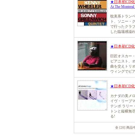
日本初CD
★
At The Montreal 
耽美系トラン
ト、ソニー・グ
で行ったクラ
した臨場感溢れ
日本初CD
★
巨匠オスカー
ピアニスト、オ
曲を交えトリオ
ウィングでピア
日本初CD
★
カナダの美メロ
イヴ・リーブ
テンポ ラリー
トンと縦横無
る!
全 [20] 商