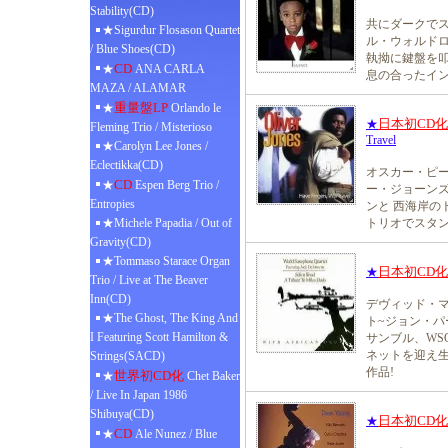
Stability(CD)
共にダークで
★Sigurdur Flosason Quartet
ル・ウォルドロ
/ Blue Shoes(CD)
執拗に鍵盤を
CD
★
ANA CARLA
息の合ったイン
MAZA / ALAMAR
重量盤LP
★
Orlando le
日本初CD
★
Fleming Trio / Misterioso
Travel
★Carolyn Lee Jones /
Eclectikka(CD)
オスカー・ピー
CD
★
Espen Berg Trio /
ー・ジョーン
Entropies
ンと 西海岸の
★Michele Papadia / Out of
トリオでスタ
Gravity(CD)
★Tommaso Starace Organ
日本初CD
★
Trio / Live at The Beaver
Inn(CD)
デヴィッド・マ
★The Ghost, The King And
ト~ジョン・パ
I Featuring Scott Hamilton &
サンブル、WS
ネットを迎え生
Strings(SACD)
作品!
世界初CD化
★
Chet Baker
/ Live In Japan 1986
Shibuya(CD)
日本初CD
★
CD
★
Ale Nunez / Blue