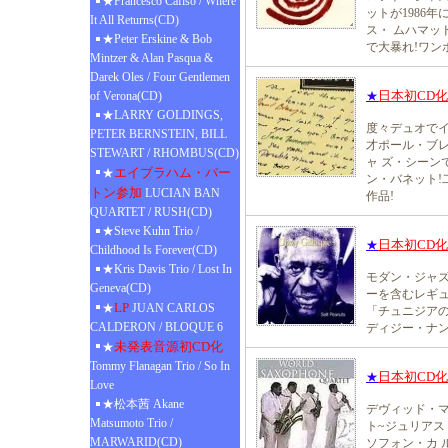
★Francesco Cafiso / Where
ットが1986年
It All Returns(CD)
ス・ ムハマッ
★Peter Erskine & Bob
で大暴れ!ワン
Mintzer & Alan Pasqua &
Darek Oles / Four Gentlemen
日本初CD
of Verona(CD)
★
★LARRY GOLDINGS,
度々デュオで
PETER BERNSTEIN, BILL
才ポール・ブ
STEWART / RHOMBUS(CD)
ャ ズ・シーン
エイブラハム・バー
★
ン・バネット
トン参加
LUCIAN BAN
作品!
QUARTET / RUSH(CD)
★Steve Kuhn Trio /
日本初CD
★
Childhood Is Forever(CD)
★Kris Davis Trio / Lost In
モダン・ジャズ
Geneva(CD)
ーを含むレギュ
LP
★
JUAN CARLOS
「チュニジア
CALDERON / BLOQUE 6
ディジー・ナン
未発表音源初CD化
★
Tommy Flanagan Trio / So In
日本初CD
★
Love
★松本茜 Akane
デヴィッド・マ
Matsumoto Trio /
ト~ジュリアス
MARWARID(CD)
ソフォン・カ 