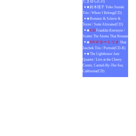
たまゆら(CD)
★鈴木瑶子 Yoko Suzuki
Trio / Where I Belong(CD)
★Romano & Sclavis &
Texier / Suite Africaine(CD)
CD
★
Franklin Kiermyer /
Scatter The Atoms That Remain
NYギタートリオ
★
Shai
Jaschek Trio / Portrait(CD-R)
★The Lighthouse Jazz
Quartet / Live at the Cherry
Center, Carmel-By-The-Sea,
California(CD)