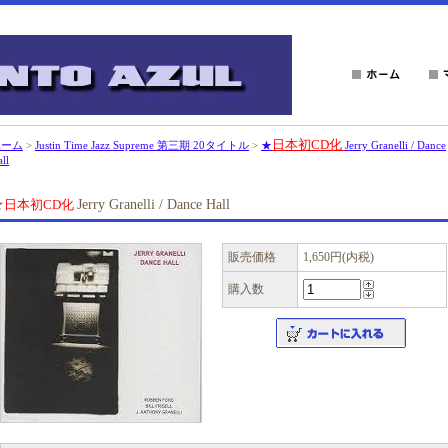
日本初CD化
ホーム
>
Justin Time Jazz Supreme 第三期 20タイトル
>
★
Jerry Granelli / Dance
ll
★
日本初CD化
Jerry Granelli / Dance Hall
販売価格
1,650円(内税)
購入数