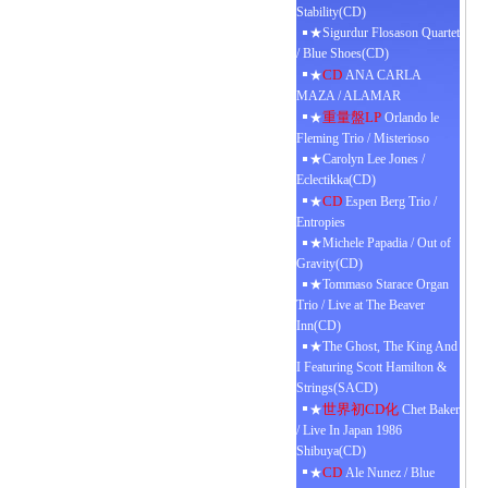
Stability(CD)
★Sigurdur Flosason Quartet
/ Blue Shoes(CD)
CD
★
ANA CARLA
MAZA / ALAMAR
重量盤LP
★
Orlando le
Fleming Trio / Misterioso
★Carolyn Lee Jones /
Eclectikka(CD)
CD
★
Espen Berg Trio /
Entropies
★Michele Papadia / Out of
Gravity(CD)
★Tommaso Starace Organ
Trio / Live at The Beaver
Inn(CD)
★The Ghost, The King And
I Featuring Scott Hamilton &
Strings(SACD)
世界初CD化
★
Chet Baker
/ Live In Japan 1986
Shibuya(CD)
CD
★
Ale Nunez / Blue