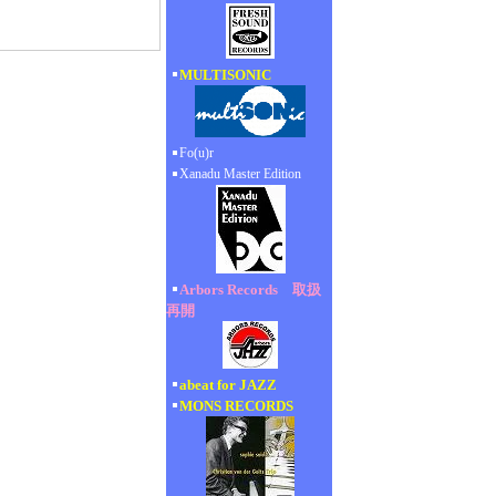
MULTISONIC
Fo(u)r
Xanadu Master Edition
Arbors Records 取扱
再開
abeat for JAZZ
MONS RECORDS