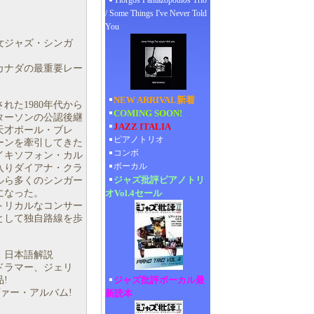
Yiorgos Pantazopoulos Trio
/ Some Things I've Never Told
You
女ジャズ・シンガ
カナダの最重要レー
NEW ARRIVAL新着
れた1980年代から
COMING SOON!
ターソンの公認後継
JAZZ ITALIA
天才ポール・ブレ
ピアノトリオ
ーンを牽引してきた
コンボ
イキソフォン・カル
ボーカル
入りダイアナ・クラ
ジャズ批評ピアノトリ
ルら多くのシンガー
になった。
オVol.4セール
トリカルなコンサー
として独自路線を歩
ター、日本語解説
ドラマー、ジェリ
!
ジャズ批評ボーカル最
ァー・アルバム!
新読本