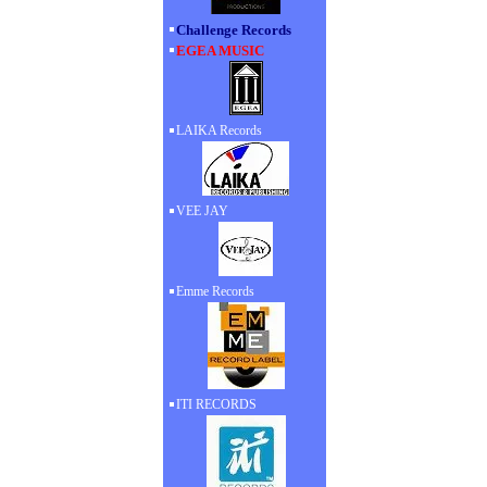
Challenge Records
EGEA MUSIC
LAIKA Records
VEE JAY
Emme Records
ITI RECORDS