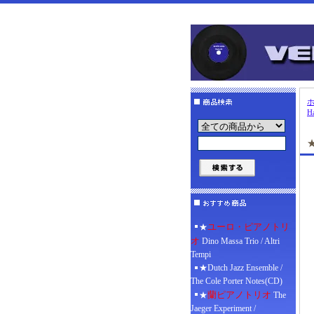
Ha
ユーロ・ピアノトリ
★
オ
Dino Massa Trio / Altri
Tempi
★Dutch Jazz Ensemble /
The Cole Porter Notes(CD)
蘭ピアノトリオ
★
The
Jaeger Experiment /