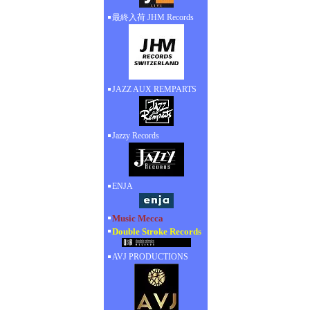
最終入荷 JHM Records
JAZZ AUX REMPARTS
Jazzy Records
ENJA
Music Mecca
Double Stroke Records
AVJ PRODUCTIONS