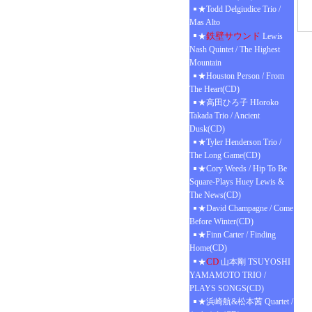
★Todd Delgiudice Trio /
Mas Alto
鉄壁サウンド
★
Lewis
Nash Quintet / The Highest
Mountain
★Houston Person / From
The Heart(CD)
★高田ひろ子 HIoroko
Takada Trio / Ancient
Dusk(CD)
★Tyler Henderson Trio /
The Long Game(CD)
★Cory Weeds / Hip To Be
Square-Plays Huey Lewis &
The News(CD)
★David Champagne / Come
Before Winter(CD)
★Finn Carter / Finding
Home(CD)
CD
★
山本剛 TSUYOSHI
YAMAMOTO TRIO /
PLAYS SONGS(CD)
★浜崎航&松本茜 Quartet /