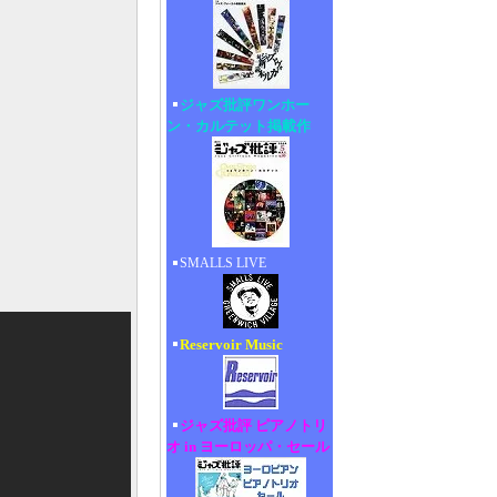
ジャズ批評ワンホー
ン・カルテット掲載作
SMALLS LIVE
Reservoir Music
ジャズ批評 ピアノトリ
オ in ヨーロッパ・セール