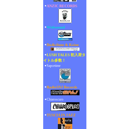
ANZIC RECORDS
Widesound
Dodicilune & Koine
LUSH TALES 初入荷タ
イトル多数！
Sapcetime
RadioSNJ Records
Chiaroscuro
TUSCIA IN JAZZ