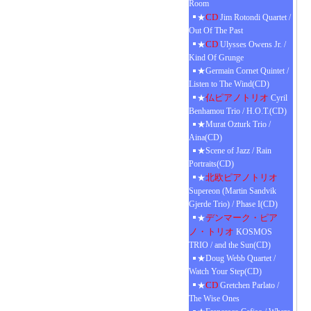
Room
CD
★
Jim Rotondi Quartet /
Out Of The Past
CD
★
Ulysses Owens Jr. /
Kind Of Grunge
★Germain Cornet Quintet /
Listen to The Wind(CD)
仏ピアノトリオ
★
Cyril
Benhamou Trio / H.O.T.(CD)
★Murat Ozturk Trio /
Aina(CD)
★Scene of Jazz / Rain
Portraits(CD)
北欧ピアノトリオ
★
Supereon (Martin Sandvik
Gjerde Trio) / Phase I(CD)
デンマーク・ピア
★
ノ・トリオ
KOSMOS
TRIO / and the Sun(CD)
★Doug Webb Quartet /
Watch Your Step(CD)
CD
★
Gretchen Parlato /
The Wise Ones