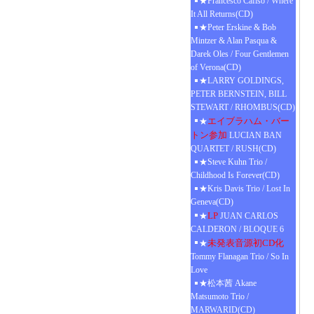
★Francesco Cafiso / Where
It All Returns(CD)
★Peter Erskine & Bob
Mintzer & Alan Pasqua &
Darek Oles / Four Gentlemen
of Verona(CD)
★LARRY GOLDINGS,
PETER BERNSTEIN, BILL
STEWART / RHOMBUS(CD)
エイブラハム・バー
★
トン参加
LUCIAN BAN
QUARTET / RUSH(CD)
★Steve Kuhn Trio /
Childhood Is Forever(CD)
★Kris Davis Trio / Lost In
Geneva(CD)
LP
★
JUAN CARLOS
CALDERON / BLOQUE 6
未発表音源初CD化
★
Tommy Flanagan Trio / So In
Love
★松本茜 Akane
Matsumoto Trio /
MARWARID(CD)