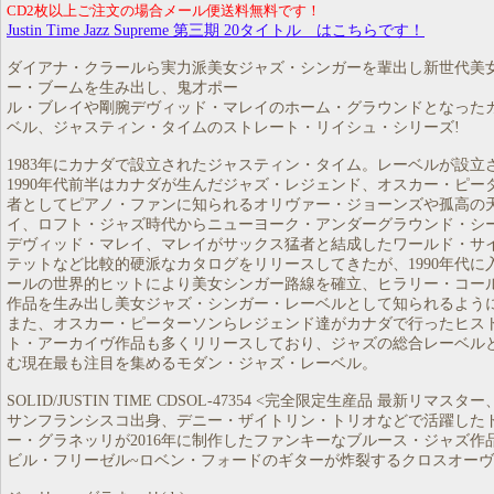
CD2枚以上ご注文の場合メール便送料無料です！
Justin Time Jazz Supreme 第三期 20タイトル はこちらです！
ダイアナ・クラールら実力派美女ジャズ・シンガーを輩出し新世代美
ー・ブームを生み出し、鬼才ポー
ル・ブレイや剛腕デヴィッド・マレイのホーム・グラウンドとなった
ベル、ジャスティン・タイムのストレート・リイシュ・シリーズ!
1983年にカナダで設立されたジャスティン・タイム。レーベルが設立さ
1990年代前半はカナダが生んだジャズ・レジェンド、オスカー・ピー
者としてピアノ・ファンに知られるオリヴァー・ジョーンズや孤高の
イ、ロフト・ジャズ時代からニューヨーク・アンダーグラウンド・シ
デヴィッド・マレイ、マレイがサックス猛者と結成したワールド・サ
テットなど比較的硬派なカタログをリリースしてきたが、1990年代に
ールの世界的ヒットにより美女シンガー路線を確立、ヒラリー・コー
作品を生み出し美女ジャズ・シンガー・レーベルとして知られるよう
また、オスカー・ピーターソンらレジェンド達がカナダで行ったヒス
ト・アーカイヴ作品も多くリリースしており、ジャズの総合レーベル
む現在最も注目を集めるモダン・ジャズ・レーベル。
SOLID/JUSTIN TIME CDSOL-47354 <完全限定生産品 最新リマス
サンフランシスコ出身、デニー・ザイトリン・トリオなどで活躍した
ー・グラネッリが2016年に制作したファンキーなブルース・ジャズ作品
ビル・フリーゼル~ロベン・フォードのギターが炸裂するクロスオーヴ