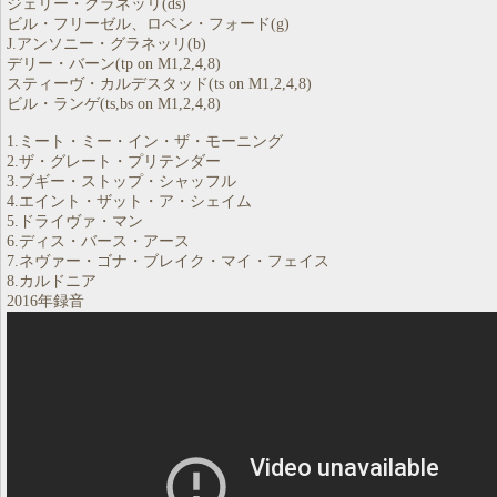
ジェリー・グラネッリ(ds)
ビル・フリーゼル、ロベン・フォード(g)
J.アンソニー・グラネッリ(b)
デリー・バーン(tp on M1,2,4,8)
スティーヴ・カルデスタッド(ts on M1,2,4,8)
ビル・ランゲ(ts,bs on M1,2,4,8)
1.ミート・ミー・イン・ザ・モーニング
2.ザ・グレート・プリテンダー
3.ブギー・ストップ・シャッフル
4.エイント・ザット・ア・シェイム
5.ドライヴァ・マン
6.ディス・バース・アース
7.ネヴァー・ゴナ・ブレイク・マイ・フェイス
8.カルドニア
2016年録音