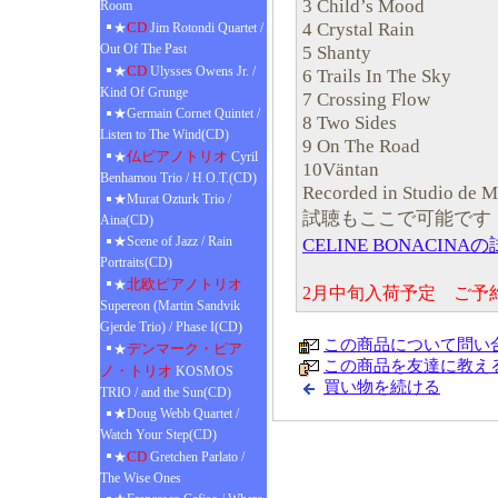
3 Child’s Mood
Room
4 Crystal Rain
CD
★
Jim Rotondi Quartet /
Out Of The Past
5 Shanty
CD
★
Ulysses Owens Jr. /
6 Trails In The Sky
Kind Of Grunge
7 Crossing Flow
★Germain Cornet Quintet /
8 Two Sides
Listen to The Wind(CD)
9 On The Road
仏ピアノトリオ
★
Cyril
10Väntan
Benhamou Trio / H.O.T.(CD)
Recorded in Studio de M
★Murat Ozturk Trio /
試聴もここで可能です
Aina(CD)
★Scene of Jazz / Rain
CELINE BONACINA
Portraits(CD)
北欧ピアノトリオ
★
2月中旬入荷予定 ご予
Supereon (Martin Sandvik
Gjerde Trio) / Phase I(CD)
この商品について問い
デンマーク・ピア
★
この商品を友達に教え
ノ・トリオ
KOSMOS
買い物を続ける
TRIO / and the Sun(CD)
★Doug Webb Quartet /
Watch Your Step(CD)
CD
★
Gretchen Parlato /
The Wise Ones