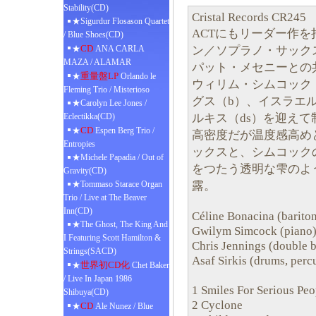
Stability(CD)
Cristal Records CR245
★Sigurdur Flosason Quartet
ACTにもリーダー作
/ Blue Shoes(CD)
CD
ン／ソプラノ・サック
★
ANA CARLA
MAZA / ALAMAR
パット・メセニーとの
重量盤LP
★
Orlando le
ウィリム・シムコック
Fleming Trio / Misterioso
グス（b）、イスラエ
★Carolyn Lee Jones /
ルキス（ds）を迎え
Eclectikka(CD)
CD
★
Espen Berg Trio /
高密度だが温度感高め
Entropies
ックスと、シムコック
★Michele Papadia / Out of
をつたう透明な雫のよ
Gravity(CD)
露。
★Tommaso Starace Organ
Trio / Live at The Beaver
Inn(CD)
Céline Bonacina (bariton
★The Ghost, The King And
Gwilym Simcock (piano
I Featuring Scott Hamilton &
Chris Jennings (double b
Strings(SACD)
Asaf Sirkis (drums, perc
世界初CD化
★
Chet Baker
/ Live In Japan 1986
1 Smiles For Serious Peo
Shibuya(CD)
2 Cyclone
CD
★
Ale Nunez / Blue