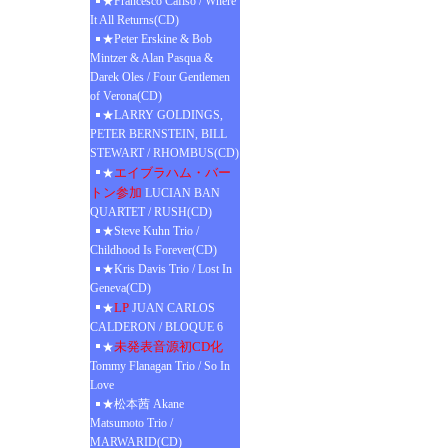
★Francesco Cafiso / Where
It All Returns(CD)
★Peter Erskine & Bob
Mintzer & Alan Pasqua &
Darek Oles / Four Gentlemen
of Verona(CD)
★LARRY GOLDINGS,
PETER BERNSTEIN, BILL
STEWART / RHOMBUS(CD)
エイブラハム・バー
★
トン参加
LUCIAN BAN
QUARTET / RUSH(CD)
★Steve Kuhn Trio /
Childhood Is Forever(CD)
★Kris Davis Trio / Lost In
Geneva(CD)
LP
★
JUAN CARLOS
CALDERON / BLOQUE 6
未発表音源初CD化
★
Tommy Flanagan Trio / So In
Love
★松本茜 Akane
Matsumoto Trio /
MARWARID(CD)