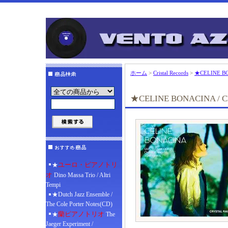
ホーム
>
Cristal Records
>
★CELINE BO
★CELINE BONACINA / C
ユーロ・ピアノトリ
★
オ
Dino Massa Trio / Altri
Tempi
★Dutch Jazz Ensemble /
The Cole Porter Notes(CD)
蘭ピアノトリオ
★
The
Jaeger Experiment /