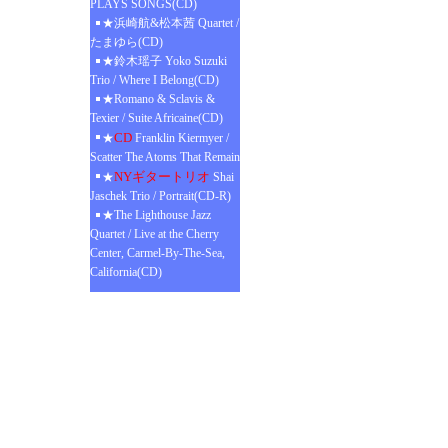
PLAYS SONGS(CD)
★浜崎航&松本茜 Quartet /
たまゆら(CD)
★鈴木瑶子 Yoko Suzuki
Trio / Where I Belong(CD)
★Romano & Sclavis &
Texier / Suite Africaine(CD)
CD
★
Franklin Kiermyer /
Scatter The Atoms That Remain
NYギタートリオ
★
Shai
Jaschek Trio / Portrait(CD-R)
★The Lighthouse Jazz
Quartet / Live at the Cherry
Center, Carmel-By-The-Sea,
California(CD)