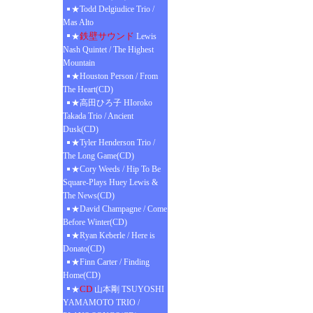
★Todd Delgiudice Trio /
Mas Alto
鉄壁サウンド
★
Lewis
Nash Quintet / The Highest
Mountain
★Houston Person / From
The Heart(CD)
★高田ひろ子 HIoroko
Takada Trio / Ancient
Dusk(CD)
★Tyler Henderson Trio /
The Long Game(CD)
★Cory Weeds / Hip To Be
Square-Plays Huey Lewis &
The News(CD)
★David Champagne / Come
Before Winter(CD)
★Ryan Keberle / Here is
Donato(CD)
★Finn Carter / Finding
Home(CD)
CD
★
山本剛 TSUYOSHI
YAMAMOTO TRIO /