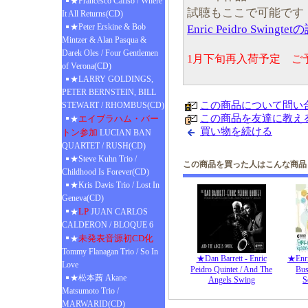
★Francesco Cafiso / Where
試聴もここで可能です
It All Returns(CD)
★Peter Erskine & Bob
Enric Peidro Swingte
Mintzer & Alan Pasqua &
Darek Oles / Four Gentlemen
1月下旬再入荷予定 ご
of Verona(CD)
★LARRY GOLDINGS,
PETER BERNSTEIN, BILL
この商品について問い
STEWART / RHOMBUS(CD)
この商品を友達に教え
エイブラハム・バー
★
買い物を続ける
トン参加
LUCIAN BAN
QUARTET / RUSH(CD)
★Steve Kuhn Trio /
この商品を買った人はこんな商品
Childhood Is Forever(CD)
★Kris Davis Trio / Lost In
Geneva(CD)
LP
★
JUAN CARLOS
CALDERON / BLOQUE 6
未発表音源初CD化
★
Tommy Flanagan Trio / So In
★Dan Barrett - Enric
★Enri
Love
Peidro Quintet / And The
Bus
★松本茜 Akane
Angels Swing
S
Matsumoto Trio /
MARWARID(CD)