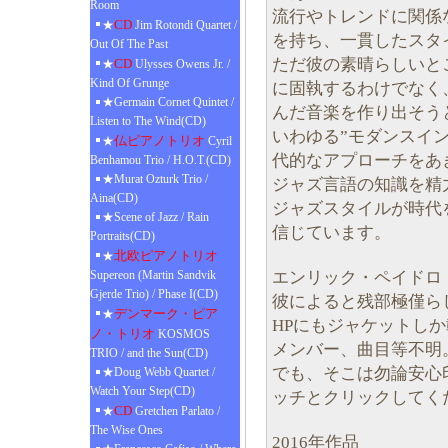
Room
流行やトレンドに関係
CD
★
Jim Rotondi Quartet /
を持ち、一貫したスタ
Out Of The Past
ただ彼の素晴らしいと
CD
★
Ulysses Owens Jr. /
Kind Of Grunge
に固執するわけでなく
★Germain Cornet Quintet /
んだ音楽を作り出そう
Listen to The Wind(CD)
いわゆる”モダンスイ
仏ピアノトリオ
★
Cyril
代的なアプローチをあ
Benhamou Trio / H.O.T.(CD)
★Murat Ozturk Trio /
ジャズ言語の知識を精
Aina(CD)
ジャズスタイルが時代
★Scene of Jazz / Rain
信じています。
Portraits(CD)
北欧ピアノトリオ
★
エンリック・ペイドロ・
Supereon (Martin Sandvik
Gjerde Trio) / Phase I(CD)
彼によると残部極僅ら
デンマーク・ピア
★
HPにもジャケットし
ノ・トリオ
KOSMOS
メンバー、曲目等不明
TRIO / and the Sun(CD)
でも、そこは勿論安心
★Doug Webb Quartet /
Watch Your Step(CD)
ッチとクリックしてく
CD
★
Gretchen Parlato /
The Wise Ones
2016年作品