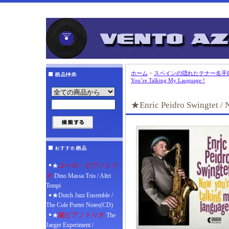
ホーム
>
スペインの隠れたテナー名手Enri
You’re Talking My Lauguage !
★Enric Peidro Swingtet /
ユーロ・ピアノトリ
★
オ
Dino Massa Trio / Altri
Tempi
★Dutch Jazz Ensemble /
The Cole Porter Notes(CD)
蘭ピアノトリオ
★
The
Jaeger Experiment /