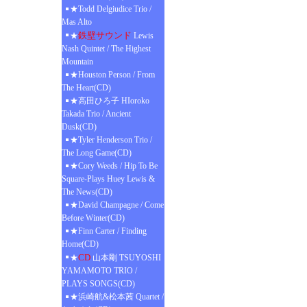
★Todd Delgiudice Trio /
Mas Alto
鉄壁サウンド
★
Lewis
Nash Quintet / The Highest
Mountain
★Houston Person / From
The Heart(CD)
★高田ひろ子 HIoroko
Takada Trio / Ancient
Dusk(CD)
★Tyler Henderson Trio /
The Long Game(CD)
★Cory Weeds / Hip To Be
Square-Plays Huey Lewis &
The News(CD)
★David Champagne / Come
Before Winter(CD)
★Finn Carter / Finding
Home(CD)
CD
★
山本剛 TSUYOSHI
YAMAMOTO TRIO /
PLAYS SONGS(CD)
★浜崎航&松本茜 Quartet /