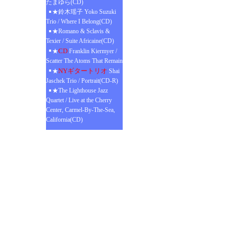
たまゆら(CD)
★鈴木瑶子 Yoko Suzuki
Trio / Where I Belong(CD)
★Romano & Sclavis &
Texier / Suite Africaine(CD)
CD
★
Franklin Kiermyer /
Scatter The Atoms That Remain
NYギタートリオ
★
Shai
Jaschek Trio / Portrait(CD-R)
★The Lighthouse Jazz
Quartet / Live at the Cherry
Center, Carmel-By-The-Sea,
California(CD)