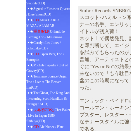
Stability(CD)
★Sigurdur Flosason Quartet
Snibor Records SNBR01
/ Blue Shoes(CD)
スコット･ハミルトン
CD
★
ANA CARLA
ナーの名手、エンリッ
MAZA / ALAMAR
イトルが初入荷！
重量盤LP
★
Orlando le
Fleming Trio / Misterioso
ネット上で偶然発見、
★Carolyn Lee Jones /
と即判断して、エイジ
Eclectikka(CD)
を試みてもらったのが
CD
★
Espen Berg Trio /
普通、アーティストと
Entropies
★Michele Papadia / Out of
ぐに”Yes or No
Gravity(CD)
来ないので「もう駄目
★Tommaso Starace Organ
盆のこの時期になって
Trio / Live at The Beaver
った。
Inn(CD)
★The Ghost, The King And
I Featuring Scott Hamilton &
エンリック・ペイドロ
Strings(SACD)
コールマン・ホーキン
世界初CD化
★
Chet Baker
ブスター、レスター・
/ Live In Japan 1986
なテナースタイルに強
Shibuya(CD)
CD
★
Ale Nunez / Blue
である。