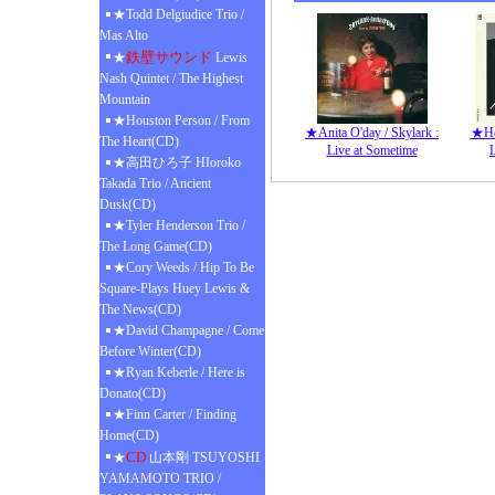
★Todd Delgiudice Trio /
Mas Alto
鉄壁サウンド
★
Lewis
Nash Quintet / The Highest
Mountain
★Houston Person / From
★Anita O'day / Skylark :
★Hel
The Heart(CD)
Live at Sometime
★高田ひろ子 HIoroko
Takada Trio / Ancient
Dusk(CD)
★Tyler Henderson Trio /
The Long Game(CD)
★Cory Weeds / Hip To Be
Square-Plays Huey Lewis &
The News(CD)
★David Champagne / Come
Before Winter(CD)
★Ryan Keberle / Here is
Donato(CD)
★Finn Carter / Finding
Home(CD)
CD
★
山本剛 TSUYOSHI
YAMAMOTO TRIO /