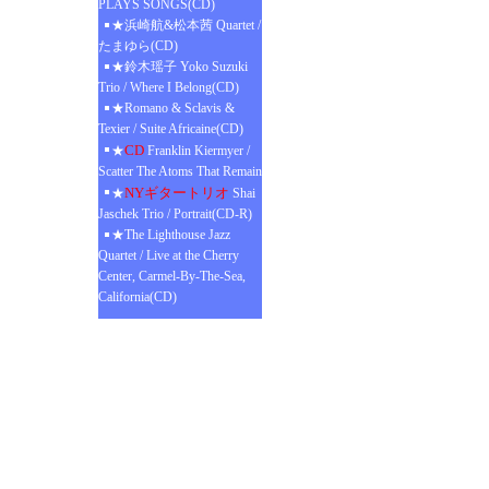
PLAYS SONGS(CD)
★浜崎航&松本茜 Quartet /
たまゆら(CD)
★鈴木瑶子 Yoko Suzuki
Trio / Where I Belong(CD)
★Romano & Sclavis &
Texier / Suite Africaine(CD)
CD
★
Franklin Kiermyer /
Scatter The Atoms That Remain
NYギタートリオ
★
Shai
Jaschek Trio / Portrait(CD-R)
★The Lighthouse Jazz
Quartet / Live at the Cherry
Center, Carmel-By-The-Sea,
California(CD)