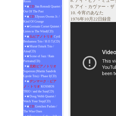
8. アイ・ヒア・ミュ
Room
9. アイ・カヴァー・
CD
★
Jim Rotondi Quartet /
Out Of The Past
10. 今宵のあなた
CD
★
Ulysses Owens Jr. /
1976年10月22日録音
Kind Of Grunge
★Germain Cornet Quintet /
Listen to The Wind(CD)
仏ピアノトリオ
★
Cyril
Benhamou Trio / H.O.T.(CD)
★Murat Ozturk Trio /
Aina(CD)
★Scene of Jazz / Rain
Portraits(CD)
北欧ピアノトリオ
★
Supereon (Martin Sandvik
Gjerde Trio) / Phase I(CD)
デンマーク・ピア
★
ノ・トリオ
KOSMOS
TRIO / and the Sun(CD)
★Doug Webb Quartet /
Watch Your Step(CD)
CD
★
Gretchen Parlato /
The Wise Ones