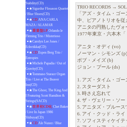
Stability(CD)
TRIO RECORDS → SOL
★Sigurdur Flosason Quartet
「アズ・タイム・ゴー
/ Blue Shoes(CD)
CD
中、ピアノトリオを従
★
ANA CARLA
MAZA / ALAMAR
アニタの円熟したヴォ
重量盤LP
★
Orlando le
1977年東京・六本木
Fleming Trio / Misterioso
★Carolyn Lee Jones /
アニタ・オディ (vo)
Eclectikka(CD)
CD
★
Espen Berg Trio /
ノーマン・シモンズ (p
Entropies
ボブ・メイズ (b)
★Michele Papadia / Out of
ジョン・プール (ds)
Gravity(CD)
★Tommaso Starace Organ
1. アズ・タイム・ゴ
Trio / Live at The Beaver
Inn(CD)
2. スターダスト
★The Ghost, The King And
3. 時さえ忘れて
I Featuring Scott Hamilton &
4. ザ・ヴェリー・ソ
Strings(SACD)
5. アニタズ・ブルース'
世界初CD化
★
Chet Baker
/ Live In Japan 1986
6. アイ・クッド・ラ
Shibuya(CD)
7. ソフィスティケイ
CD
★
Ale Nunez / Blue