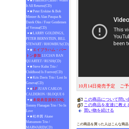
★Francesco Cafiso / Where
It All Returns(CD)
★Peter Erskine & Bob
Mintzer & Alan Pasqua &
Darek Oles / Four Gentlemen
of Verona(CD)
★LARRY GOLDINGS,
PETER BERNSTEIN, BILL
STEWART / RHOMBUS(CD)
エイブラハム・バー
★
トン参加
LUCIAN BAN
QUARTET / RUSH(CD)
★Steve Kuhn Trio /
Childhood Is Forever(CD)
★Kris Davis Trio / Lost In
Geneva(CD)
10月14日発売予定 ご
LP
★
JUAN CARLOS
CALDERON / BLOQUE 6
この商品について問い
未発表音源初CD化
★
この商品を友達に教え
Tommy Flanagan Trio / So In
買い物を続ける
Love
★松本茜 Akane
Matsumoto Trio /
この商品を買った人はこんな商品
MARWARID(CD)