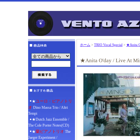
ホーム
>
TRIO Vocal Special
>
★Anita O
★Anita O'day / Live At M
ユーロ・ピアノトリ
★
オ
Dino Massa Trio / Altri
Tempi
★Dutch Jazz Ensemble /
The Cole Porter Notes(CD)
蘭ピアノトリオ
★
The
Jaeger Experiment /