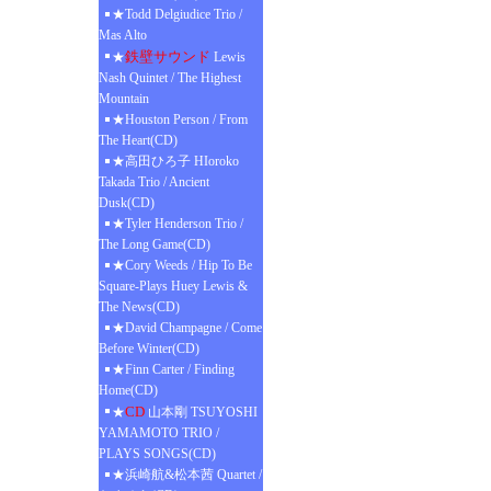
★Todd Delgiudice Trio /
Mas Alto
鉄壁サウンド
★
Lewis
Nash Quintet / The Highest
Mountain
★Houston Person / From
The Heart(CD)
★高田ひろ子 HIoroko
Takada Trio / Ancient
Dusk(CD)
★Tyler Henderson Trio /
The Long Game(CD)
★Cory Weeds / Hip To Be
Square-Plays Huey Lewis &
The News(CD)
★David Champagne / Come
Before Winter(CD)
★Finn Carter / Finding
Home(CD)
CD
★
山本剛 TSUYOSHI
YAMAMOTO TRIO /
PLAYS SONGS(CD)
★浜崎航&松本茜 Quartet /