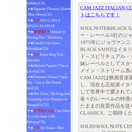
Stability(CD)
CAM JAZZ ITALIA
★Sigurdur Flosason Quartet
トはこちらです！
/ Blue Shoes(CD)
CD
★
ANA CARLA
MAZA / ALAMAR
SOUL NOTE&BLACK
重量盤LP
★
Orlando le
ー・レーベル3社のジ
Fleming Trio / Misterioso
1975年にジョヴァン
★Carolyn Lee Jones /
BLACK SAINTは
Eclectikka(CD)
CD
★
Espen Berg Trio /
ド～スピリチュアル・
Entropies
妹レーベルとしてスタート
★Michele Papadia / Out of
メイン・ストリーム系
Gravity(CD)
CAM JAZZは映画
★Tommaso Starace Organ
Trio / Live at The Beaver
し、現在も正統派イタ
Inn(CD)
して世界中で愛されて
★The Ghost, The King And
各々のレーベルの特徴
I Featuring Scott Hamilton &
Strings(SACD)
たままの良質作品を送り出すC
世界初CD化
★
Chet Baker
CLASSICS、ご期待く
/ Live In Japan 1986
Shibuya(CD)
SOLID/SOUL NOTE
CD
★
Ale Nunez / Blue