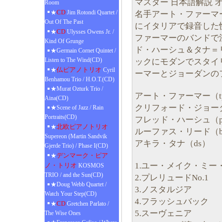
マスター 日本語解説 
Room
CD
★
Jim Rotondi Quartet /
名手アート・ファーマー
Out Of The Past
にイタリアで録音した
CD
★
Ulysses Owens Jr. /
ファーマーのバンドで
Kind Of Grunge
ド・ハーシュ＆タナ＝
★Germain Cornet Quintet /
Listen to The Wind(CD)
ックにモダンでスタイ
仏ピアノトリオ
★
Cyril
ーマーとジョーダンの
Benhamou Trio / H.O.T.(CD)
★Murat Ozturk Trio /
アート・ファーマー（tp,
Aina(CD)
クリフォード・ジョーダ
★Scene of Jazz / Rain
Portraits(CD)
フレッド・ハーシュ（
北欧ピアノトリオ
★
ルーファス・リード（
Supereon (Martin Sandvik
アキラ・タナ（ds）
Gjerde Trio) / Phase I(CD)
デンマーク・ピア
★
1.ユー・メイク・ミー
ノ・トリオ
KOSMOS
TRIO / and the Sun(CD)
2.プレリュードNo.1
★Doug Webb Quartet /
3.ノスタルジア
Watch Your Step(CD)
4.フラッシュバック
CD
★
Gretchen Parlato /
5.スーヴェニア
The Wise Ones