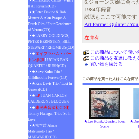
★Francesco Cafiso / Where
6.ジョーンズ嬢に会っ
It All Returns(CD)
1984年録音
★Peter Erskine & Bob
試聴もここで可能です
Mintzer & Alan Pasqua &
Art Farmer Quintet / 
Darek Oles / Four Gentlemen
of Verona(CD)
★LARRY GOLDINGS,
在庫有
PETER BERNSTEIN, BILL
STEWART / RHOMBUS(CD)
この商品について問い
エイブラハム・バー
★
この商品を友達に教え
トン参加
LUCIAN BAN
買い物を続ける
QUARTET / RUSH(CD)
★Steve Kuhn Trio /
Childhood Is Forever(CD)
この商品を買った人はこんな商品
★Kris Davis Trio / Lost In
Geneva(CD)
LP
★
JUAN CARLOS
CALDERON / BLOQUE 6
未発表音源初CD化
★
Tommy Flanagan Trio / So In
Love
★Lee Konitz Quartet / Ideal
★Davi
★松本茜 Akane
Scene
Matsumoto Trio /
MARWARID(CD)