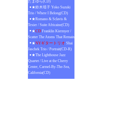
たまゆら(CD)
★鈴木瑶子 Yoko Suzuki
Trio / Where I Belong(CD)
★Romano & Sclavis &
Texier / Suite Africaine(CD)
CD
★
Franklin Kiermyer /
Scatter The Atoms That Remain
NYギタートリオ
★
Shai
Jaschek Trio / Portrait(CD-R)
★The Lighthouse Jazz
Quartet / Live at the Cherry
Center, Carmel-By-The-Sea,
California(CD)