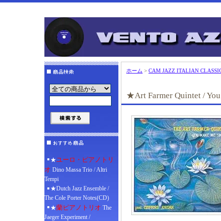
ホーム
>
CAM JAZZ ITALIAN CLASSI
★Art Farmer Quintet / Yo
ユーロ・ピアノトリ
★
オ
Dino Massa Trio / Altri
Tempi
★Dutch Jazz Ensemble /
The Cole Porter Notes(CD)
蘭ピアノトリオ
★
The
Jaeger Experiment /