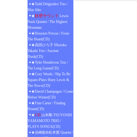
★Todd Delgiudice Trio /
Mas Alto
鉄壁サウンド
★
Lewis
Nash Quintet / The Highest
Mountain
★Houston Person / From
The Heart(CD)
★高田ひろ子 HIoroko
Takada Trio / Ancient
Dusk(CD)
★Tyler Henderson Trio /
The Long Game(CD)
★Cory Weeds / Hip To Be
Square-Plays Huey Lewis &
The News(CD)
★David Champagne / Come
Before Winter(CD)
★Finn Carter / Finding
Home(CD)
CD
★
山本剛 TSUYOSHI
YAMAMOTO TRIO /
PLAYS SONGS(CD)
★浜崎航&松本茜 Quartet /