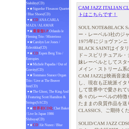
Stability(CD)
CAM JAZZ ITALIA
★Sigurdur Flosason Quartet
トはこちらです！
/ Blue Shoes(CD)
CD
★
ANA CARLA
MAZA / ALAMAR
SOUL NOTE&BLACK
重量盤LP
★
Orlando le
ー・レーベル3社のジ
Fleming Trio / Misterioso
1975年にジョヴァン
★Carolyn Lee Jones /
BLACK SAINTは
Eclectikka(CD)
CD
★
Espen Berg Trio /
ド～スピリチュアル・
Entropies
妹レーベルとしてスタート
★Michele Papadia / Out of
メイン・ストリーム系
Gravity(CD)
CAM JAZZは映画
★Tommaso Starace Organ
Trio / Live at The Beaver
し、現在も正統派イタ
Inn(CD)
して世界中で愛されて
★The Ghost, The King And
各々のレーベルの特徴
I Featuring Scott Hamilton &
Strings(SACD)
たままの良質作品を送り出すC
世界初CD化
★
Chet Baker
CLASSICS、ご期待く
/ Live In Japan 1986
Shibuya(CD)
SOLID/CAM JAZZ 
CD
★
Ale Nunez / Blue