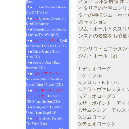
スター 日本語解説 オ
Room
CD
★
Jim Rotondi Quartet /
イタリアの至宝エンリ
Out Of The Past
ターの神様ジム・ホール
CD
★
Ulysses Owens Jr. /
のセッション！
Kind Of Grunge
ジム・ホールとのスリ
★Germain Cornet Quintet /
Listen to The Wind(CD)
ンスとの名盤をも凌駕
仏ピアノトリオ
★
Cyril
Benhamou Trio / H.O.T.(CD)
エンリコ・ピエラヌン
★Murat Ozturk Trio /
ジム・ホール（g）
Aina(CD)
★Scene of Jazz / Rain
1.デュオローグ
Portraits(CD)
北欧ピアノトリオ
★
2.ケアフル
Supereon (Martin Sandvik
3.フロム・E.トゥC.
Gjerde Trio) / Phase I(CD)
4.アワ・ヴァレンタイ
デンマーク・ピア
★
5.デュオローグ２
ノ・トリオ
KOSMOS
TRIO / and the Sun(CD)
6.ザ・ポイント・アッ
★Doug Webb Quartet /
7.サムシング・テルス
Watch Your Step(CD)
8.ジムローグ
CD
★
Gretchen Parlato /
9.デュオローグ3
The Wise Ones