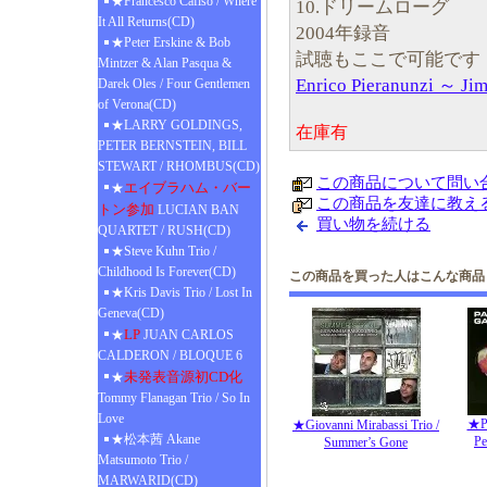
★Francesco Cafiso / Where
10.ドリームローグ
It All Returns(CD)
2004年録音
★Peter Erskine & Bob
試聴もここで可能です
Mintzer & Alan Pasqua &
Enrico Pieranunzi ～ J
Darek Oles / Four Gentlemen
of Verona(CD)
★LARRY GOLDINGS,
在庫有
PETER BERNSTEIN, BILL
STEWART / RHOMBUS(CD)
この商品について問い
エイブラハム・バー
★
この商品を友達に教え
トン参加
LUCIAN BAN
買い物を続ける
QUARTET / RUSH(CD)
★Steve Kuhn Trio /
Childhood Is Forever(CD)
この商品を買った人はこんな商品
★Kris Davis Trio / Lost In
Geneva(CD)
LP
★
JUAN CARLOS
CALDERON / BLOQUE 6
未発表音源初CD化
★
Tommy Flanagan Trio / So In
Love
★Pa
★Giovanni Mirabassi Trio /
★松本茜 Akane
Pe
Summer’s Gone
Matsumoto Trio /
MARWARID(CD)