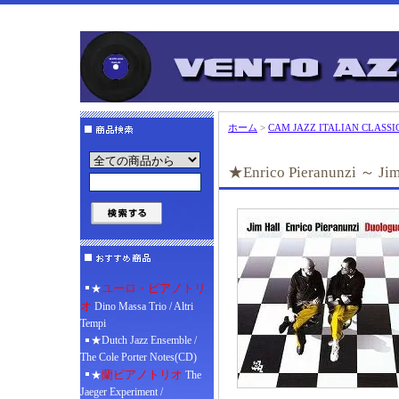
ホーム
>
CAM JAZZ ITALIAN CLASSI
★Enrico Pieranunzi ～ Jim
ユーロ・ピアノトリ
★
オ
Dino Massa Trio / Altri
Tempi
★Dutch Jazz Ensemble /
The Cole Porter Notes(CD)
蘭ピアノトリオ
★
The
Jaeger Experiment /