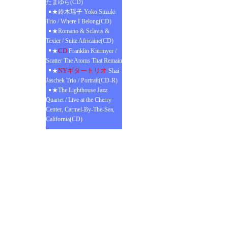
たまゆら(CD)
★鈴木瑶子 Yoko Suzuki
Trio / Where I Belong(CD)
★Romano & Sclavis &
Texier / Suite Africaine(CD)
CD
★
Franklin Kiermyer /
Scatter The Atoms That Remain
NYギタートリオ
★
Shai
Jaschek Trio / Portrait(CD-R)
★The Lighthouse Jazz
Quartet / Live at the Cherry
Center, Carmel-By-The-Sea,
California(CD)