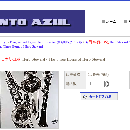
日本初CD化
ホーム
>
Progressive Orginal Jazz Collection第4期15タイトル
>
★
Herb Steward /
he Three Horns of Herb Steward
★
日本初CD化
Herb Steward / The Three Horns of Herb Steward
販売価格
1,540円(内税)
購入数