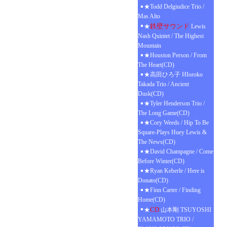
★Todd Delgiudice Trio /
Mas Alto
鉄壁サウンド
★
Lewis
Nash Quintet / The Highest
Mountain
★Houston Person / From
The Heart(CD)
★高田ひろ子 HIoroko
Takada Trio / Ancient
Dusk(CD)
★Tyler Henderson Trio /
The Long Game(CD)
★Cory Weeds / Hip To Be
Square-Plays Huey Lewis &
The News(CD)
★David Champagne / Come
Before Winter(CD)
★Ryan Keberle / Here is
Donato(CD)
★Finn Carter / Finding
Home(CD)
CD
★
山本剛 TSUYOSHI
YAMAMOTO TRIO /