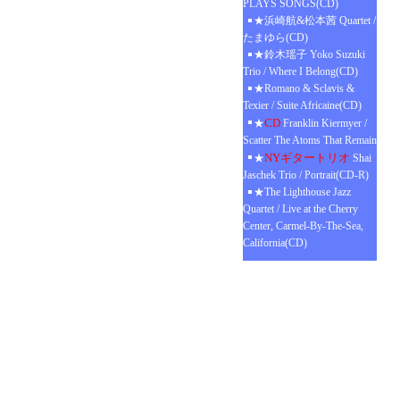
PLAYS SONGS(CD)
★浜崎航&松本茜 Quartet /
たまゆら(CD)
★鈴木瑶子 Yoko Suzuki
Trio / Where I Belong(CD)
★Romano & Sclavis &
Texier / Suite Africaine(CD)
CD
★
Franklin Kiermyer /
Scatter The Atoms That Remain
NYギタートリオ
★
Shai
Jaschek Trio / Portrait(CD-R)
★The Lighthouse Jazz
Quartet / Live at the Cherry
Center, Carmel-By-The-Sea,
California(CD)