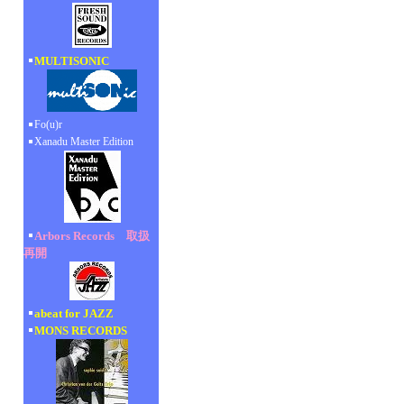
MULTISONIC
Fo(u)r
Xanadu Master Edition
Arbors Records 取扱
再開
abeat for JAZZ
MONS RECORDS