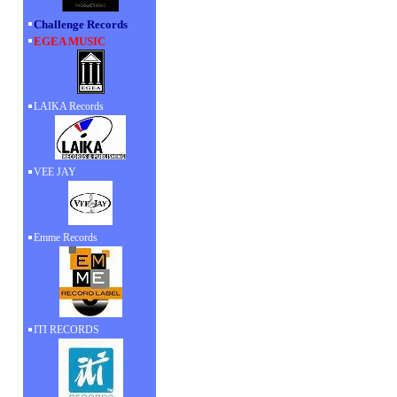
Challenge Records
EGEA MUSIC
LAIKA Records
VEE JAY
Emme Records
ITI RECORDS