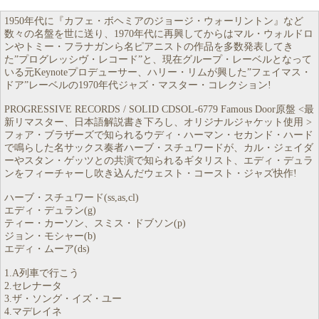
1950年代に『カフェ・ボヘミアのジョージ・ウォーリントン』など
数々の名盤を世に送り、1970年代に再興してからはマル・ウォルドロ
ンやトミー・フラナガンら名ピアニストの作品を多数発表してき
た”プログレッシヴ・レコード”と、現在グループ・レーベルとなって
いる元Keynoteプロデューサー、ハリー・リムが興した”フェイマス・
ドア”レーベルの1970年代ジャズ・マスター・コレクション!
PROGRESSIVE RECORDS / SOLID CDSOL-6779 Famous Door原盤 <最
新リマスター、日本語解説書き下ろし、オリジナルジャケット使用 >
フォア・ブラザーズで知られるウディ・ハーマン・セカンド・ハード
で鳴らした名サックス奏者ハーブ・スチュワードが、カル・ジェイダ
ーやスタン・ゲッツとの共演で知られるギタリスト、エディ・デュラ
ンをフィーチャーし吹き込んだウェスト・コースト・ジャズ快作!
ハーブ・スチュワード(ss,as,cl)
エディ・デュラン(g)
ティー・カーソン、スミス・ドブソン(p)
ジョン・モシャー(b)
エディ・ムーア(ds)
1.A列車で行こう
2.セレナータ
3.ザ・ソング・イズ・ユー
4.マデレイネ