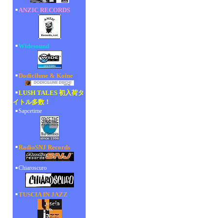
ANZIC RECORDS
Widesound
Dodicilune & Koine
LUSH TALES 初入荷タ
イトル多数！
Sapcetime
RadioSNJ Records
Chiaroscuro
TUSCIA IN JAZZ