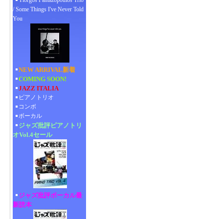
Yiorgos Pantazopoulos Trio
/ Some Things I've Never Told
You
NEW ARRIVAL新着
COMING SOON!
JAZZ ITALIA
ピアノトリオ
コンボ
ボーカル
ジャズ批評ピアノトリ
オVol.4セール
ジャズ批評ボーカル最
新読本