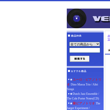
T
ユーロ・ピアノトリ
★
オ
Dino Massa Trio / Altri
Tempi
★Dutch Jazz Ensemble /
The Cole Porter Notes(CD)
蘭ピアノトリオ
★
The
Jaeger Experiment /