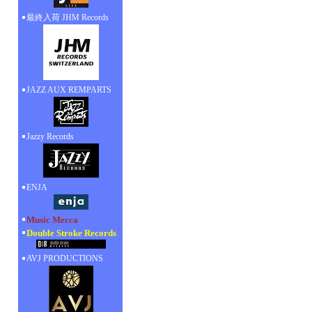
最終入荷 JHM Records
JAZZ AUX REMPARTS
Jazzy Records
ENJA
Music Mecca
Double Stroke Records
AVJ PRODUCTIONS