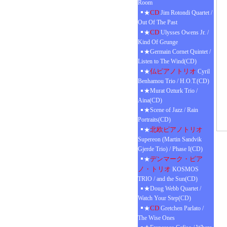
Room
CD
★
Jim Rotondi Quartet /
Out Of The Past
CD
★
Ulysses Owens Jr. /
Kind Of Grunge
★Germain Cornet Quintet /
Listen to The Wind(CD)
仏ピアノトリオ
★
Cyril
Benhamou Trio / H.O.T.(CD)
★Murat Ozturk Trio /
Aina(CD)
★Scene of Jazz / Rain
Portraits(CD)
北欧ピアノトリオ
★
Supereon (Martin Sandvik
Gjerde Trio) / Phase I(CD)
デンマーク・ピア
★
ノ・トリオ
KOSMOS
TRIO / and the Sun(CD)
★Doug Webb Quartet /
Watch Your Step(CD)
CD
★
Gretchen Parlato /
The Wise Ones