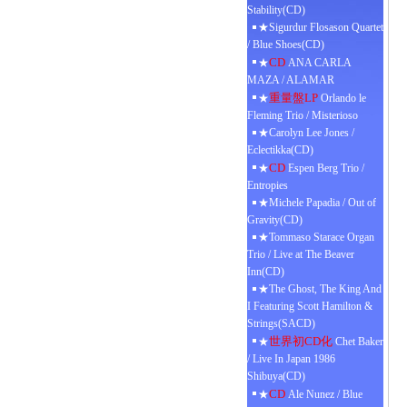
Stability(CD)
★Sigurdur Flosason Quartet
/ Blue Shoes(CD)
CD
★
ANA CARLA
MAZA / ALAMAR
重量盤LP
★
Orlando le
Fleming Trio / Misterioso
★Carolyn Lee Jones /
Eclectikka(CD)
CD
★
Espen Berg Trio /
Entropies
★Michele Papadia / Out of
Gravity(CD)
★Tommaso Starace Organ
Trio / Live at The Beaver
Inn(CD)
★The Ghost, The King And
I Featuring Scott Hamilton &
Strings(SACD)
世界初CD化
★
Chet Baker
/ Live In Japan 1986
Shibuya(CD)
CD
★
Ale Nunez / Blue