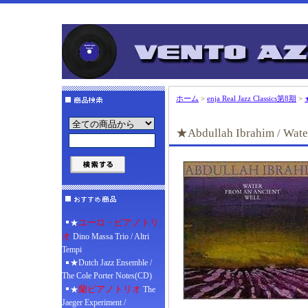
ホーム
>
enja Real Jazz Classics第8期
>
★Abdullah Ibrahim / Wate
ユーロ・ピアノトリ
★
オ
Dino Massa Trio / Altri
Tempi
★Dutch Jazz Ensemble /
The Cole Porter Notes(CD)
蘭ピアノトリオ
★
The
Jaeger Experiment /