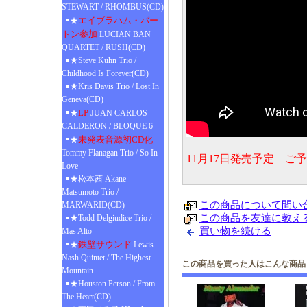
STEWART / RHOMBUS(CD)
エイブラハム・バー
★
トン参加
LUCIAN BAN
QUARTET / RUSH(CD)
★Steve Kuhn Trio /
Childhood Is Forever(CD)
★Kris Davis Trio / Lost In
Geneva(CD)
LP
★
JUAN CARLOS
CALDERON / BLOQUE 6
未発表音源初CD化
★
Tommy Flanagan Trio / So In
11月17日発売予定 ご
Love
★松本茜 Akane
Matsumoto Trio /
この商品について問い
MARWARID(CD)
この商品を友達に教え
★Todd Delgiudice Trio /
買い物を続ける
Mas Alto
鉄壁サウンド
★
Lewis
Nash Quintet / The Highest
この商品を買った人はこんな商品
Mountain
★Houston Person / From
The Heart(CD)