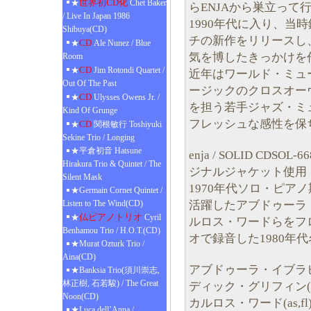
世界初CD化
★
Chet Baker
らENJAから巣立っ
/ Live In Japan 1986
1990年代に入り、
Shibuya(CD)
チの新作をリリースし
CD
★
Ale Nunez / Blue
気を博したきっかけを作
Room
CD
★
Jim Rotondi Quartet /
近年はワールド・ミュ
Out Of The Past
ージックのクロスオー
CD
★
Ulysses Owens Jr. /
を担う若手ジャズ・ミ
Kind Of Grunge
フレッシュな感性を保
CD
★
関根敏行 Toshiyuki
Sekine Trio / Longing
★平倉初音 Hatsune
enja / SOLID C
Hirakura Trio & Quintet / The
ジナルジャケット使用
Silent Mask
1970年代ソロ・ピア
★Germain Cornet Quintet /
活躍したアブドゥーラ
Listen to The Wind(CD)
仏ピアノトリオ
★
Cyril
ルロス・ワードらをフ
Benhamou Trio / H.O.T.(CD)
オで録音した1980年代
★Murat Ozturk Trio /
Aina(CD)
アブドゥーラ・イブラヒ
★Banksia Trio(須川崇志,
林正樹, 石若駿) / The Great
ディック・グリフィン(t
Noon(CD)
カルロス・ワード(as,fl
★Luca dell’Anna /