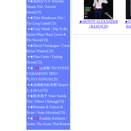
★高田ひろ子 HIoroko
Takada Trio / Ancient
Dusk(CD)
★Tyler Henderson Trio /
★MONTY ALEXANDER
★NA
The Long Game(CD)
/ RASS!(CD)
HA
★Cory Weeds / Hip To Be
Square-Plays Huey Lewis &
The News(CD)
★David Champagne / Come
Before Winter(CD)
★Finn Carter / Finding
Home(CD)
CD
★
山本剛 TSUYOSHI
YAMAMOTO TRIO /
PLAYS SONGS(CD)
★浜崎航&松本茜 Quartet /
たまゆら(CD)
★鈴木瑶子 Yoko Suzuki
Trio / Where I Belong(CD)
★Romano & Sclavis &
Texier / Suite Africaine(CD)
CD
★
Franklin Kiermyer /
Scatter The Atoms That Remain