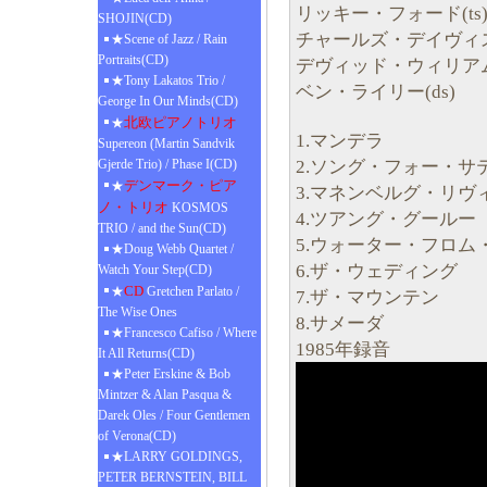
リッキー・フォード(ts
SHOJIN(CD)
チャールズ・デイヴィス(
★Scene of Jazz / Rain
Portraits(CD)
デヴィッド・ウィリアム
★Tony Lakatos Trio /
ベン・ライリー(ds)
George In Our Minds(CD)
北欧ピアノトリオ
★
1.マンデラ
Supereon (Martin Sandvik
2.ソング・フォー・サ
Gjerde Trio) / Phase I(CD)
デンマーク・ピア
★
3.マネンベルグ・リヴ
ノ・トリオ
KOSMOS
4.ツアング・グールー
TRIO / and the Sun(CD)
5.ウォーター・フロ
★Doug Webb Quartet /
6.ザ・ウェディング
Watch Your Step(CD)
CD
★
Gretchen Parlato /
7.ザ・マウンテン
The Wise Ones
8.サメーダ
★Francesco Cafiso / Where
1985年録音
It All Returns(CD)
★Peter Erskine & Bob
Mintzer & Alan Pasqua &
Darek Oles / Four Gentlemen
of Verona(CD)
★LARRY GOLDINGS,
PETER BERNSTEIN, BILL