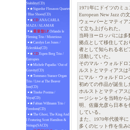
Stability(CD)
1971年にドイツのミ
★Sigurdur Flosason Quartet
European New 
/ Blue Shoes(CD)
CD
★
ANA CARLA
ウェーバーとマティア
MAZA / ALAMAR
て立ち上げられた。
重量盤LP
★
Orlando le
当時ヨーロッパには多
Fleming Trio / Misterioso
拠点として移住してお
★Carolyn Lee Jones /
Eclectikka(CD)
者として知られる名ピ
CD
★
Espen Berg Trio /
活動していた。
Entropies
そのマル・ウォルドロ
★Michele Papadia / Out of
ルストとマティアスは
Gravity(CD)
★Tommaso Starace Organ
にマル・ウォルドロン
Trio / Live at The Beaver
初めての作品が誕生し
Inn(CD)
ホルストとマティアス
★Tineke Postma /
ージシャンを当時から
Voya(CD)
★Fabian Willmann Trio /
明、佐藤允彦ら日本を
Freedom(CD)
している。
★The Ghost, The King And
また、1970年代後
I Featuring Scott Hamilton &
多くのヒット作を生み
Strings(SACD)