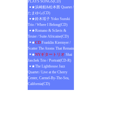
PLAYS SONGS(CD)
★浜崎航&松本茜 Quartet /
たまゆら(CD)
★鈴木瑶子 Yoko Suzuki
Trio / Where I Belong(CD)
★Romano & Sclavis &
Texier / Suite Africaine(CD)
CD
★
Franklin Kiermyer /
Scatter The Atoms That Remain
NYギタートリオ
★
Shai
Jaschek Trio / Portrait(CD-R)
★The Lighthouse Jazz
Quartet / Live at the Cherry
Center, Carmel-By-The-Sea,
California(CD)