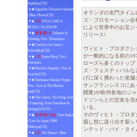
Stability(CD)
★Sigurdur Flosason Quartet
オランダの名門タイム
/ Blue Shoes(CD)
ズ・プロモーション会
CD
★
ANA CARLA
により世界中のお宝ジ
MAZA / ALAMAR
重量盤LP
★
Orlando le
リリース!
Fleming Trio / Misterioso
★Carolyn Lee Jones /
ヴィヒト・プロダクシ
Eclectikka(CD)
が一般的になる前の19
CD
★
Espen Berg Trio /
ローズら多くのトップ
Entropies
★Michele Papadia / Out of
ズ・フェスティバルな
Gravity(CD)
げに深く携わった老舗
★Tommaso Starace Organ
サンフランシスコにあ
Trio / Live at The Beaver
Inn(CD)
開業)や欧州各地のジ
★The Ghost, The King And
ドソンらとの交友を含
I Featuring Scott Hamilton &
いる。
Strings(SACD)
そのヴィヒト・プロダ
世界初CD化
★
Chet Baker
/ Live In Japan 1986
掘し世に送り出す新シ
Shibuya(CD)
ンテッド・バイ・タイ
CD
★
Ale Nunez / Blue