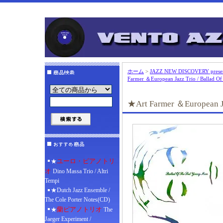
ホーム
>
JAZZ NEW DISCOVERY pre
Farmer ＆European Jazz Trio / Ballad O
★Art Farmer ＆European Ja
ユーロ・ピアノトリ
★
オ
Dino Massa Trio / Altri
Tempi
★Dutch Jazz Ensemble /
The Cole Porter Notes(CD)
蘭ピアノトリオ
★
The
Jaeger Experiment /