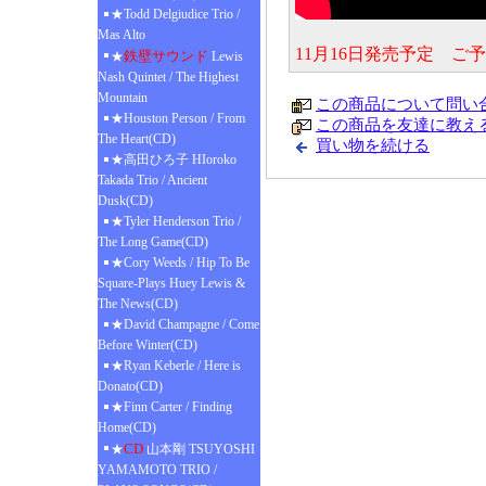
★Todd Delgiudice Trio /
Mas Alto
11月16日発売予定 ご
鉄壁サウンド
★
Lewis
Nash Quintet / The Highest
Mountain
この商品について問い
★Houston Person / From
この商品を友達に教え
The Heart(CD)
買い物を続ける
★高田ひろ子 HIoroko
Takada Trio / Ancient
Dusk(CD)
★Tyler Henderson Trio /
The Long Game(CD)
★Cory Weeds / Hip To Be
Square-Plays Huey Lewis &
The News(CD)
★David Champagne / Come
Before Winter(CD)
★Ryan Keberle / Here is
Donato(CD)
★Finn Carter / Finding
Home(CD)
CD
★
山本剛 TSUYOSHI
YAMAMOTO TRIO /