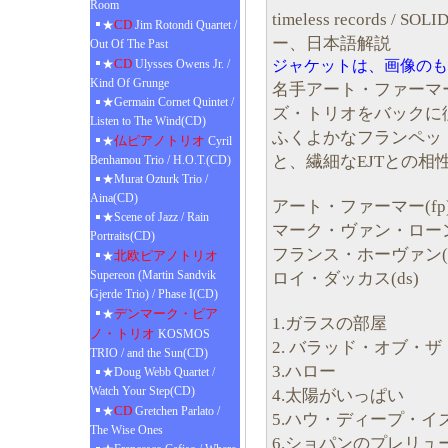
Room
timeless records 
CD
★
Jim Rotondi Quartet /
ー、日本語解説
Out Of The Past
CD
★
Ulysses Owens Jr. /
ジャケットは、画像のも
Kind Of Grunge
名手アート・ファーマ
★Germain Cornet Quintet /
ズ・トリオをバックに
Listen to The Wind(CD)
ふくよかなフランペッ
仏ピアノトリオ
★
Cyril
と、繊細なEJTとの相
Benhamou Trio / H.O.T.(CD)
★Murat Ozturk Trio /
Aina(CD)
アート・ファーマー(fp
★Scene of Jazz / Rain
マーク・ヴァン・ローン
Portraits(CD)
フランス・ホーヴァン(
北欧ピアノトリオ
★
Supereon (Martin Sandvik
ロイ・ダッカス(ds)
Gjerde Trio) / Phase I(CD)
デンマーク・ピア
★
1.ガラスの部屋
ノ・トリオ
KOSMOS
2. バラッド・オブ・
TRIO / and the Sun(CD)
3.ハロー
★Doug Webb Quartet /
Watch Your Step(CD)
4.太陽がいっぱい
CD
★
Gretchen Parlato /
5.ハウ・ディープ・イ
The Wise Ones
6.ショパンのプレリュ