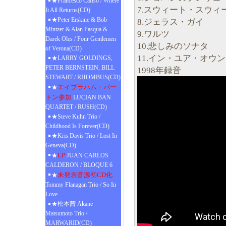
★Francesco Cafiso / Where
7.スウィート・スウィ
It All Returns(CD)
★Peter Erskine & Bob
8.ジェラス・ガイ
Mintzer & Alan Pasqua &
9.ワルツ
Darek Oles / Four Gentlemen
10.悲しみのソナタ
of Verona(CD)
11.イン・ユア・オウ
★LARRY GOLDINGS,
PETER BERNSTEIN, BILL
1998年録音
STEWART / RHOMBUS(CD)
エイブラハム・バー
★
トン参加
LUCIAN BAN
QUARTET / RUSH(CD)
★Steve Kuhn Trio /
Childhood Is Forever(CD)
★Kris Davis Trio / Lost In
Geneva(CD)
LP
★
JUAN CARLOS
CALDERON / BLOQUE 6
未発表音源初CD化
★
Tommy Flanagan Trio / So In
Love
★松本茜 Akane
Matsumoto Trio /
MARWARID(CD)