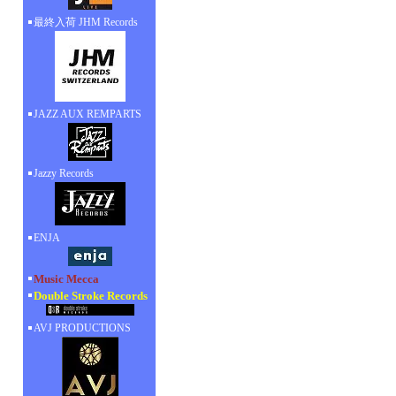
最終入荷 JHM Records
JAZZ AUX REMPARTS
Jazzy Records
ENJA
Music Mecca
Double Stroke Records
AVJ PRODUCTIONS