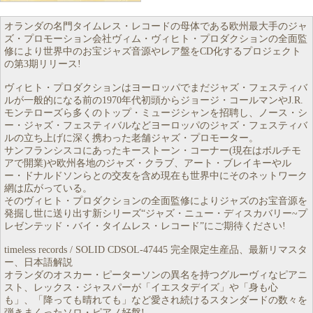
オランダの名門タイムレス・レコードの母体である欧州最大手のジャ
ズ・プロモーション会社ヴィム・ヴィヒト・プロダクションの全面監
修により世界中のお宝ジャズ音源やレア盤をCD化するプロジェクト
の第3期リリース!
ヴィヒト・プロダクションはヨーロッパでまだジャズ・フェスティバ
ルが一般的になる前の1970年代初頭からジョージ・コールマンやJ.R.
モンテローズら多くのトップ・ミュージシャンを招聘し、ノース・シ
ー・ジャズ・フェスティバルなどヨーロッパのジャズ・フェスティバ
ルの立ち上げに深く携わった老舗ジャズ・プロモーター。
サンフランシスコにあったキーストーン・コーナー(現在はボルチモ
アで開業)や欧州各地のジャズ・クラブ、アート・ブレイキーやル
ー・ドナルドソンらとの交友を含め現在も世界中にそのネットワーク
網は広がっている。
そのヴィヒト・プロダクションの全面監修によりジャズのお宝音源を
発掘し世に送り出す新シリーズ“ジャズ・ニュー・ディスカバリー~プ
レゼンテッド・バイ・タイムレス・レコード”にご期待ください!
timeless records / SOLID CDSOL-47445 完全限定生産品、最新リマスタ
ー、日本語解説
オランダのオスカー・ピーターソンの異名を持つグルーヴィなピアニ
スト、レックス・ジャスパーが「イエスタデイズ」や「身も心
も」、「降っても晴れても」など愛され続けるスタンダードの数々を
弾きまくったソロ・ピアノ好盤!