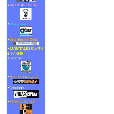
ANZIC RECORDS
Widesound
Dodicilune & Koine
LUSH TALES 初入荷タ
イトル多数！
Sapcetime
RadioSNJ Records
Chiaroscuro
TUSCIA IN JAZZ