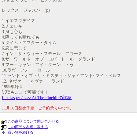
レックス・ジャスパー(p)
1.イエスタデイズ
2.チェロキー
3.身も心も
4.降っても晴れても
5.タイム・アフター・タイム
6.恋に恋して
7.イン・ザ・ウィー・スモール・アワーズ
8.ザ・ワールド・オブ・ロバート・ル・グランド
9.フー・キャン・アイ・ターン・トゥ
10.ラヴ・フォー・セール
11.ランド・オブ・ザ・ミスティ・ジャイアント~マイ・ベルス
12. ネヴァー・ネヴァー・ランド
1999年録音
試聴もここで可能です！
Lex Jasper / Jazz At The Pinehillの試聴
11月16日発売予定 ご予約承り中です。
この商品について問い合わせる
この商品を友達に教える
買い物を続ける