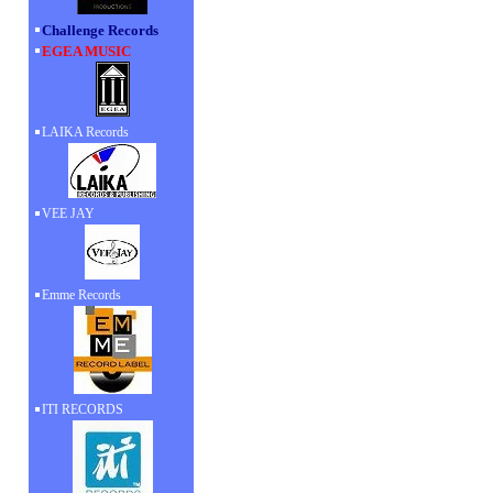
Challenge Records
EGEA MUSIC
LAIKA Records
VEE JAY
Emme Records
ITI RECORDS