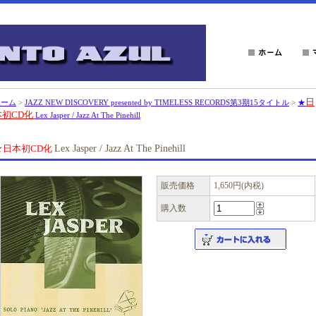
日
ホーム
>
JAZZ NEW DISCOVERY presented by TIMELESS RECORDS第3期15タイトル
>
★
本初CD化
Lex Jasper / Jazz At The Pinehill
★
日本初CD化
Lex Jasper / Jazz At The Pinehill
販売価格
1,650円(内税)
購入数