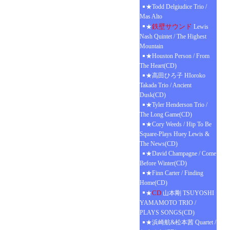
★Todd Delgiudice Trio /
Mas Alto
鉄壁サウンド
★
Lewis
Nash Quintet / The Highest
Mountain
★Houston Person / From
The Heart(CD)
★高田ひろ子 HIoroko
Takada Trio / Ancient
Dusk(CD)
★Tyler Henderson Trio /
The Long Game(CD)
★Cory Weeds / Hip To Be
Square-Plays Huey Lewis &
The News(CD)
★David Champagne / Come
Before Winter(CD)
★Finn Carter / Finding
Home(CD)
CD
★
山本剛 TSUYOSHI
YAMAMOTO TRIO /
PLAYS SONGS(CD)
★浜崎航&松本茜 Quartet /