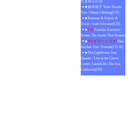
たまゆら(CD)
★鈴木瑶子 Yoko Suzuki
Trio / Where I Belong(CD)
★Romano & Sclavis &
Texier / Suite Africaine(CD)
CD
★
Franklin Kiermyer /
Scatter The Atoms That Remain
NYギタートリオ
★
Shai
Jaschek Trio / Portrait(CD-R)
★The Lighthouse Jazz
Quartet / Live at the Cherry
Center, Carmel-By-The-Sea,
California(CD)