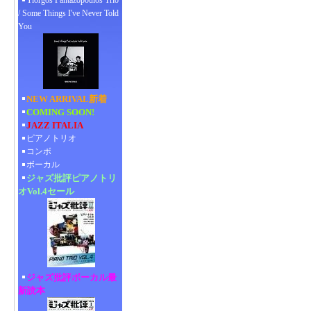
Yiorgos Pantazopoulos Trio
/ Some Things I've Never Told
You
NEW ARRIVAL新着
COMING SOON!
JAZZ ITALIA
ピアノトリオ
コンボ
ボーカル
ジャズ批評ピアノトリ
オVol.4セール
ジャズ批評ボーカル最
新読本