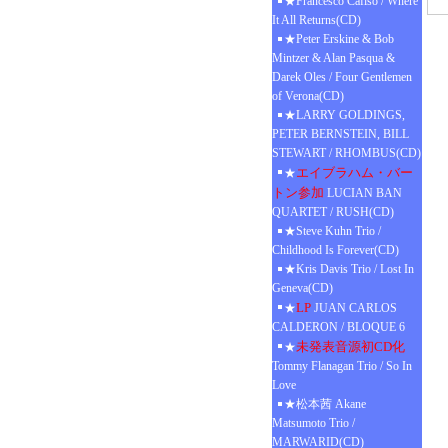
★Francesco Cafiso / Where
It All Returns(CD)
★Peter Erskine & Bob
Mintzer & Alan Pasqua &
Darek Oles / Four Gentlemen
of Verona(CD)
★LARRY GOLDINGS,
PETER BERNSTEIN, BILL
STEWART / RHOMBUS(CD)
エイブラハム・バー
★
トン参加
LUCIAN BAN
QUARTET / RUSH(CD)
★Steve Kuhn Trio /
Childhood Is Forever(CD)
★Kris Davis Trio / Lost In
Geneva(CD)
LP
★
JUAN CARLOS
CALDERON / BLOQUE 6
未発表音源初CD化
★
Tommy Flanagan Trio / So In
Love
★松本茜 Akane
Matsumoto Trio /
MARWARID(CD)