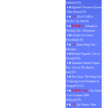
Stability(CD)
★Sigurdur Flosason Quartet
/ Blue Shoes(CD)
CD
★
ANA CARLA
MAZA / ALAMAR
重量盤LP
★
Orlando le
Fleming Trio / Misterioso
★Carolyn Lee Jones /
Eclectikka(CD)
CD
★
Espen Berg Trio /
Entropies
★Michele Papadia / Out of
Gravity(CD)
★Tommaso Starace Organ
Trio / Live at The Beaver
Inn(CD)
★The Ghost, The King And
I Featuring Scott Hamilton &
Strings(SACD)
世界初CD化
★
Chet Baker
/ Live In Japan 1986
Shibuya(CD)
CD
★
Ale Nunez / Blue