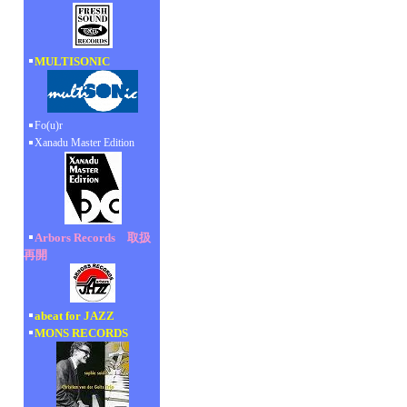
MULTISONIC
Fo(u)r
Xanadu Master Edition
Arbors Records 取扱
再開
abeat for JAZZ
MONS RECORDS