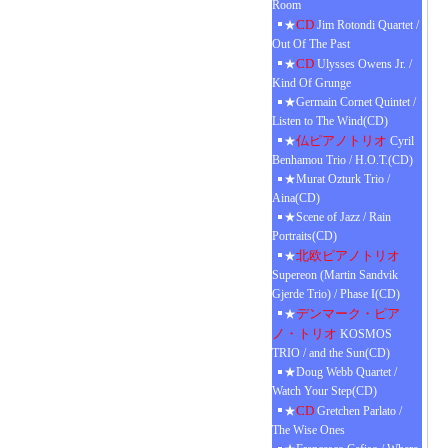
Room
CD
★
Jim Rotondi Quartet /
Out Of The Past
CD
★
Ulysses Owens Jr. /
Kind Of Grunge
★Germain Cornet Quintet /
Listen to The Wind(CD)
仏ピアノトリオ
★
Cyril
Benhamou Trio / H.O.T.(CD)
★Murat Ozturk Trio /
Aina(CD)
★Scene of Jazz / Rain
Portraits(CD)
北欧ピアノトリオ
★
Supereon (Martin Sandvik
Gjerde Trio) / Phase I(CD)
デンマーク・ピア
★
ノ・トリオ
KOSMOS
TRIO / and the Sun(CD)
★Doug Webb Quartet /
Watch Your Step(CD)
CD
★
Gretchen Parlato /
The Wise Ones