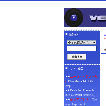
ユーロ・ピアノトリ
★
オ
Dino Massa Trio / Altri
Tempi
★Dutch Jazz Ensemble /
The Cole Porter Notes(CD)
蘭ピアノトリオ
★
The
Jaeger Experiment /