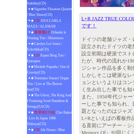
Stability(CD)
★Sigurdur Flosason Quartet
/ Blue Shoes(CD)
L+R JAZZ TRUE C
CD
★
ANA CARLA
です！
MAZA / ALAMAR
重量盤LP
★
Orlando le
Fleming Trio / Misterioso
ドイツの老舗ジャズ・レ
★Carolyn Lee Jones /
設立されたドイツの老
Eclectikka(CD)
設立初期は硬派でスト
CD
★
Espen Berg Trio /
たが、時代の流れか19
Entropies
★Michele Papadia / Out of
ジシャン作品を多く制
Gravity(CD)
しかしそこは硬派なレ
★Tommaso Starace Organ
ョンというよりはコン
Trio / Live at The Beaver
く生み出した事でも知
Inn(CD)
★The Ghost, The King And
また、1950年代ジャ
I Featuring Scott Hamilton &
ーした事でも知られ、
Strings(SACD)
題となったのはジャズ
世界初CD化
★
Chet Baker
L+Rといえばの看板
/ Live In Japan 1986
Shibuya(CD)
る直前にアーチー・シ
CD
★
Ale Nunez / Blue
Memory Of』や同