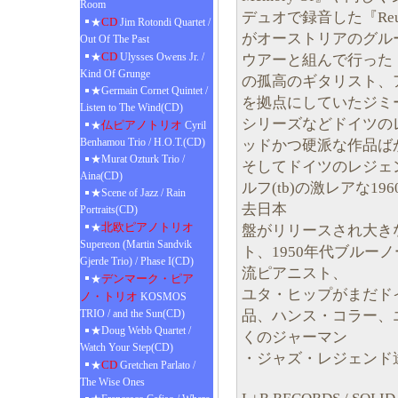
Room
デュオで録音した『Reun
CD
★
Jim Rotondi Quartet /
がオーストリアのグル
Out Of The Past
CD
★
Ulysses Owens Jr. /
ウアーと組んで行った『Fo
Kind Of Grunge
の孤高のギタリスト、
★Germain Cornet Quintet /
を拠点にしていたジミ
Listen to The Wind(CD)
シリーズなどドイツの
仏ピアノトリオ
★
Cyril
Benhamou Trio / H.O.T.(CD)
ッドかつ硬派な作品ば
★Murat Ozturk Trio /
そしてドイツのレジェ
Aina(CD)
ルフ(tb)の激レアな1
★Scene of Jazz / Rain
去日本
Portraits(CD)
北欧ピアノトリオ
★
盤がリリースされ大き
Supereon (Martin Sandvik
ト、1950年代ブルー
Gjerde Trio) / Phase I(CD)
流ピアニスト、
デンマーク・ピア
★
ユタ・ヒップがまだド
ノ・トリオ
KOSMOS
品、ハンス・コラー、
TRIO / and the Sun(CD)
★Doug Webb Quartet /
くのジャーマン
Watch Your Step(CD)
・ジャズ・レジェンド
CD
★
Gretchen Parlato /
The Wise Ones