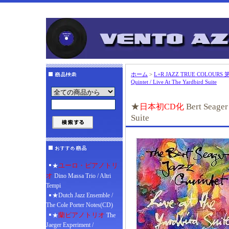
ホーム
>
L+R JAZZ TRUE COLOUR
Quintet / Live At The Yardbird Suite
★
Bert Seager
日本初CD化
Suite
ユーロ・ピアノトリ
★
オ
Dino Massa Trio / Altri
Tempi
★Dutch Jazz Ensemble /
The Cole Porter Notes(CD)
蘭ピアノトリオ
★
The
Jaeger Experiment /