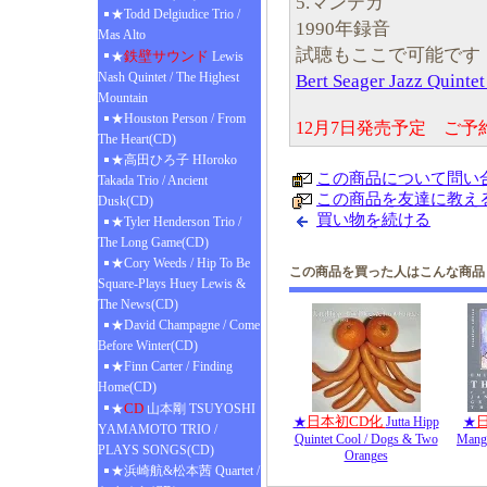
5.マンテカ
★Todd Delgiudice Trio /
1990年録音
Mas Alto
試聴もここで可能です
鉄壁サウンド
★
Lewis
Nash Quintet / The Highest
Bert Seager Jazz Quinte
Mountain
★Houston Person / From
12月7日発売予定 ご
The Heart(CD)
★高田ひろ子 HIoroko
この商品について問い
Takada Trio / Ancient
この商品を友達に教え
Dusk(CD)
買い物を続ける
★Tyler Henderson Trio /
The Long Game(CD)
★Cory Weeds / Hip To Be
この商品を買った人はこんな商品
Square-Plays Huey Lewis &
The News(CD)
★David Champagne / Come
Before Winter(CD)
★Finn Carter / Finding
Home(CD)
CD
★
山本剛 TSUYOSHI
日本初CD化
★
Jutta Hipp
★
YAMAMOTO TRIO /
Quintet Cool / Dogs & Two
Mange
PLAYS SONGS(CD)
Oranges
★浜崎航&松本茜 Quartet /