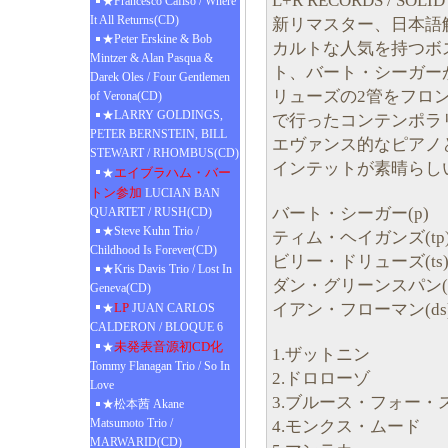
L+R RECORDS / SO
★Francesco Cafiso / Where
It All Returns(CD)
新リマスター、日本語
★Peter Erskine & Bob
カルトな人気を持つボ
Mintzer & Alan Pasqua &
ト、バート・シーガー
Darek Oles / Four Gentlemen
リューズの2管をフロ
of Verona(CD)
★LARRY GOLDINGS,
で行ったコンテンポラ
PETER BERNSTEIN, BILL
エヴァンス的なピアノ
STEWART / RHOMBUS(CD)
インテットが素晴らし
エイブラハム・バー
★
トン参加
LUCIAN BAN
バート・シーガー(p)
QUARTET / RUSH(CD)
★Steve Kuhn Trio /
ティム・ヘイガンズ(tp
Childhood Is Forever(CD)
ビリー・ドリューズ(ts
★Kris Davis Trio / Lost In
ダン・グリーンスパン(
Geneva(CD)
イアン・フローマン(ds
LP
★
JUAN CARLOS
CALDERON / BLOQUE 6
未発表音源初CD化
★
1.ザットニン
Tommy Flanagan Trio / So In
2.ドロローゾ
Love
3.ブルース・フォー・
★松本茜 Akane
Matsumoto Trio /
4.モンクス・ムード
MARWARID(CD)