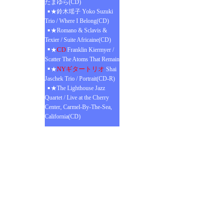
たまゆら(CD)
★鈴木瑶子 Yoko Suzuki
Trio / Where I Belong(CD)
★Romano & Sclavis &
Texier / Suite Africaine(CD)
CD
★
Franklin Kiermyer /
Scatter The Atoms That Remain
NYギタートリオ
★
Shai
Jaschek Trio / Portrait(CD-R)
★The Lighthouse Jazz
Quartet / Live at the Cherry
Center, Carmel-By-The-Sea,
California(CD)