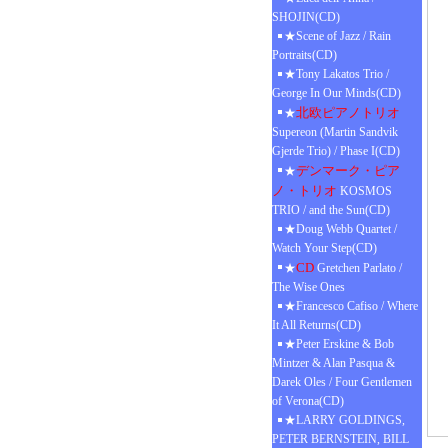
SHOJIN(CD)
★Scene of Jazz / Rain
Portraits(CD)
★Tony Lakatos Trio /
George In Our Minds(CD)
北欧ピアノトリオ
★
Supereon (Martin Sandvik
Gjerde Trio) / Phase I(CD)
デンマーク・ピア
★
ノ・トリオ
KOSMOS
TRIO / and the Sun(CD)
★Doug Webb Quartet /
Watch Your Step(CD)
CD
★
Gretchen Parlato /
The Wise Ones
★Francesco Cafiso / Where
It All Returns(CD)
★Peter Erskine & Bob
Mintzer & Alan Pasqua &
Darek Oles / Four Gentlemen
of Verona(CD)
★LARRY GOLDINGS,
PETER BERNSTEIN, BILL