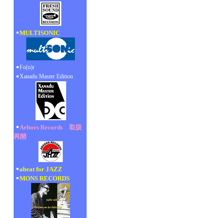
MULTISONIC
Fo(u)r
Xanadu Master Edition
Arbors Records 取扱
再開
abeat for JAZZ
MONS RECORDS