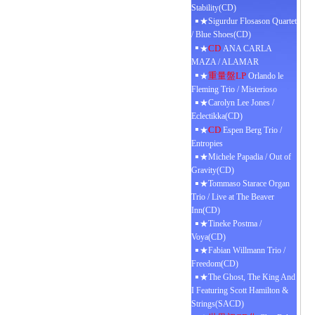
Stability(CD)
★Sigurdur Flosason Quartet
/ Blue Shoes(CD)
CD
★
ANA CARLA
MAZA / ALAMAR
重量盤LP
★
Orlando le
Fleming Trio / Misterioso
★Carolyn Lee Jones /
Eclectikka(CD)
CD
★
Espen Berg Trio /
Entropies
★Michele Papadia / Out of
Gravity(CD)
★Tommaso Starace Organ
Trio / Live at The Beaver
Inn(CD)
★Tineke Postma /
Voya(CD)
★Fabian Willmann Trio /
Freedom(CD)
★The Ghost, The King And
I Featuring Scott Hamilton &
Strings(SACD)