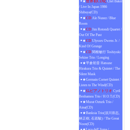
世界初CD化
★
Chet Baker
/ Live In Japan 1986
Shibuya(CD)
CD
★
Ale Nunez / Blue
Room
CD
★
Jim Rotondi Quartet /
Out Of The Past
CD
★
Ulysses Owens Jr. /
Kind Of Grunge
CD
★
関根敏行 Toshiyuki
Sekine Trio / Longing
★平倉初音 Hatsune
Hirakura Trio & Quintet / The
Silent Mask
★Germain Cornet Quintet /
Listen to The Wind(CD)
仏ピアノトリオ
★
Cyril
Benhamou Trio / H.O.T.(CD)
★Murat Ozturk Trio /
Aina(CD)
★Banksia Trio(須川崇志,
林正樹, 石若駿) / The Great
Noon(CD)
★Luca dell’Anna /