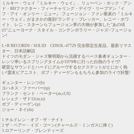
ミルキー・ウェイ『ミルキー・ウェイ』、リューベン・ホック・アン
ド・RHファクター・フィーチャリング・デイヴ・リーブマン『イ
フ・アイ・オンリー・ニュー』:フュージョン・ファン垂涎の『ミルキ
ー・ウェイ』がまさかの復刻!ランディ・ブレッカー、レニー・ホワ
イト、レニ・スターンらフュージョン界の大物が参加した”あの頃
の“ニューヨーク・スタイル・コンテンポラリー・ジャズ~フュージョ
ン!
L+R RECORDS / SOLID CDSOL-47729 完全限定生産品、最新リマス
ター、日本語解説
ドイツのモダン・ジャズ黎明期から活躍するベース奏者ギュンター・
レンツ率いるスプリングタイムが1979年に行った白熱のライヴ!
硬質なサウンドとハードにグルーヴするセクステットがとにかく熱
い!盟友ピアニスト、ボブ・ディーゲンももちろん参加のライヴ好盤!
ギュンター・レンツ(b)
ヨハネス・ファーバー(tp)
フランク・セント・ペーター(as,cl,fl)
レシェク・ザドロ(ss,ts)
ボブ・ディーゲン(p)
ジョー・ネイ(ds)
1.チルドレン・オブ・ザ・ナイト
2.ザ・ベアー・イズ・ゴーン(チャールズ・ミンガスに捧ぐ)
3.ロアーリング・プレンティーズ