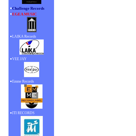
Challenge Records
EGEA MUSIC
LAIKA Records
VEE JAY
Emme Records
ITI RECORDS