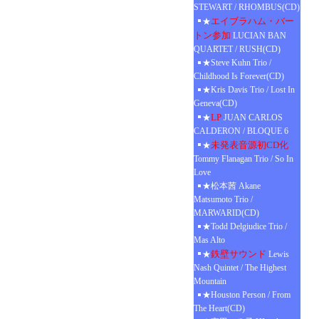
STEWART / RHOMBUS(CD)
エイブラハム・バー
★
トン参加
LUCIAN BAN
QUARTET / RUSH(CD)
★Steve Kuhn Trio /
Childhood Is Forever(CD)
★Kris Davis Trio / Lost In
Geneva(CD)
LP
★
JUAN CARLOS
CALDERON / BLOQUE 6
未発表音源初CD化
★
Tommy Flanagan Trio / So In
Love
★松本茜 Akane
Matsumoto Trio /
MARWARID(CD)
★Todd Delgiudice Trio /
Mas Alto
鉄壁サウンド
★
Lewis
Nash Quintet / The Highest
Mountain
★Houston Person / From
The Heart(CD)