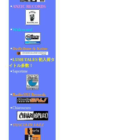
ANZIC RECORDS
Widesound
Dodicilune & Koine
LUSH TALES 初入荷タ
イトル多数！
Sapcetime
RadioSNJ Records
Chiaroscuro
TUSCIA IN JAZZ