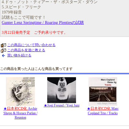
4.ドゥ・ノット・ティアー・ザ・ポスターズ・ダウン
5.スピード・フリーク
1979年録音
試聴もここで可能です！
Gunter Lenz Springtime / Roaring Plentiesの試聴
3月22日発売予定 ご予約承り中です。
この商品について問い合わせる
この商品を友達に教える
買い物を続ける
この商品を買った人はこんな商品も買ってます
★Jogi Freund / Yogi Jazz
日本初CD化
日本初CD化
★
Archie
★
Marc
Shepp & Horace Parlan /
Copland Trio / Tracks
Reunion