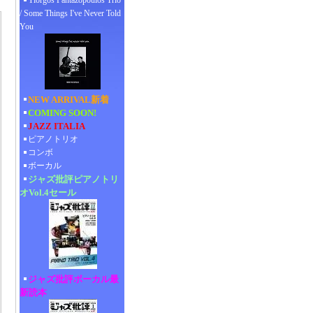
Yiorgos Pantazopoulos Trio
/ Some Things I've Never Told
You
NEW ARRIVAL新着
COMING SOON!
JAZZ ITALIA
ピアノトリオ
コンボ
ボーカル
ジャズ批評ピアノトリ
オVol.4セール
ジャズ批評ボーカル最
新読本