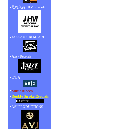
最終入荷 JHM Records
JAZZ AUX REMPARTS
Jazzy Records
ENJA
Music Mecca
Double Stroke Records
AVJ PRODUCTIONS