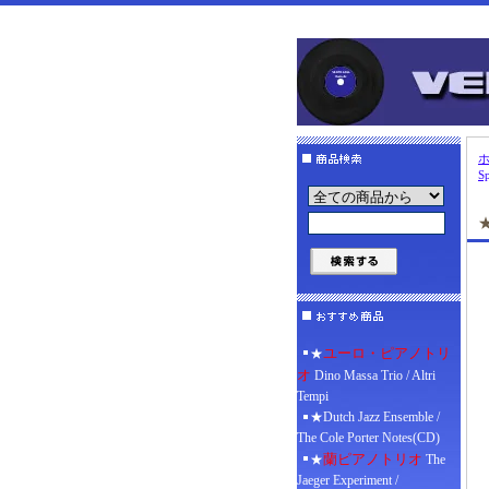
Sp
ユーロ・ピアノトリ
★
オ
Dino Massa Trio / Altri
Tempi
★Dutch Jazz Ensemble /
The Cole Porter Notes(CD)
蘭ピアノトリオ
★
The
Jaeger Experiment /