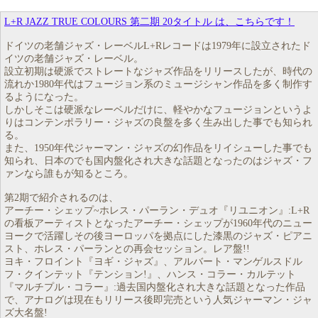
L+R JAZZ TRUE COLOURS 第二期 20タイトル は、こちらです！
ドイツの老舗ジャズ・レーベルL+Rレコードは1979年に設立されたド
イツの老舗ジャズ・レーベル。
設立初期は硬派でストレートなジャズ作品をリリースしたが、時代の
流れか1980年代はフュージョン系のミュージシャン作品を多く制作す
るようになった。
しかしそこは硬派なレーベルだけに、軽やかなフュージョンというよ
りはコンテンポラリー・ジャズの良盤を多く生み出した事でも知られ
る。
また、1950年代ジャーマン・ジャズの幻作品をリイシューした事でも
知られ、日本のでも国内盤化され大きな話題となったのはジャズ・フ
ァンなら誰もが知るところ。
第2期で紹介されるのは、
アーチー・シェップ~ホレス・パーラン・デュオ『リユニオン』:L+R
の看板アーティストとなったアーチー・シェップが1960年代のニュー
ヨークで活躍しその後ヨーロッパを拠点にした漆黒のジャズ・ピアニ
スト、ホレス・パーランとの再会セッション。レア盤!!
ヨキ・フロイント『ヨギ・ジャズ』、アルバート・マンゲルスドル
フ・クインテット『テンション!』、ハンス・コラー・カルテット
『マルチプル・コラー』:過去国内盤化され大きな話題となった作品
で、アナログは現在もリリース後即完売という人気ジャーマン・ジャ
ズ大名盤!