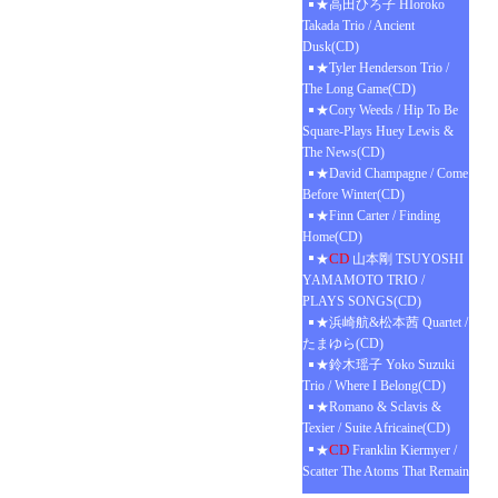
★高田ひろ子 HIoroko
Takada Trio / Ancient
Dusk(CD)
★Tyler Henderson Trio /
The Long Game(CD)
★Cory Weeds / Hip To Be
Square-Plays Huey Lewis &
The News(CD)
★David Champagne / Come
Before Winter(CD)
★Finn Carter / Finding
Home(CD)
CD
★
山本剛 TSUYOSHI
YAMAMOTO TRIO /
PLAYS SONGS(CD)
★浜崎航&松本茜 Quartet /
たまゆら(CD)
★鈴木瑶子 Yoko Suzuki
Trio / Where I Belong(CD)
★Romano & Sclavis &
Texier / Suite Africaine(CD)
CD
★
Franklin Kiermyer /
Scatter The Atoms That Remain