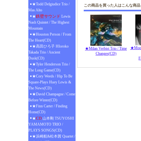
★Todd Delgiudice Trio /
この商品を買った人はこんな商品
Mas Alto
鉄壁サウンド
★
Lewis
Nash Quintet / The Highest
Mountain
★Houston Person / From
The Heart(CD)
★高田ひろ子 HIoroko
★Moo
★Milan Verbist Trio / Time
Takada Trio / Ancient
Changes(CD)
Dusk(CD)
F
★Tyler Henderson Trio /
The Long Game(CD)
★Cory Weeds / Hip To Be
Square-Plays Huey Lewis &
The News(CD)
★David Champagne / Come
Before Winter(CD)
★Finn Carter / Finding
Home(CD)
CD
★
山本剛 TSUYOSHI
YAMAMOTO TRIO /
PLAYS SONGS(CD)
★浜崎航&松本茜 Quartet /