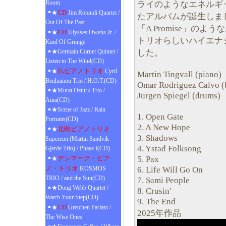
Room
ライのようなエネルギ
CD
★
Jim Rotondi Quartet /
たアルバムが誕生しま
Out Of The Past
「A Promise」のよ
CD
★
Ulysses Owens Jr. /
トリオらしいハイエナ
Kind Of Grunge
した。
★Germain Cornet Quintet /
Listen to The Wind(CD)
仏ピアノトリオ
★
Cyril
Martin Tingvall (piano
Benhamou Trio / H.O.T.(CD)
Omar Rodriguez Calvo
★Murat Ozturk Trio /
Jurgen Spiegel (drums)
Aina(CD)
★Scene of Jazz / Rain
1. Open Gate
Portraits(CD)
2. A New Hope
北欧ピアノトリオ
★
3. Shadows
Supereon (Martin Sandvik
4. Ystad Folksong
Gjerde Trio) / Phase I(CD)
5. Pax
デンマーク・ピア
★
ノ・トリオ
6. Life Will Go On
KOSMOS
TRIO / and the Sun(CD)
7. Sami People
★Doug Webb Quartet /
8. Crusin'
Watch Your Step(CD)
9. The End
CD
★
Gretchen Parlato /
2025年作品
The Wise Ones