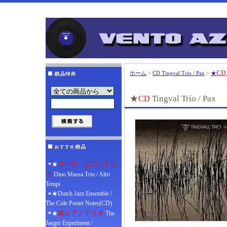
CD
ホーム
>
CD Tingval Trio / Pax
>
★
★
Tingval Trio / Pax
CD
ユーロ・ピアノトリ
★
オ
Dino Massa Trio / Altri
Tempi
★Dutch Jazz Ensemble /
The Cole Porter Notes(CD)
蘭ピアノトリオ
★
The
Jaeger Experiment /