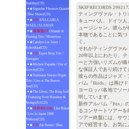
Stability(CD)
SKIP RECORDS 299217
★Sigurdur Flosason Quartet
ティングヴァル・トリ
/ Blue Shoes(CD)
CD
★
ANA CARLA
キューバ人、ドイツ人
MAZA / ALAMAR
ュージシャン。彼らが
重量盤LP
★
Orlando le
本物であることに気づ
Fleming Trio / Misterioso
く。
★Carolyn Lee Jones /
Eclectikka(CD)
それがティングヴァル
CD
★
Espen Berg Trio /
20年以上にわたり、
Entropies
ーと力強いリズムが織
★Michele Papadia / Out of
な保証人であり続けて
Gravity(CD)
★Tommaso Starace Organ
彼らの作品はジャズ・
Trio / Live at The Beaver
バム『Birds』は再
Inn(CD)
ヨーロッパ各地でソー
★The Ghost, The King And
明しています。
I Featuring Scott Hamilton &
Strings(SACD)
新作アルバム『Pax』
世界初CD化
★
Chet Baker
るコンサートツアーを
/ Live In Japan 1986
ツアー終盤には、サウ
Shibuya(CD)
アで経営する、お気に入り
CD
★
Ale Nunez / Blue