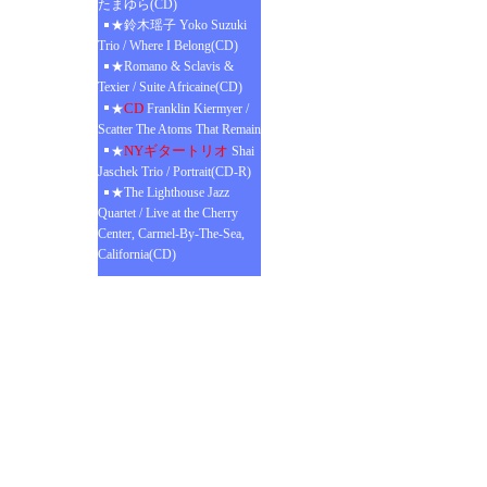
たまゆら(CD)
★鈴木瑶子 Yoko Suzuki
Trio / Where I Belong(CD)
★Romano & Sclavis &
Texier / Suite Africaine(CD)
CD
★
Franklin Kiermyer /
Scatter The Atoms That Remain
NYギタートリオ
★
Shai
Jaschek Trio / Portrait(CD-R)
★The Lighthouse Jazz
Quartet / Live at the Cherry
Center, Carmel-By-The-Sea,
California(CD)