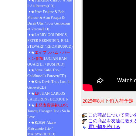
★Francesco Cafiso / Where
It All Returns(CD)
★Peter Erskine & Bob
Mintzer & Alan Pasqua &
Darek Oles / Four Gentlemen
of Verona(CD)
★LARRY GOLDINGS,
PETER BERNSTEIN, BILL
STEWART / RHOMBUS(CD)
エイブラハム・バー
★
トン参加
LUCIAN BAN
QUARTET / RUSH(CD)
★Steve Kuhn Trio /
Childhood Is Forever(CD)
★Kris Davis Trio / Lost In
Geneva(CD)
LP
★
JUAN CARLOS
CALDERON / BLOQUE 6
2025年8月下旬入荷予
未発表音源初CD化
★
Tommy Flanagan Trio / So In
この商品について問い
Love
この商品を友達に教え
★松本茜 Akane
買い物を続ける
Matsumoto Trio /
MARWARID(CD)