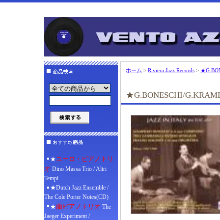
ホーム
>
Riviera Jazz Records
>
★G.BONE
★G.BONESCHI/G.KRAMER/F.
ユーロ・ピアノトリ
★
オ
Dino Massa Trio / Altri
Tempi
★Dutch Jazz Ensemble /
The Cole Porter Notes(CD)
蘭ピアノトリオ
★
The
Jaeger Experiment /