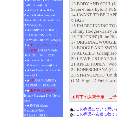
★Francesco Cafiso / Where
13 BODY AND SOUL (Jo
It All Returns(CD)
Sauer-Frank Eyton) ©19
★Peter Erskine & Bob
14 I WANT TO BE HAPPY
Mintzer & Alan Pasqua &
©1925
Darek Oles / Four Gentlemen
15 I'M BEGINNING TO S
of Verona(CD)
★LARRY GOLDINGS,
Johnny Hodges-Harry J
PETER BERNSTEIN, BILL
16 TRUCKIN' (Rube Blo
STEWART / RHOMBUS(CD)
17 ORIGINAL WOOGIE (
エイブラハム・バー
★
18 BOOGIE AND SWING 
トン参加
LUCIAN BAN
19 AL GELO (Giampiero 
QUARTET / RUSH(CD)
20 LEAVE US LEAP (Ed 
★Steve Kuhn Trio /
21 APPLE HONEY (Woo
Childhood Is Forever(CD)
22 BONESCHIANA (Giam
★Kris Davis Trio / Lost In
23 STRINGENDO (On the 
Geneva(CD)
(J.McHugh-D.Fields-arr
LP
★
JUAN CARLOS
CALDERON / BLOQUE 6
未発表音源初CD化
★
Tommy Flanagan Trio / So In
10月下旬入荷予定 ご
Love
★松本茜 Akane
この商品について問い
Matsumoto Trio /
この商品を友達に教え
MARWARID(CD)