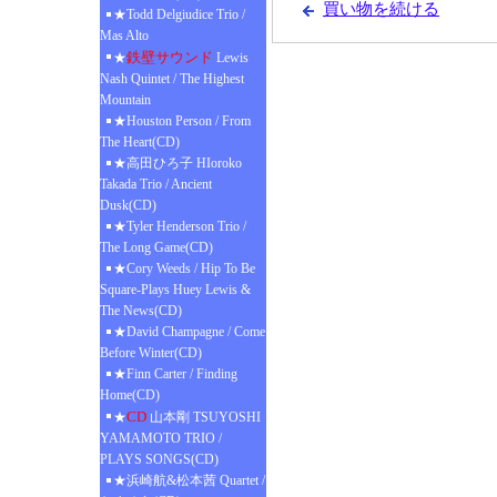
買い物を続ける
★Todd Delgiudice Trio /
Mas Alto
鉄壁サウンド
★
Lewis
Nash Quintet / The Highest
Mountain
★Houston Person / From
The Heart(CD)
★高田ひろ子 HIoroko
Takada Trio / Ancient
Dusk(CD)
★Tyler Henderson Trio /
The Long Game(CD)
★Cory Weeds / Hip To Be
Square-Plays Huey Lewis &
The News(CD)
★David Champagne / Come
Before Winter(CD)
★Finn Carter / Finding
Home(CD)
CD
★
山本剛 TSUYOSHI
YAMAMOTO TRIO /
PLAYS SONGS(CD)
★浜崎航&松本茜 Quartet /