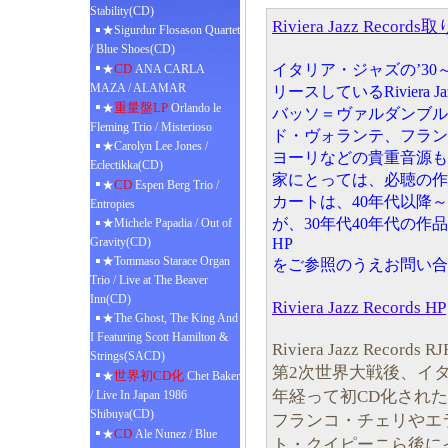
Stability(CD)
Riviera Jazz Re
★Sigurdur Flosason Quartet
/ Blue Shoes(CD)
CD
イタリア・ジャズの’30
★
ANA CARLA
MAZA / ALAMAR
リースしているRiviera Jaz
重量盤LP
★
Orlando le
バッソ＝ヴァルダンブル
Fleming Trio / Misterioso
ド・ヴォランテ、フラン
★Carolyn Lee Jones /
ヨーリなどの貴重音源も
Eclectikka(CD)
家にとっては、必聴の作
CD
★
Espen Berg Trio /
カートは、40年代以降
Entropies
が、30年代40年代の
★Michele Papadia / Out of
Gravity(CD)
HP
★Tommaso Starace Organ
をご参照のうえお問い合
Trio / Live at The Beaver
Inn(CD)
Riviera Jazz Records HP
★The Ghost, The King And
I Featuring Scott Hamilton &
Riviera Jazz Records R
Strings(SACD)
第2次世界大戦後、イ
世界初CD化
★
Chet Baker
年経って初CD化され
/ Live In Japan 1986
Shibuya(CD)
フランコ・チェリやエ
CD
★
Ale Nunez / Blue
ト・クイピーニら後に