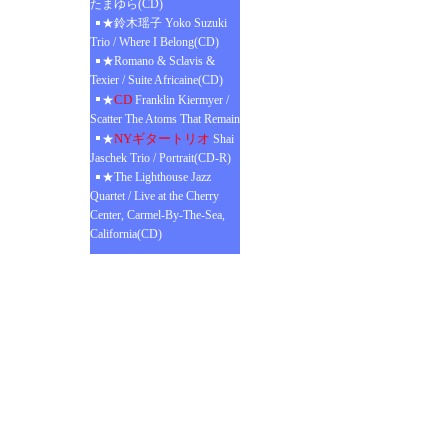
たまゆら(CD)
★鈴木瑶子 Yoko Suzuki
Trio / Where I Belong(CD)
★Romano & Sclavis &
Texier / Suite Africaine(CD)
CD
★
Franklin Kiermyer /
Scatter The Atoms That Remain
NYギタートリオ
★
Shai
Jaschek Trio / Portrait(CD-R)
★The Lighthouse Jazz
Quartet / Live at the Cherry
Center, Carmel-By-The-Sea,
California(CD)