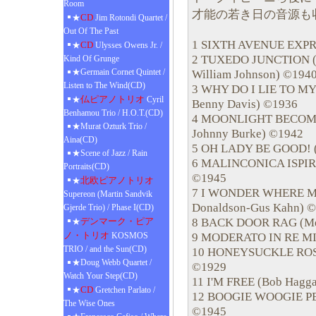
Room
才能の若き日の音源も
CD
★
Jim Rotondi Quartet /
Out Of The Past
1 SIXTH AVENUE EXPRE
CD
★
Ulysses Owens Jr. /
2 TUXEDO JUNCTION (Er
Kind Of Grunge
★Germain Cornet Quintet /
William Johnson) ©194
Listen to The Wind(CD)
3 WHY DO I LIE TO MY
仏ピアノトリオ
★
Cyril
Benny Davis) ©1936
Benhamou Trio / H.O.T.(CD)
4 MOONLIGHT BECOMES
★Murat Ozturk Trio /
Johnny Burke) ©1942
Aina(CD)
5 OH LADY BE GOOD! (
★Scene of Jazz / Rain
6 MALINCONICA ISPIRA
Portraits(CD)
©1945
北欧ピアノトリオ
★
7 I WONDER WHERE MY
Supereon (Martin Sandvik
Donaldson-Gus Kahn) 
Gjerde Trio) / Phase I(CD)
8 BACK DOOR RAG (Mel
デンマーク・ピア
★
ノ・トリオ
9 MODERATO IN RE MIN
KOSMOS
TRIO / and the Sun(CD)
10 HONEYSUCKLE ROSE 
★Doug Webb Quartet /
©1929
Watch Your Step(CD)
11 I'M FREE (Bob Hagga
CD
★
Gretchen Parlato /
12 BOOGIE WOOGIE PER
The Wise Ones
©1945