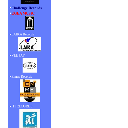
Challenge Records
EGEA MUSIC
LAIKA Records
VEE JAY
Emme Records
ITI RECORDS