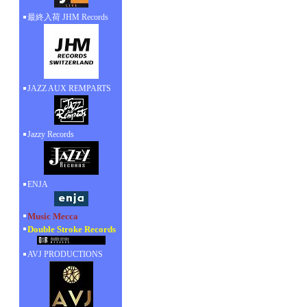
最終入荷 JHM Records
JAZZ AUX REMPARTS
Jazzy Records
ENJA
Music Mecca
Double Stroke Records
AVJ PRODUCTIONS