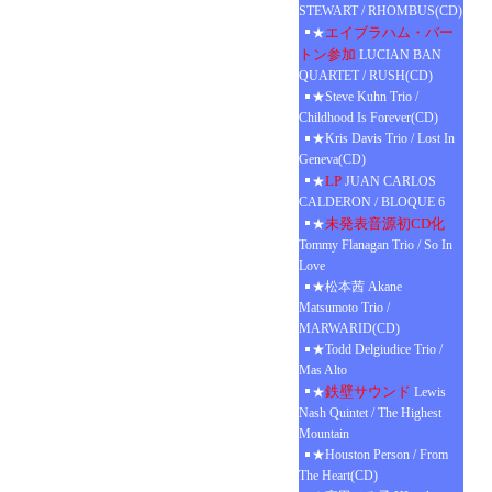
STEWART / RHOMBUS(CD)
エイブラハム・バー
★
トン参加
LUCIAN BAN
QUARTET / RUSH(CD)
★Steve Kuhn Trio /
Childhood Is Forever(CD)
★Kris Davis Trio / Lost In
Geneva(CD)
LP
★
JUAN CARLOS
CALDERON / BLOQUE 6
未発表音源初CD化
★
Tommy Flanagan Trio / So In
Love
★松本茜 Akane
Matsumoto Trio /
MARWARID(CD)
★Todd Delgiudice Trio /
Mas Alto
鉄壁サウンド
★
Lewis
Nash Quintet / The Highest
Mountain
★Houston Person / From
The Heart(CD)