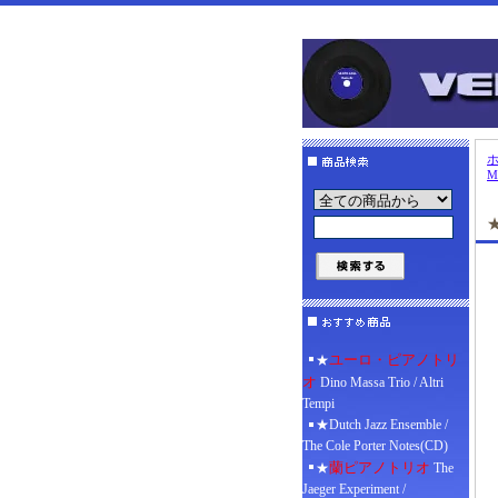
M
★
ユーロ・ピアノトリ
★
オ
Dino Massa Trio / Altri
Tempi
★Dutch Jazz Ensemble /
The Cole Porter Notes(CD)
蘭ピアノトリオ
★
The
Jaeger Experiment /