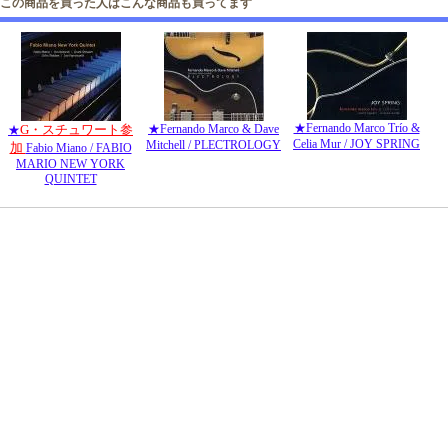
この商品を買った人はこんな商品も買ってます
★Fernando Marco Trío &
G・スチュワート参
★Fernando Marco & Dave
★
Celia Mur / JOY SPRING
Mitchell / PLECTROLOGY
加
Fabio Miano / FABIO
MARIO NEW YORK
QUINTET