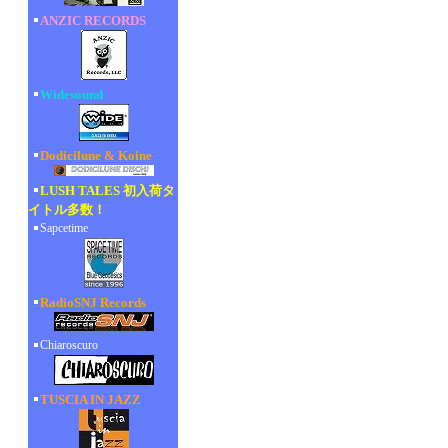
ANZIC RECORDS
Widesound
Dodicilune & Koine
LUSH TALES 初入荷タ
イトル多数！
Sapcetime
RadioSNJ Records
Chiaroscuro
TUSCIA IN JAZZ