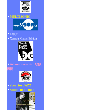
MULTISONIC
Fo(u)r
Xanadu Master Edition
Arbors Records 取扱
再開
abeat for JAZZ
MONS RECORDS