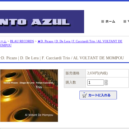
ホーム
>
BLAU RECORDS
>
★D. Picazo | D. De Lera | F. Cucciardi Trio / AL VOLTANT DE
OMPOU
D. Picazo | D. De Lera | F. Cucciardi Trio / AL VOLTANT DE MOMPOU
販売価格
2,650円(内税)
購入数