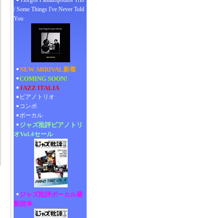
Yiorgos Pantazopoulos Trio
/ Some Things I've Never Told
You
NEW ARRIVAL新着
COMING SOON!
JAZZ ITALIA
ピアノトリオ
コンボ
ボーカル
ジャズ批評ピアノトリ
オVol.4セール
ジャズ批評ボーカル最
新読本