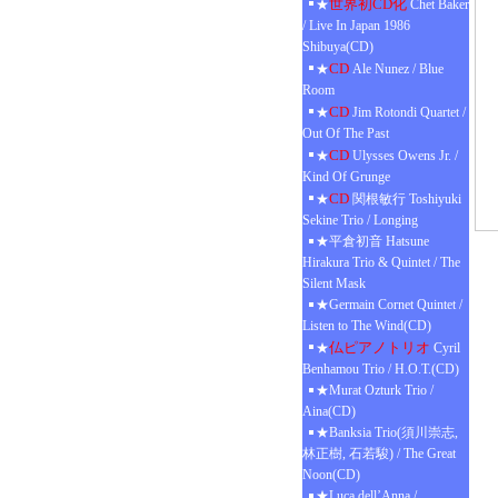
世界初CD化
★
Chet Baker
/ Live In Japan 1986
Shibuya(CD)
CD
★
Ale Nunez / Blue
Room
CD
★
Jim Rotondi Quartet /
Out Of The Past
CD
★
Ulysses Owens Jr. /
Kind Of Grunge
CD
★
関根敏行 Toshiyuki
Sekine Trio / Longing
★平倉初音 Hatsune
Hirakura Trio & Quintet / The
Silent Mask
★Germain Cornet Quintet /
Listen to The Wind(CD)
仏ピアノトリオ
★
Cyril
Benhamou Trio / H.O.T.(CD)
★Murat Ozturk Trio /
Aina(CD)
★Banksia Trio(須川崇志,
林正樹, 石若駿) / The Great
Noon(CD)
★Luca dell’Anna /