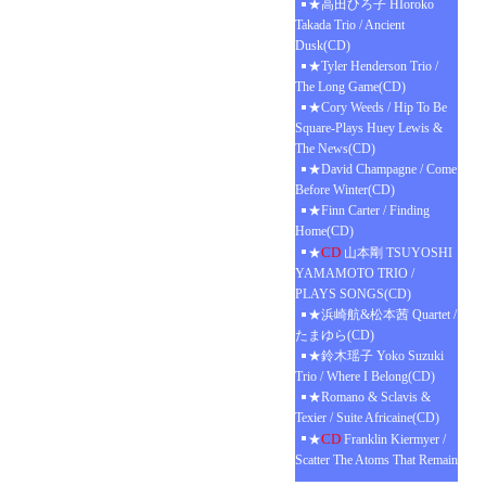
★高田ひろ子 HIoroko
Takada Trio / Ancient
Dusk(CD)
★Tyler Henderson Trio /
The Long Game(CD)
★Cory Weeds / Hip To Be
Square-Plays Huey Lewis &
The News(CD)
★David Champagne / Come
Before Winter(CD)
★Finn Carter / Finding
Home(CD)
CD
★
山本剛 TSUYOSHI
YAMAMOTO TRIO /
PLAYS SONGS(CD)
★浜崎航&松本茜 Quartet /
たまゆら(CD)
★鈴木瑶子 Yoko Suzuki
Trio / Where I Belong(CD)
★Romano & Sclavis &
Texier / Suite Africaine(CD)
CD
★
Franklin Kiermyer /
Scatter The Atoms That Remain