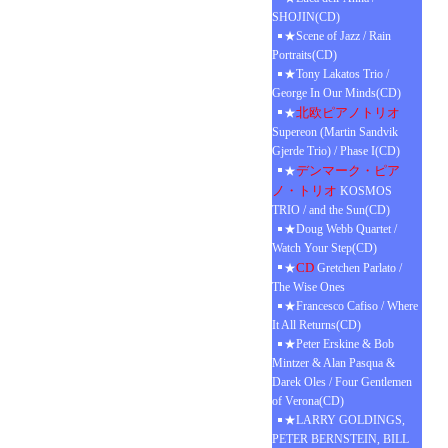
SHOJIN(CD)
★Scene of Jazz / Rain
Portraits(CD)
★Tony Lakatos Trio /
George In Our Minds(CD)
北欧ピアノトリオ
★
Supereon (Martin Sandvik
Gjerde Trio) / Phase I(CD)
デンマーク・ピア
★
ノ・トリオ
KOSMOS
TRIO / and the Sun(CD)
★Doug Webb Quartet /
Watch Your Step(CD)
CD
★
Gretchen Parlato /
The Wise Ones
★Francesco Cafiso / Where
It All Returns(CD)
★Peter Erskine & Bob
Mintzer & Alan Pasqua &
Darek Oles / Four Gentlemen
of Verona(CD)
★LARRY GOLDINGS,
PETER BERNSTEIN, BILL