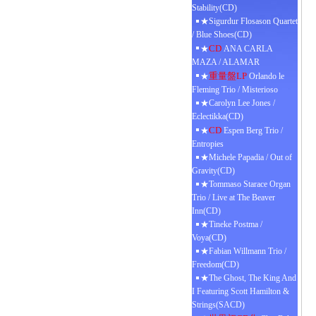
Stability(CD)
★Sigurdur Flosason Quartet
/ Blue Shoes(CD)
CD
★
ANA CARLA
MAZA / ALAMAR
重量盤LP
★
Orlando le
Fleming Trio / Misterioso
★Carolyn Lee Jones /
Eclectikka(CD)
CD
★
Espen Berg Trio /
Entropies
★Michele Papadia / Out of
Gravity(CD)
★Tommaso Starace Organ
Trio / Live at The Beaver
Inn(CD)
★Tineke Postma /
Voya(CD)
★Fabian Willmann Trio /
Freedom(CD)
★The Ghost, The King And
I Featuring Scott Hamilton &
Strings(SACD)