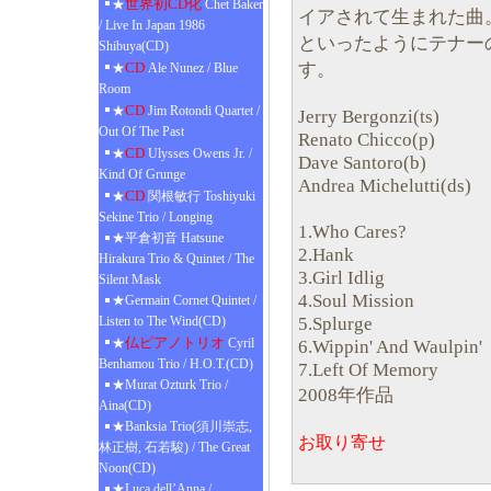
世界初CD化
★
Chet Baker
イアされて生まれた曲
/ Live In Japan 1986
といったようにテナー
Shibuya(CD)
す。
CD
★
Ale Nunez / Blue
Room
CD
★
Jim Rotondi Quartet /
Jerry Bergonzi(ts)
Out Of The Past
Renato Chicco(p)
CD
★
Ulysses Owens Jr. /
Dave Santoro(b)
Kind Of Grunge
Andrea Michelutti(ds)
CD
★
関根敏行 Toshiyuki
Sekine Trio / Longing
1.Who Cares?
★平倉初音 Hatsune
2.Hank
Hirakura Trio & Quintet / The
3.Girl Idlig
Silent Mask
4.Soul Mission
★Germain Cornet Quintet /
5.Splurge
Listen to The Wind(CD)
仏ピアノトリオ
★
Cyril
6.Wippin' And Waulpin'
Benhamou Trio / H.O.T.(CD)
7.Left Of Memory
★Murat Ozturk Trio /
2008年作品
Aina(CD)
★Banksia Trio(須川崇志,
お取り寄せ
林正樹, 石若駿) / The Great
Noon(CD)
★Luca dell’Anna /