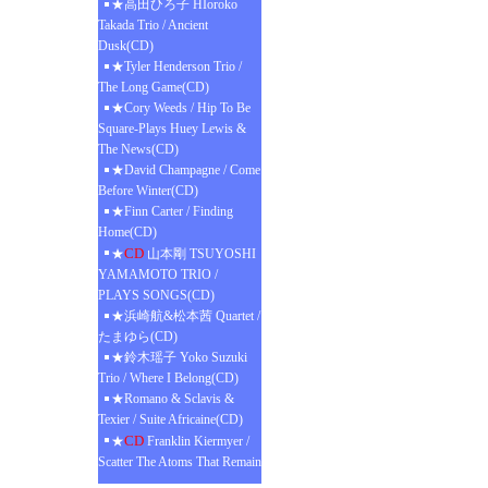
★高田ひろ子 HIoroko
Takada Trio / Ancient
Dusk(CD)
★Tyler Henderson Trio /
The Long Game(CD)
★Cory Weeds / Hip To Be
Square-Plays Huey Lewis &
The News(CD)
★David Champagne / Come
Before Winter(CD)
★Finn Carter / Finding
Home(CD)
CD
★
山本剛 TSUYOSHI
YAMAMOTO TRIO /
PLAYS SONGS(CD)
★浜崎航&松本茜 Quartet /
たまゆら(CD)
★鈴木瑶子 Yoko Suzuki
Trio / Where I Belong(CD)
★Romano & Sclavis &
Texier / Suite Africaine(CD)
CD
★
Franklin Kiermyer /
Scatter The Atoms That Remain