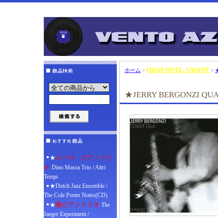
HIGH NOTE, SAVANT
ホーム
>
>
★JERRY BERGONZI QUA
ユーロ・ピアノトリ
★
オ
Dino Massa Trio / Altri
Tempi
★Dutch Jazz Ensemble /
The Cole Porter Notes(CD)
蘭ピアノトリオ
★
The
Jaeger Experiment /