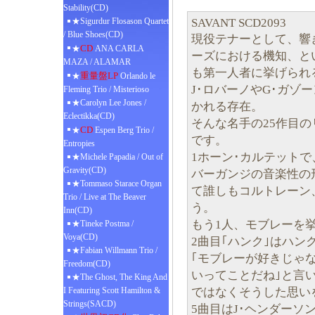
Stability(CD)
SAVANT SCD2093
★Sigurdur Flosason Quartet
/ Blue Shoes(CD)
現役テナーとして、響
CD
★
ANA CARLA
ーズにおける機知、と
MAZA / ALAMAR
も第一人者に挙げられ
重量盤LP
★
Orlando le
J･ロバーノやG･ガゾ
Fleming Trio / Misterioso
★Carolyn Lee Jones /
かれる存在。
Eclectikka(CD)
そんな名手の25作目の
CD
★
Espen Berg Trio /
です。
Entropies
1ホーン･カルテット
★Michele Papadia / Out of
Gravity(CD)
バーガンジの音楽性の
★Tommaso Starace Organ
て誰しもコルトレーン
Trio / Live at The Beaver
う。
Inn(CD)
もう1人、モブレーを挙
★Tineke Postma /
Voya(CD)
2曲目｢ハンク｣はハン
★Fabian Willmann Trio /
｢モブレーが好きじゃ
Freedom(CD)
いってことだね｣と言
★The Ghost, The King And
ではなくそうした思い
I Featuring Scott Hamilton &
Strings(SACD)
5曲目はJ･ヘンダーソ