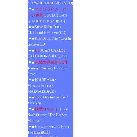
STEWART / RHOMBUS(CD)
エイブラハム・バー
★
トン参加
LUCIAN BAN
QUARTET / RUSH(CD)
★Steve Kuhn Trio /
Childhood Is Forever(CD)
★Kris Davis Trio / Lost In
Geneva(CD)
LP
★
JUAN CARLOS
CALDERON / BLOQUE 6
未発表音源初CD化
★
Tommy Flanagan Trio / So In
Love
★松本茜 Akane
Matsumoto Trio /
MARWARID(CD)
★Todd Delgiudice Trio /
Mas Alto
鉄壁サウンド
★
Lewis
Nash Quintet / The Highest
Mountain
★Houston Person / From
The Heart(CD)