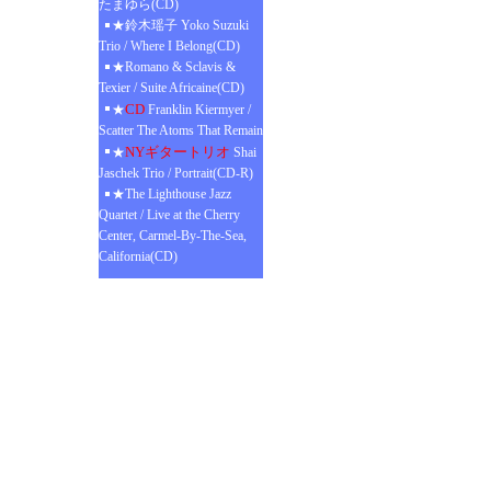
たまゆら(CD)
★鈴木瑶子 Yoko Suzuki
Trio / Where I Belong(CD)
★Romano & Sclavis &
Texier / Suite Africaine(CD)
CD
★
Franklin Kiermyer /
Scatter The Atoms That Remain
NYギタートリオ
★
Shai
Jaschek Trio / Portrait(CD-R)
★The Lighthouse Jazz
Quartet / Live at the Cherry
Center, Carmel-By-The-Sea,
California(CD)