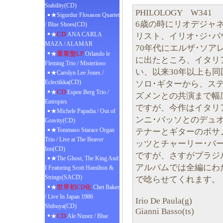
Stability(CD)
PHILOLOGY W341
★Sigurdur Flosason Quartet
6歳の時にリオデジャ
/ Blue Shoes(CD)
CD
★
ANA CARLA
リスト、イリオ･ジ･パ
MAZA / ALAMAR
70年代にエルザ･ソア
重量盤LP
★
Orlando le
に出たところ、イタリ
Fleming Trio / Misterioso
い、以来30年以上も
★Carolyn Lee Jones /
Eclectikka(CD)
ソロ･ギターから、ス
CD
★
Espen Berg Trio /
ズメンとの共演まで幅
Entropies
ですが、今作はイタリ
★Michele Papadia / Out of
ンニ･バッソとのデュ
Gravity(CD)
★Tommaso Starace Organ
テナーとギターのボサ
Trio / Live at The Beaver
ッツとチャーリー･バード
Inn(CD)
ですが、さすがブラジ
★The Ghost, The King And
アルバムでは全編にわ
I Featuring Scott Hamilton &
Strings(SACD)
で唸らせてくれます。
世界初CD化
★
Chet Baker
/ Live In Japan 1986
Irio De Paula(g)
Shibuya(CD)
Gianni Basso(ts)
CD
★
Ale Nunez / Blue