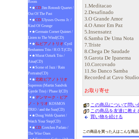
Room
1.Meditacao
CD
★
Jim Rotondi Quartet /
2.Desafinado
Out Of The Past
3.O Grande Amor
CD
★
Ulysses Owens Jr. /
4.O Amor Em Paz
Kind Of Grunge
5.Insensatez
★Germain Cornet Quintet /
6.Samba De Uma Nota
Listen to The Wind(CD)
仏ピアノトリオ
★
Cyril
7.Triste
Benhamou Trio / H.O.T.(CD)
8.Chega De Saudade
★Murat Ozturk Trio /
9.Garota De Ipanema
Aina(CD)
10.Corcovado
★Scene of Jazz / Rain
11.So Danco Samba
Portraits(CD)
Recorded at Cavo Studi
北欧ピアノトリオ
★
Supereon (Martin Sandvik
お取り寄せ
Gjerde Trio) / Phase I(CD)
デンマーク・ピア
★
ノ・トリオ
KOSMOS
この商品について問い
TRIO / and the Sun(CD)
この商品を友達に教え
★Doug Webb Quartet /
買い物を続ける
Watch Your Step(CD)
CD
★
Gretchen Parlato /
この商品を買った人はこんな商品
The Wise Ones