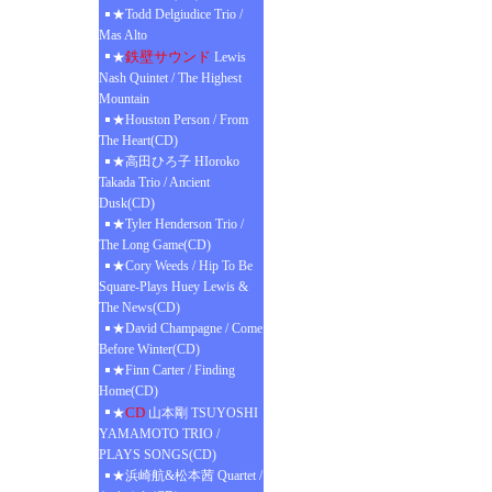
★Todd Delgiudice Trio /
Mas Alto
鉄壁サウンド
★
Lewis
Nash Quintet / The Highest
Mountain
★Houston Person / From
The Heart(CD)
★高田ひろ子 HIoroko
Takada Trio / Ancient
Dusk(CD)
★Tyler Henderson Trio /
The Long Game(CD)
★Cory Weeds / Hip To Be
Square-Plays Huey Lewis &
The News(CD)
★David Champagne / Come
Before Winter(CD)
★Finn Carter / Finding
Home(CD)
CD
★
山本剛 TSUYOSHI
YAMAMOTO TRIO /
PLAYS SONGS(CD)
★浜崎航&松本茜 Quartet /