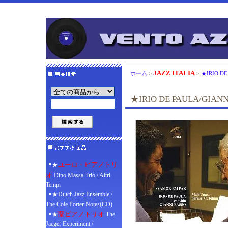
JAZZ ITALIA
ホーム
>
>
★IRIO DE 
★IRIO DE PAULA/GIANNI 
ユーロ・ピアノトリ
★
オ
Dino Massa Trio / Altri
Tempi
★Dutch Jazz Ensemble /
The Cole Porter Notes(CD)
蘭ピアノトリオ
★
The
Jaeger Experiment /