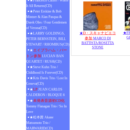
★Francesco Cafiso / Where
It All Returns(CD)
★Peter Erskine & Bob
Mintzer & Alan Pasqua &
Darek Oles / Four Gentlemen
of Verona(CD)
D・スキャナピエコ
★FR
★
★LARRY GOLDINGS,
G
参加
MARCO DI
PETER BERNSTEIN, BILL
BATTISTA/ROSETTA
STEWART / RHOMBUS(CD)
STONE
エイブラハム・バー
★
トン参加
LUCIAN BAN
QUARTET / RUSH(CD)
★Steve Kuhn Trio /
Childhood Is Forever(CD)
★Kris Davis Trio / Lost In
Geneva(CD)
LP
★
JUAN CARLOS
CALDERON / BLOQUE 6
未発表音源初CD化
★
Tommy Flanagan Trio / So In
Love
★松本茜 Akane
Matsumoto Trio /
MARWARID(CD)