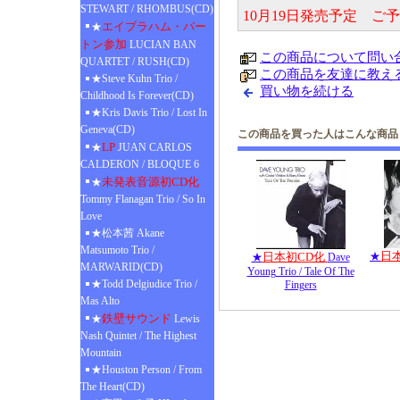
STEWART / RHOMBUS(CD)
10月19日発売予定 ご
エイブラハム・バー
★
トン参加
LUCIAN BAN
この商品について問い
QUARTET / RUSH(CD)
この商品を友達に教え
★Steve Kuhn Trio /
買い物を続ける
Childhood Is Forever(CD)
★Kris Davis Trio / Lost In
Geneva(CD)
この商品を買った人はこんな商品
LP
★
JUAN CARLOS
CALDERON / BLOQUE 6
未発表音源初CD化
★
Tommy Flanagan Trio / So In
Love
★松本茜 Akane
Matsumoto Trio /
日
日本初CD化
★
★
Dave
MARWARID(CD)
Young Trio / Tale Of The
★Todd Delgiudice Trio /
Fingers
Mas Alto
鉄壁サウンド
★
Lewis
Nash Quintet / The Highest
Mountain
★Houston Person / From
The Heart(CD)