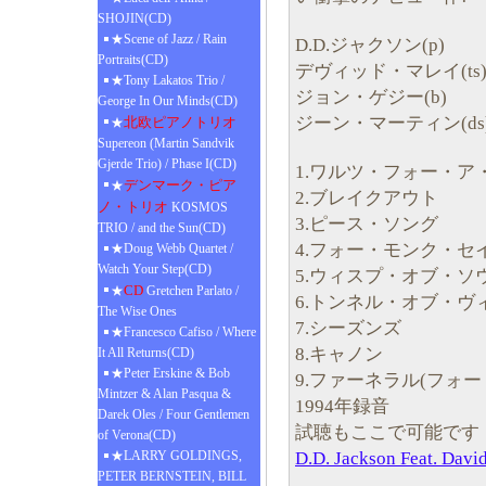
SHOJIN(CD)
★Scene of Jazz / Rain
D.D.ジャクソン(p)
Portraits(CD)
デヴィッド・マレイ(ts
★Tony Lakatos Trio /
ジョン・ゲジー(b)
George In Our Minds(CD)
ジーン・マーティン(ds
北欧ピアノトリオ
★
Supereon (Martin Sandvik
Gjerde Trio) / Phase I(CD)
1.ワルツ・フォー・ア
デンマーク・ピア
★
2.ブレイクアウト
ノ・トリオ
KOSMOS
3.ピース・ソング
TRIO / and the Sun(CD)
4.フォー・モンク・セ
★Doug Webb Quartet /
Watch Your Step(CD)
5.ウィスプ・オブ・ソ
CD
★
Gretchen Parlato /
6.トンネル・オブ・ヴ
The Wise Ones
7.シーズンズ
★Francesco Cafiso / Where
8.キャノン
It All Returns(CD)
★Peter Erskine & Bob
9.ファーネラル(フォー
Mintzer & Alan Pasqua &
1994年録音
Darek Oles / Four Gentlemen
試聴もここで可能です
of Verona(CD)
D.D. Jackson Feat. Da
★LARRY GOLDINGS,
PETER BERNSTEIN, BILL