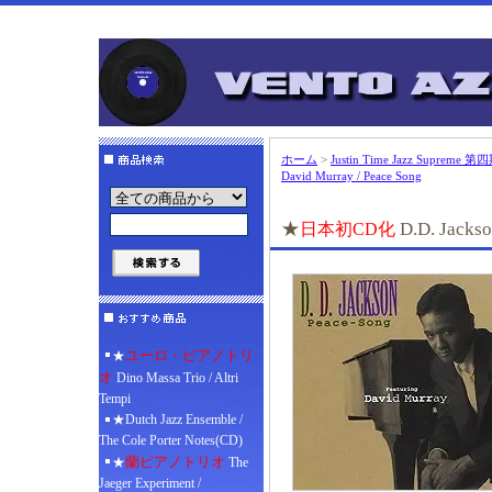
ホーム
>
Justin Time Jazz Supreme
David Murray / Peace Song
★
D.D. Jackso
日本初CD化
ユーロ・ピアノトリ
★
オ
Dino Massa Trio / Altri
Tempi
★Dutch Jazz Ensemble /
The Cole Porter Notes(CD)
蘭ピアノトリオ
★
The
Jaeger Experiment /