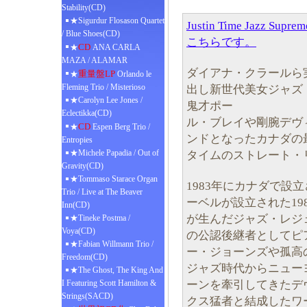
Stability(CD)
★Sigurdur Flosason Quartet
Justin Time Jazz 
/ Blue Shoes(CD)
こちらです。
CD
★
ANA CARLA
MAZA / ALAMAR
ダイアナ・クラールら
重量盤LP
★
Orlando le
Fleming Trio / Misterioso
出し新世代美女ジャズ
★Carolyn Lee Jones /
鬼才ポー
Eclectikka(CD)
ル・ブレイや剛腕デヴ
CD
★
Espen Berg Trio /
ンドとなったカナダの
Entropies
★Michele Papadia / Out of
タイムのストレート・
Gravity(CD)
★Tommaso Starace Organ
1983年にカナダで設
Trio / Live at The Beaver
ーベルが設立された19
Inn(CD)
が生んだジャズ・レジ
★Tineke Postma /
Voya(CD)
の公認後継者としてピ
★Fabian Willmann Trio /
ー・ジョーンズや孤高
Freedom(CD)
ジャズ時代からニュー
★The Ghost, The King And
ーンを牽引してきたデ
I Featuring Scott Hamilton &
Strings(SACD)
クス猛者と結成したワ