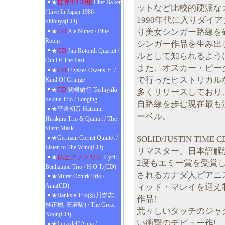
世界初CD化
★
Chet Baker
ットなど比較的硬派な
/ Live In Japan 1986
1990年代に入りダイ
Shibuya(CD)
り美女シンガー路線を
CD
★
Ale Nunez / Blue
Room
シンガー作品を生み出
CD
★
Jim Rotondi Quartet /
ルとして知られるよう
Out Of The Past
また、オスカー・ピー
CD
★
Ulysses Owens Jr. /
で行ったヒストリカル
Kind Of Grunge
CD
★
関根敏行 Toshiyuki
多くリリースしており
Sekine Trio / Longing
自路線を歩む現在最も
★平倉初音 Hatsune
ーベル。
Hirakura Trio & Quintet / The
Silent Mask
SOLID/JUSTIN TIM
★Germain Cornet Quintet /
Listen to The Wind(CD)
リマスター、日本語解
仏ピアノトリオ
★
Cyril
2度もエミー賞を受賞
Benhamou Trio / H.O.T.(CD)
されるカナダ人ピアニス
★Murat Ozturk Trio /
ィッド・マレイを迎え
Aina(CD)
★Banksia Trio(須川崇志,
作品!
林正樹, 石若駿) / The Great
荒々しいタッチのジャ
Noon(CD)
い衝撃のデビュー作!
★Luca dell’Anna /