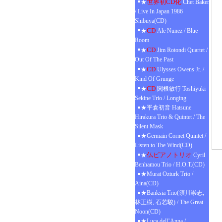
世界初CD化
★
Chet Baker
/ Live In Japan 1986
Shibuya(CD)
CD
★
Ale Nunez / Blue
Room
CD
★
Jim Rotondi Quartet /
Out Of The Past
CD
★
Ulysses Owens Jr. /
Kind Of Grunge
CD
★
関根敏行 Toshiyuki
Sekine Trio / Longing
★平倉初音 Hatsune
Hirakura Trio & Quintet / The
Silent Mask
★Germain Cornet Quintet /
Listen to The Wind(CD)
仏ピアノトリオ
★
Cyril
Benhamou Trio / H.O.T.(CD)
★Murat Ozturk Trio /
Aina(CD)
★Banksia Trio(須川崇志,
林正樹, 石若駿) / The Great
Noon(CD)
★Luca dell’Anna /