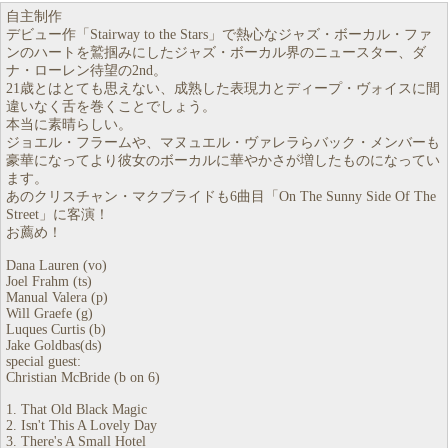
自主制作
デビュー作「Stairway to the Stars」で熱心なジャズ・ボーカル・ファ
ンのハートを鷲掴みにしたジャズ・ボーカル界のニュースター、ダ
ナ・ローレン待望の2nd。
21歳とはとても思えない、成熟した表現力とディープ・ヴォイスに間
違いなく舌を巻くことでしょう。
本当に素晴らしい。
ジョエル・フラームや、マヌュエル・ヴァレラらバック・メンバーも
豪華になってより彼女のボーカルに華やかさが増したものになってい
ます。
あのクリスチャン・マクブライドも6曲目「On The Sunny Side Of The
Street」に客演！
お薦め！
Dana Lauren (vo)
Joel Frahm (ts)
Manual Valera (p)
Will Graefe (g)
Luques Curtis (b)
Jake Goldbas(ds)
special guest:
Christian McBride (b on 6)
1. That Old Black Magic
2. Isn't This A Lovely Day
3. There's A Small Hotel