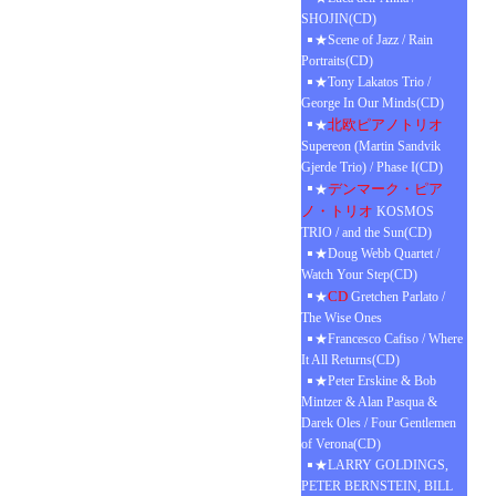
SHOJIN(CD)
★Scene of Jazz / Rain
Portraits(CD)
★Tony Lakatos Trio /
George In Our Minds(CD)
北欧ピアノトリオ
★
Supereon (Martin Sandvik
Gjerde Trio) / Phase I(CD)
デンマーク・ピア
★
ノ・トリオ
KOSMOS
TRIO / and the Sun(CD)
★Doug Webb Quartet /
Watch Your Step(CD)
CD
★
Gretchen Parlato /
The Wise Ones
★Francesco Cafiso / Where
It All Returns(CD)
★Peter Erskine & Bob
Mintzer & Alan Pasqua &
Darek Oles / Four Gentlemen
of Verona(CD)
★LARRY GOLDINGS,
PETER BERNSTEIN, BILL