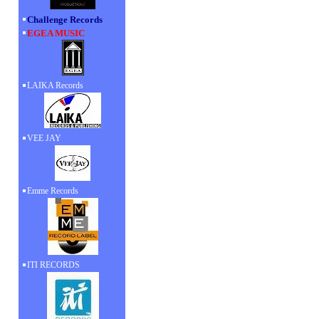
Challenge Records
EGEA MUSIC
LAIKA Records
VEE JAY
Emme Records
ITI RECORDS