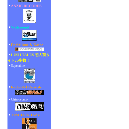
ANZIC RECORDS
Widesound
Dodicilune & Koine
LUSH TALES 初入荷タ
イトル多数！
Sapcetime
RadioSNJ Records
Chiaroscuro
TUSCIA IN JAZZ