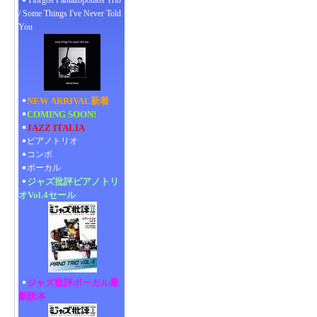
Yiorgos Pantazopoulos Trio
/ Some Things I've Never Told
You
NEW ARRIVAL新着
COMING SOON!
JAZZ ITALIA
ピアノトリオ
コンボ
ボーカル
ジャズ批評ピアノトリ
オVol.4セール
ジャズ批評ボーカル最
新読本