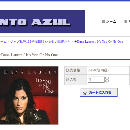
ホーム
>
ジャズ批評169号掲載盤 いま旬の歌姫たち
>
★Dana Lauren / It's You Or No One
Dana Lauren / It's You Or No One
販売価格
2,450円(内税)
購入数