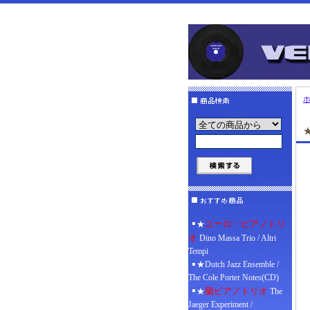
★
ユーロ・ピアノトリ
★
オ
Dino Massa Trio / Altri
Tempi
★Dutch Jazz Ensemble /
The Cole Porter Notes(CD)
蘭ピアノトリオ
★
The
Jaeger Experiment /