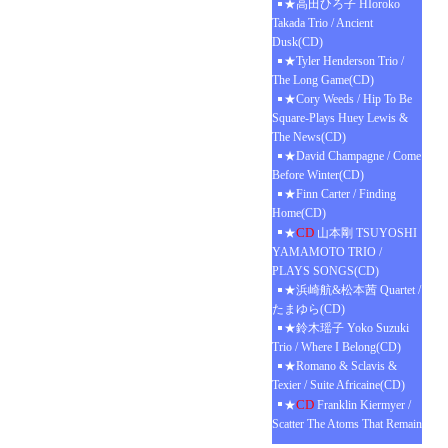
★高田ひろ子 HIoroko
Takada Trio / Ancient
Dusk(CD)
★Tyler Henderson Trio /
The Long Game(CD)
★Cory Weeds / Hip To Be
Square-Plays Huey Lewis &
The News(CD)
★David Champagne / Come
Before Winter(CD)
★Finn Carter / Finding
Home(CD)
CD
★
山本剛 TSUYOSHI
YAMAMOTO TRIO /
PLAYS SONGS(CD)
★浜崎航&松本茜 Quartet /
たまゆら(CD)
★鈴木瑶子 Yoko Suzuki
Trio / Where I Belong(CD)
★Romano & Sclavis &
Texier / Suite Africaine(CD)
CD
★
Franklin Kiermyer /
Scatter The Atoms That Remain