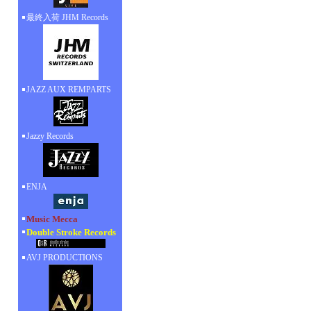
最終入荷 JHM Records
JAZZ AUX REMPARTS
Jazzy Records
ENJA
Music Mecca
Double Stroke Records
AVJ PRODUCTIONS