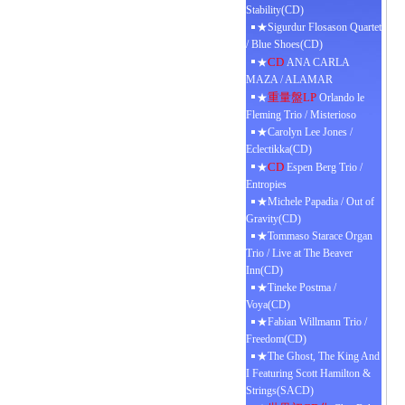
Stability(CD)
★Sigurdur Flosason Quartet
/ Blue Shoes(CD)
CD
★
ANA CARLA
MAZA / ALAMAR
重量盤LP
★
Orlando le
Fleming Trio / Misterioso
★Carolyn Lee Jones /
Eclectikka(CD)
CD
★
Espen Berg Trio /
Entropies
★Michele Papadia / Out of
Gravity(CD)
★Tommaso Starace Organ
Trio / Live at The Beaver
Inn(CD)
★Tineke Postma /
Voya(CD)
★Fabian Willmann Trio /
Freedom(CD)
★The Ghost, The King And
I Featuring Scott Hamilton &
Strings(SACD)