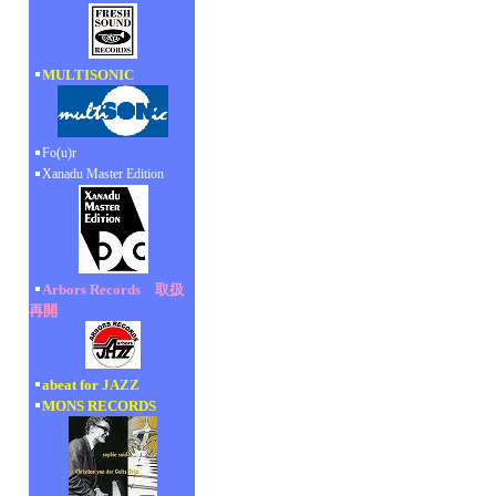
MULTISONIC
Fo(u)r
Xanadu Master Edition
Arbors Records 取扱
再開
abeat for JAZZ
MONS RECORDS