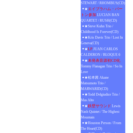
STEWART / RHOMBUS(CD)
エイブラハム・バー
★
トン参加
LUCIAN BAN
QUARTET / RUSH(CD)
★Steve Kuhn Trio /
Childhood Is Forever(CD)
★Kris Davis Trio / Lost In
Geneva(CD)
LP
★
JUAN CARLOS
CALDERON / BLOQUE 6
未発表音源初CD化
★
Tommy Flanagan Trio / So In
Love
★松本茜 Akane
Matsumoto Trio /
MARWARID(CD)
★Todd Delgiudice Trio /
Mas Alto
鉄壁サウンド
★
Lewis
Nash Quintet / The Highest
Mountain
★Houston Person / From
The Heart(CD)