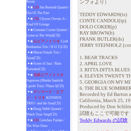
ンフォより）
Room
CD
★
Jim Rotondi Quartet /
Out Of The Past
TEDDY EDWARDS(ts)
CD
★
Ulysses Owens Jr. /
CONTE CANDOLI(tp)
Kind Of Grunge
DOLO COKER(p)
★Germain Cornet Quintet /
RAY BROWN(b)
Listen to The Wind(CD)
FRANK BUTLER(ds)
仏ピアノトリオ
★
Cyril
JERRY STEINHOLZ (con
Benhamou Trio / H.O.T.(CD)
★Murat Ozturk Trio /
1. BEAR TRACKS
Aina(CD)
2. APRIL LOVE
★Scene of Jazz / Rain
3. RITTA DITTA BLUES
Portraits(CD)
北欧ピアノトリオ
★
4. ELEVEN TWENTY T
Supereon (Martin Sandvik
5. GEORGIA ON MY M
Gjerde Trio) / Phase I(CD)
6. THE BLUE SOMBRE
デンマーク・ピア
★
Recorded by Ed Barton a
ノ・トリオ
KOSMOS
California, March 25, 1
TRIO / and the Sun(CD)
Produced by Don Schlitt
★Doug Webb Quartet /
試聴もここで可能です
Watch Your Step(CD)
Teddy Edwards の試聴
CD
★
Gretchen Parlato /
The Wise Ones