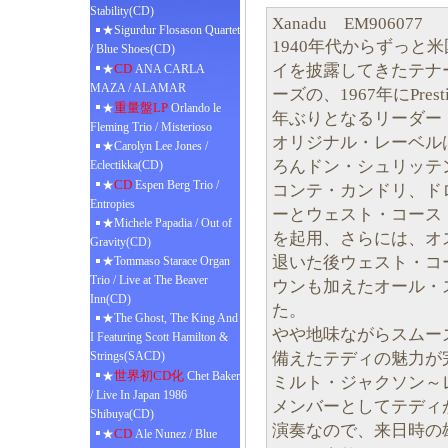
Stability(CD)
Xanadu EM906077
★Sigurdur Flosason Quartet
1940年代からずっと
/ Blue Shoes(CD)
イを披露してきたテナ
CD
★
ANA CARLA
MAZA / ALAMAR
ーズの、1967年にPresti
重量盤LP
★
Orlando le
年ぶりとなるリーダー
Fleming Trio / Misterioso
オリジナル・レーベルは
★Carolyn Lee Jones /
ろんドン・シュリッテ
Eclectikka(CD)
CD
★
Espen Berg Trio /
コンテ・カンドリ、ド
Entropies
ーとウェスト・コース
★Michele Papadia / Out of
を起用、さらには、オ
Gravity(CD)
退いた後ウェスト・コ
★Tommaso Starace Organ
Trio / Live at The Beaver
ウンも加えたオール・
Inn(CD)
た。
★The Ghost, The King And
やや地味ながらスムー
I Featuring Scott Hamilton &
備えたテディの魅力が
Strings(SACD)
世界初CD化
★
Chet Baker
ミルト・ジャクソン～
/ Live In Japan 1986
メンバーとしてテディ
Shibuya(CD)
演奏なので、来日時の
CD
★
Ale Nunez / Blue