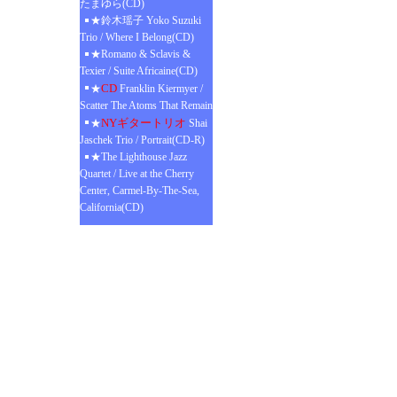
たまゆら(CD)
★鈴木瑶子 Yoko Suzuki
Trio / Where I Belong(CD)
★Romano & Sclavis &
Texier / Suite Africaine(CD)
CD
★
Franklin Kiermyer /
Scatter The Atoms That Remain
NYギタートリオ
★
Shai
Jaschek Trio / Portrait(CD-R)
★The Lighthouse Jazz
Quartet / Live at the Cherry
Center, Carmel-By-The-Sea,
California(CD)