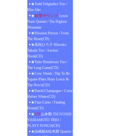
★Todd Delgiudice Trio /
Mas Alto
鉄壁サウンド
★
Lewis
Nash Quintet / The Highest
Mountain
★Houston Person / From
The Heart(CD)
★高田ひろ子 HIoroko
Takada Trio / Ancient
Dusk(CD)
★Tyler Henderson Trio /
The Long Game(CD)
★Cory Weeds / Hip To Be
Square-Plays Huey Lewis &
The News(CD)
★David Champagne / Come
Before Winter(CD)
★Finn Carter / Finding
Home(CD)
CD
★
山本剛 TSUYOSHI
YAMAMOTO TRIO /
PLAYS SONGS(CD)
★浜崎航&松本茜 Quartet /