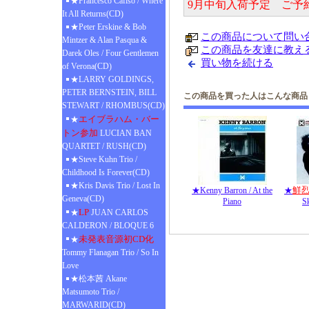
★Francesco Cafiso / Where
9月中旬入荷予定 ご予
It All Returns(CD)
★Peter Erskine & Bob
この商品について問い
Mintzer & Alan Pasqua &
この商品を友達に教え
Darek Oles / Four Gentlemen
買い物を続ける
of Verona(CD)
★LARRY GOLDINGS,
PETER BERNSTEIN, BILL
この商品を買った人はこんな商品
STEWART / RHOMBUS(CD)
エイブラハム・バー
★
トン参加
LUCIAN BAN
QUARTET / RUSH(CD)
★Steve Kuhn Trio /
Childhood Is Forever(CD)
★Kris Davis Trio / Lost In
鮮
★Kenny Barron / At the
★
Geneva(CD)
Piano
S
LP
★
JUAN CARLOS
CALDERON / BLOQUE 6
未発表音源初CD化
★
Tommy Flanagan Trio / So In
Love
★松本茜 Akane
Matsumoto Trio /
MARWARID(CD)