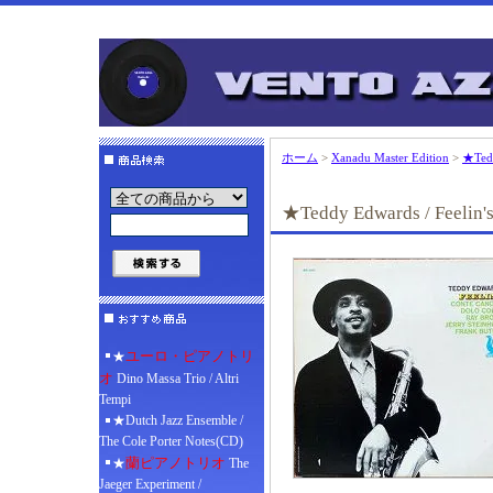
ホーム
>
Xanadu Master Edition
>
★Tedd
★Teddy Edwards / Feelin'
ユーロ・ピアノトリ
★
オ
Dino Massa Trio / Altri
Tempi
★Dutch Jazz Ensemble /
The Cole Porter Notes(CD)
蘭ピアノトリオ
★
The
Jaeger Experiment /