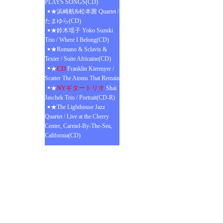
PLAYS SONGS(CD)
★浜崎航&松本茜 Quartet /
たまゆら(CD)
★鈴木瑶子 Yoko Suzuki
Trio / Where I Belong(CD)
★Romano & Sclavis &
Texier / Suite Africaine(CD)
CD
★
Franklin Kiermyer /
Scatter The Atoms That Remain
NYギタートリオ
★
Shai
Jaschek Trio / Portrait(CD-R)
★The Lighthouse Jazz
Quartet / Live at the Cherry
Center, Carmel-By-The-Sea,
California(CD)