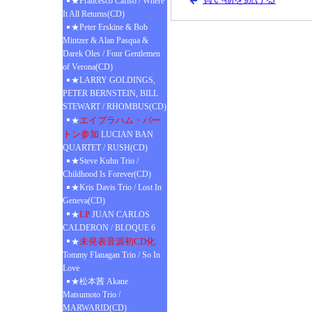
★Francesco Cafiso / Where
It All Returns(CD)
★Peter Erskine & Bob
Mintzer & Alan Pasqua &
Darek Oles / Four Gentlemen
of Verona(CD)
★LARRY GOLDINGS,
PETER BERNSTEIN, BILL
STEWART / RHOMBUS(CD)
エイブラハム・バー
★
トン参加
LUCIAN BAN
QUARTET / RUSH(CD)
★Steve Kuhn Trio /
Childhood Is Forever(CD)
★Kris Davis Trio / Lost In
Geneva(CD)
LP
★
JUAN CARLOS
CALDERON / BLOQUE 6
未発表音源初CD化
★
Tommy Flanagan Trio / So In
Love
★松本茜 Akane
Matsumoto Trio /
MARWARID(CD)