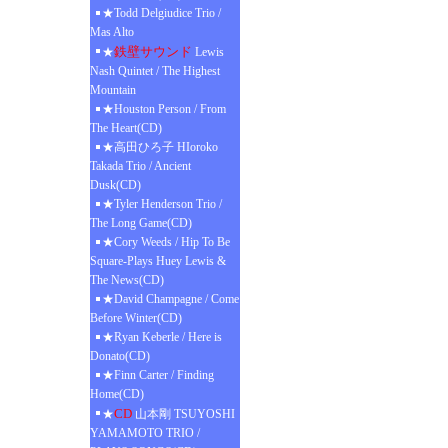
★Todd Delgiudice Trio /
Mas Alto
鉄壁サウンド
★
Lewis
Nash Quintet / The Highest
Mountain
★Houston Person / From
The Heart(CD)
★高田ひろ子 HIoroko
Takada Trio / Ancient
Dusk(CD)
★Tyler Henderson Trio /
The Long Game(CD)
★Cory Weeds / Hip To Be
Square-Plays Huey Lewis &
The News(CD)
★David Champagne / Come
Before Winter(CD)
★Ryan Keberle / Here is
Donato(CD)
★Finn Carter / Finding
Home(CD)
CD
★
山本剛 TSUYOSHI
YAMAMOTO TRIO /