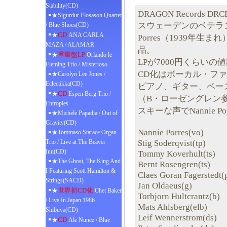
Stability(CD)
DRAGON Records DRC
★Sigurdur Flosason Quartet
スウェーデンのベテラン
/ Blue Shoes(CD)
CD
★
ANA CARLA
Porres（1939年生ま
MAZA / ALAMAR
品。
重量盤LP
★
Orlando le
LPが7000円くらい
Fleming Trio / Misterioso
CD化はボーカル・フ
★Carolyn Lee Jones /
Eclectikka(CD)
ピアノ、ギター、ベー
CD
★
Espen Berg Trio /
（B・ローゼングレン
Entropies
スキーな声でNannie P
★Michele Papadia / Out of
Gravity(CD)
Nannie Porres(vo)
★Tommaso Starace Organ
Stig Soderqvist(tp)
Trio / Live at The Beaver
Inn(CD)
Tommy Koverhult(ts)
★The Ghost, The King And
Bernt Rosengren(ts)
I Featuring Scott Hamilton &
Claes Goran Fagerstedt(
Strings(SACD)
Jan Oldaeus(g)
世界初CD化
★
Chet Baker
Torbjorn Hultcrantz(b)
/ Live In Japan 1986
Mats Ahlsberg(elb)
Shibuya(CD)
Leif Wennerstrom(ds)
CD
★
Ale Nunez / Blue