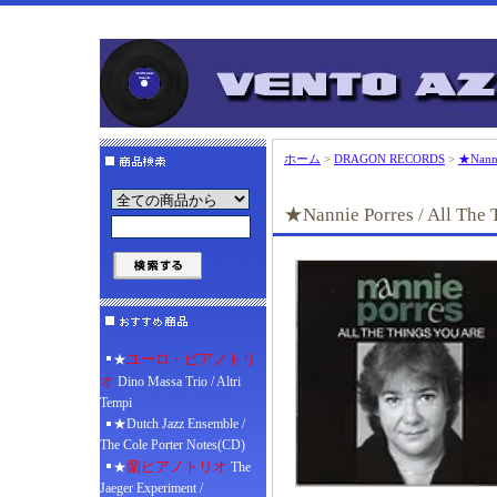
ホーム
>
DRAGON RECORDS
>
★Nannie
★Nannie Porres / All The 
ユーロ・ピアノトリ
★
オ
Dino Massa Trio / Altri
Tempi
★Dutch Jazz Ensemble /
The Cole Porter Notes(CD)
蘭ピアノトリオ
★
The
Jaeger Experiment /