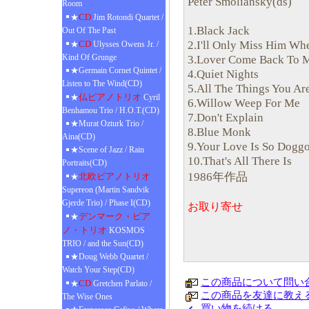
Peter Smoliansky(ds)
Room
CD
★
Jim Rotondi Quartet /
1.Black Jack
Out Of The Past
2.I'll Only Miss Him Wh
CD
★
Ulysses Owens Jr. /
Kind Of Grunge
3.Lover Come Back To 
★Germain Cornet Quintet /
4.Quiet Nights
Listen to The Wind(CD)
5.All The Things You Ar
仏ピアノトリオ
★
Cyril
6.Willow Weep For Me
Benhamou Trio / H.O.T.(CD)
7.Don't Explain
★Murat Ozturk Trio /
8.Blue Monk
Aina(CD)
9.Your Love Is So Dogg
★Scene of Jazz / Rain
10.That's All There Is
Portraits(CD)
1986年作品
北欧ピアノトリオ
★
Supereon (Martin Sandvik
Gjerde Trio) / Phase I(CD)
お取り寄せ
デンマーク・ピア
★
ノ・トリオ
KOSMOS
TRIO / and the Sun(CD)
★Doug Webb Quartet /
Watch Your Step(CD)
この商品について問い
CD
★
Gretchen Parlato /
この商品を友達に教え
The Wise Ones
買い物を続ける