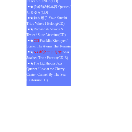
PLAYS SONGS(CD)
★浜崎航&松本茜 Quartet /
たまゆら(CD)
★鈴木瑶子 Yoko Suzuki
Trio / Where I Belong(CD)
★Romano & Sclavis &
Texier / Suite Africaine(CD)
CD
★
Franklin Kiermyer /
Scatter The Atoms That Remain
NYギタートリオ
★
Shai
Jaschek Trio / Portrait(CD-R)
★The Lighthouse Jazz
Quartet / Live at the Cherry
Center, Carmel-By-The-Sea,
California(CD)