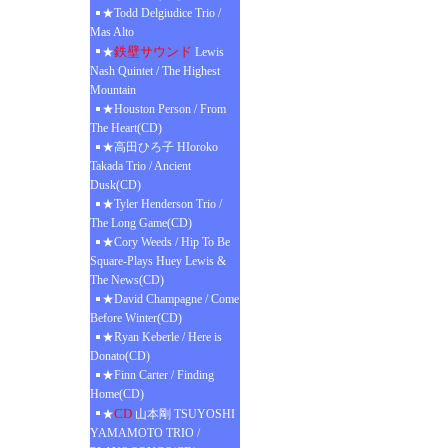
★Todd Delgiudice Trio /
Mas Alto
鉄壁サウンド
★
Lewis
Nash Quintet / The Highest
Mountain
★Houston Person / From
The Heart(CD)
★高田ひろ子 HIoroko
Takada Trio / Ancient
Dusk(CD)
★Tyler Henderson Trio /
The Long Game(CD)
★Cory Weeds / Hip To Be
Square-Plays Huey Lewis &
The News(CD)
★David Champagne / Come
Before Winter(CD)
★Ryan Keberle / Here is
Donato(CD)
★Finn Carter / Finding
Home(CD)
CD
★
山本剛 TSUYOSHI
YAMAMOTO TRIO /