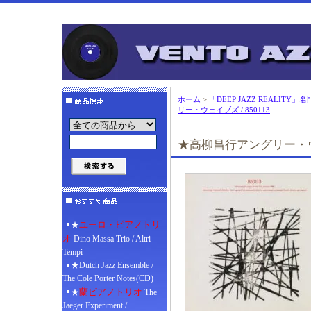
ホーム
>
「DEEP JAZZ REALITY」
リー・ウェイブズ / 850113
★高柳昌行アングリー・ウェイ
ユーロ・ピアノトリ
★
オ
Dino Massa Trio / Altri
Tempi
★Dutch Jazz Ensemble /
The Cole Porter Notes(CD)
蘭ピアノトリオ
★
The
Jaeger Experiment /