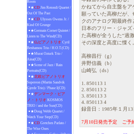
Room
かねてから自主盤をア
CD
★
Jim Rotondi Quartet /
願っていた高柳だが、
Out Of The Past
CD
★
Ulysses Owens Jr. /
クのアナログ期最終作
Kind Of Grunge
日本のフリー・ジャズ
★Germain Cornet Quintet /
た高柳が全うした“過激
Listen to The Wind(CD)
その深度と高度に慄く
仏ピアノトリオ
★
Cyril
Benhamou Trio / H.O.T.(CD)
★Murat Ozturk Trio /
高柳昌行（g）
Aina(CD)
井野信義（b）
★Scene of Jazz / Rain
山崎弘（ds）
Portraits(CD)
北欧ピアノトリオ
★
Supereon (Martin Sandvik
1. 850113 1
Gjerde Trio) / Phase I(CD)
2. 850113 2
デンマーク・ピア
★
3. 850113 3
ノ・トリオ
KOSMOS
4. 850113 4
TRIO / and the Sun(CD)
録音日：1985年１月
★Doug Webb Quartet /
Watch Your Step(CD)
7月10日発売予定 ご
CD
★
Gretchen Parlato /
The Wise Ones