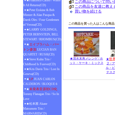
★Francesco Cafiso / Where
この商品について問い
It All Returns(CD)
この商品を友達に教え
★Peter Erskine & Bob
買い物を続ける
Mintzer & Alan Pasqua &
Darek Oles / Four Gentlemen
この商品を買った人はこんな商品
of Verona(CD)
★LARRY GOLDINGS,
PETER BERNSTEIN, BILL
STEWART / RHOMBUS(CD)
エイブラハム・バー
★
トン参加
LUCIAN BAN
QUARTET / RUSH(CD)
★清水末寿メレンゲ / ホ
世
★
★Steve Kuhn Trio /
ット・ケーキ・ミックス
之 /
Childhood Is Forever(CD)
ル・ピ
★Kris Davis Trio / Lost In
テス
Geneva(CD)
LP
★
JUAN CARLOS
CALDERON / BLOQUE 6
未発表音源初CD化
★
Tommy Flanagan Trio / So In
Love
★松本茜 Akane
Matsumoto Trio /
MARWARID(CD)