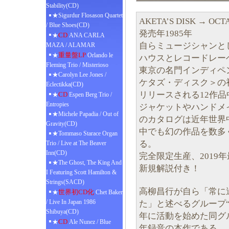
Stability(CD)
★Sigurdur Flosason Quartet
AKETA’S DISK → OC
/ Blue Shoes(CD)
発売年1985年
CD
★
ANA CARLA
自らミュージシャンと
MAZA / ALAMAR
重量盤LP
★
Orlando le
ハウスとレコードレー
Fleming Trio / Misterioso
東京の名門インディペ
★Carolyn Lee Jones /
ケタズ・ディスク＞の
Eclectikka(CD)
リリースされる12作品
CD
★
Espen Berg Trio /
Entropies
ジャケットやハンドメ
★Michele Papadia / Out of
のカタログは近年世界中
Gravity(CD)
中でも幻の作品を数多
★Tommaso Starace Organ
る。
Trio / Live at The Beaver
Inn(CD)
完全限定生産、2019
★The Ghost, The King And
新規解説付き！
I Featuring Scott Hamilton &
Strings(SACD)
高柳昌行が自ら「常に
世界初CD化
★
Chet Baker
/ Live In Japan 1986
た」と述べるグループ“
Shibuya(CD)
年に活動を始めた同グル
CD
★
Ale Nunez / Blue
年録音の本作である。