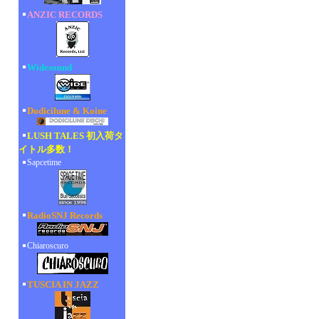
ANZIC RECORDS
Widesound
Dodicilune & Koine
LUSH TALES 初入荷タ
イトル多数！
Sapcetime
RadioSNJ Records
Chiaroscuro
TUSCIA IN JAZZ