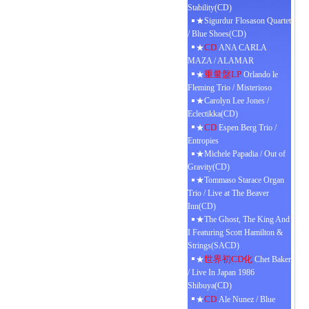
Stability(CD)
★Sigurdur Flosason Quartet
/ Blue Shoes(CD)
CD
★
ANA CARLA
MAZA / ALAMAR
重量盤LP
★
Orlando le
Fleming Trio / Misterioso
★Carolyn Lee Jones /
Eclectikka(CD)
CD
★
Espen Berg Trio /
Entropies
★Michele Papadia / Out of
Gravity(CD)
★Tommaso Starace Organ
Trio / Live at The Beaver
Inn(CD)
★The Ghost, The King And
I Featuring Scott Hamilton &
Strings(SACD)
世界初CD化
★
Chet Baker
/ Live In Japan 1986
Shibuya(CD)
CD
★
Ale Nunez / Blue