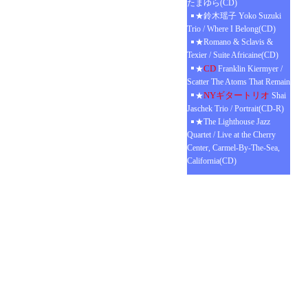
たまゆら(CD)
★鈴木瑶子 Yoko Suzuki
Trio / Where I Belong(CD)
★Romano & Sclavis &
Texier / Suite Africaine(CD)
CD
★
Franklin Kiermyer /
Scatter The Atoms That Remain
NYギタートリオ
★
Shai
Jaschek Trio / Portrait(CD-R)
★The Lighthouse Jazz
Quartet / Live at the Cherry
Center, Carmel-By-The-Sea,
California(CD)