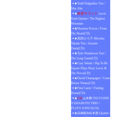
★Todd Delgiudice Trio /
Mas Alto
鉄壁サウンド
★
Lewis
Nash Quintet / The Highest
Mountain
★Houston Person / From
The Heart(CD)
★高田ひろ子 HIoroko
Takada Trio / Ancient
Dusk(CD)
★Tyler Henderson Trio /
The Long Game(CD)
★Cory Weeds / Hip To Be
Square-Plays Huey Lewis &
The News(CD)
★David Champagne / Come
Before Winter(CD)
★Finn Carter / Finding
Home(CD)
CD
★
山本剛 TSUYOSHI
YAMAMOTO TRIO /
PLAYS SONGS(CD)
★浜崎航&松本茜 Quartet /