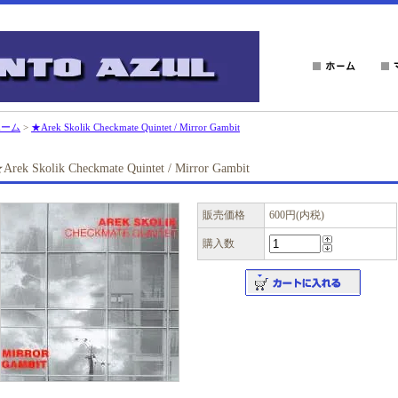
ホーム
>
★Arek Skolik Checkmate Quintet / Mirror Gambit
Arek Skolik Checkmate Quintet / Mirror Gambit
販売価格
600円(内税)
購入数