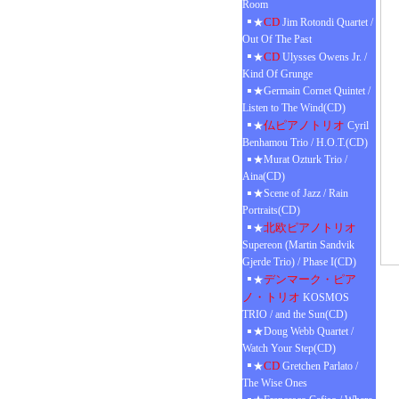
Room
CD
★
Jim Rotondi Quartet /
Out Of The Past
CD
★
Ulysses Owens Jr. /
Kind Of Grunge
★Germain Cornet Quintet /
Listen to The Wind(CD)
仏ピアノトリオ
★
Cyril
Benhamou Trio / H.O.T.(CD)
★Murat Ozturk Trio /
Aina(CD)
★Scene of Jazz / Rain
Portraits(CD)
北欧ピアノトリオ
★
Supereon (Martin Sandvik
Gjerde Trio) / Phase I(CD)
デンマーク・ピア
★
ノ・トリオ
KOSMOS
TRIO / and the Sun(CD)
★Doug Webb Quartet /
Watch Your Step(CD)
CD
★
Gretchen Parlato /
The Wise Ones