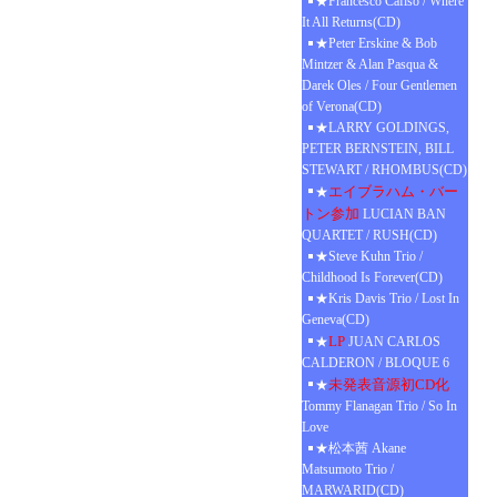
★Francesco Cafiso / Where
It All Returns(CD)
★Peter Erskine & Bob
Mintzer & Alan Pasqua &
Darek Oles / Four Gentlemen
of Verona(CD)
★LARRY GOLDINGS,
PETER BERNSTEIN, BILL
STEWART / RHOMBUS(CD)
エイブラハム・バー
★
トン参加
LUCIAN BAN
QUARTET / RUSH(CD)
★Steve Kuhn Trio /
Childhood Is Forever(CD)
★Kris Davis Trio / Lost In
Geneva(CD)
LP
★
JUAN CARLOS
CALDERON / BLOQUE 6
未発表音源初CD化
★
Tommy Flanagan Trio / So In
Love
★松本茜 Akane
Matsumoto Trio /
MARWARID(CD)