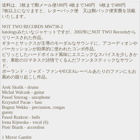
送料は、2枚まで郵メール便180円 4枚まで340円 6枚まで480円
7枚以上になりますと、レターパック便 又は郵パック便実費を頂戴
いたします。
NOT TWO RECORDS MW738-2
hatologyみたいなジャケットですが、2002年にNOT TWO Recordsから
リリースされた作品。
ギターとサックスが主導のモーダルなサウンドに、アコーディオンや
パーカッションが効果的に使われたコンボ作品。
ピリッとしたハードボイルド風味にエスニックなスパイスを少しきか
せ、東欧のロマネスク詩情でくるんだファンタスティックなサウン
ド。
ポーランド・ジャズ・ファンやEGEAレーベルあたりのファンにもお
薦めの掘り起こし作品。
Arek Skolik - drums
Michal Walczak - guitar
Pawel Smorag - saxophone
Krzysztof Pacan - bass
Bogusz Wekka - percussion, congas
guests:
Pawel Rozkrut - bells
Irena Kijewska - vocal (6)
Piotr Biazik - accordion
1 Mirror Gambit