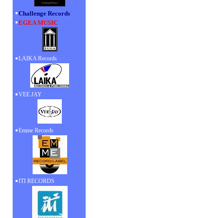
Challenge Records
EGEA MUSIC
LAIKA Records
VEE JAY
Emme Records
ITI RECORDS