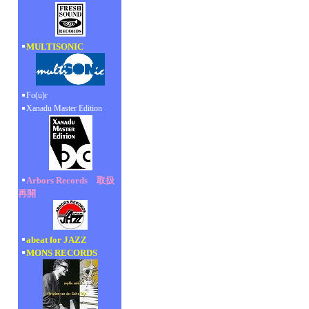
MULTISONIC
Fo(u)r
Xanadu Master Edition
Arbors Records 取扱
再開
abeat for JAZZ
MONS RECORDS