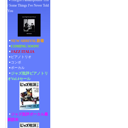
Yiorgos Pantazopoulos Trio
/ Some Things I've Never Told
You
NEW ARRIVAL新着
COMING SOON!
JAZZ ITALIA
ピアノトリオ
コンボ
ボーカル
ジャズ批評ピアノトリ
オVol.4セール
ジャズ批評ボーカル最
新読本