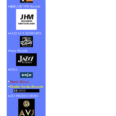
最終入荷 JHM Records
JAZZ AUX REMPARTS
Jazzy Records
ENJA
Music Mecca
Double Stroke Records
AVJ PRODUCTIONS