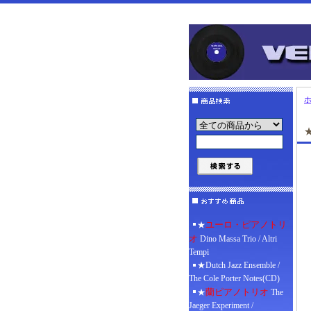
★
ユーロ・ピアノトリ
★
オ
Dino Massa Trio / Altri
Tempi
★Dutch Jazz Ensemble /
The Cole Porter Notes(CD)
蘭ピアノトリオ
★
The
Jaeger Experiment /