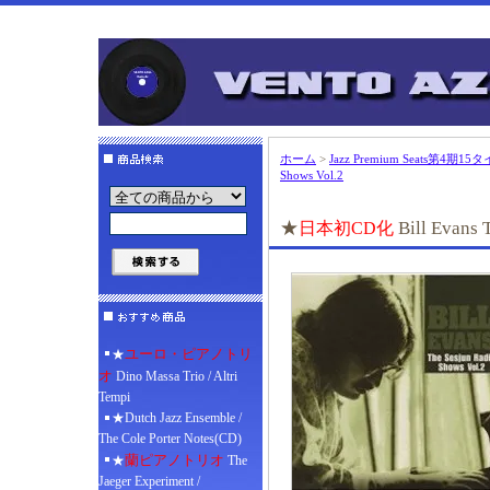
ホーム
>
Jazz Premium Seats第4期1
Shows Vol.2
★
Bill Evans 
日本初CD化
ユーロ・ピアノトリ
★
オ
Dino Massa Trio / Altri
Tempi
★Dutch Jazz Ensemble /
The Cole Porter Notes(CD)
蘭ピアノトリオ
★
The
Jaeger Experiment /