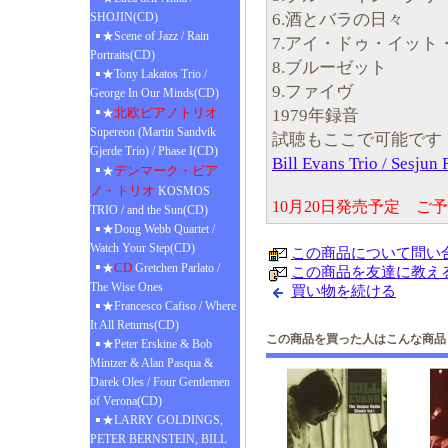
6.酒とバラの日々
SHOJIN(CD)
★Scene of Jazz / Rain
7.アイ・ドゥ・イット
Portraits(CD)
8.ブルーゼット
★Tony Lakatos Trio /
9.ファイヴ
George In Our Minds(CD)
北欧ピアノトリオ
1979年録音
★
Supereon (Martin Sandvik
試聴もここで可能です
Gjerde Trio) / Phase I(CD)
Bill Evans Trio / Sesj
デンマーク・ピア
★
ノ・トリオ
KOSMOS
10月20日発売予定 ご
TRIO / and the Sun(CD)
★Doug Webb Quartet /
Watch Your Step(CD)
この商品について問い
CD
★
Gretchen Parlato /
この商品を友達に教え
The Wise Ones
買い物を続ける
★Francesco Cafiso / Where
It All Returns(CD)
この商品を買った人はこんな商品
★Peter Erskine & Bob
Mintzer & Alan Pasqua &
Darek Oles / Four Gentlemen
of Verona(CD)
★LARRY GOLDINGS,
PETER BERNSTEIN, BILL