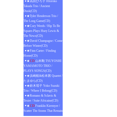
★高田ひろ子 HIoroko
Takada Trio / Ancient
Dusk(CD)
★Tyler Henderson Trio /
The Long Game(CD)
★Cory Weeds / Hip To Be
Square-Plays Huey Lewis &
The News(CD)
★David Champagne / Come
Before Winter(CD)
★Finn Carter / Finding
Home(CD)
CD
★
山本剛 TSUYOSHI
YAMAMOTO TRIO /
PLAYS SONGS(CD)
★浜崎航&松本茜 Quartet /
たまゆら(CD)
★鈴木瑶子 Yoko Suzuki
Trio / Where I Belong(CD)
★Romano & Sclavis &
Texier / Suite Africaine(CD)
CD
★
Franklin Kiermyer /
Scatter The Atoms That Remain