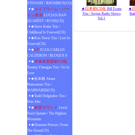
STEWART / RHOMBUS(CD)
日本初CD化
エイブラハム・バー
★
Bill Evans
★
★
Trio / Sesjun Radio Shows
Bak
トン参加
LUCIAN BAN
Vol.1
QUARTET / RUSH(CD)
★Steve Kuhn Trio /
Childhood Is Forever(CD)
★Kris Davis Trio / Lost In
Geneva(CD)
LP
★
JUAN CARLOS
CALDERON / BLOQUE 6
未発表音源初CD化
★
Tommy Flanagan Trio / So In
Love
★松本茜 Akane
Matsumoto Trio /
MARWARID(CD)
★Todd Delgiudice Trio /
Mas Alto
鉄壁サウンド
★
Lewis
Nash Quintet / The Highest
Mountain
★Houston Person / From
The Heart(CD)