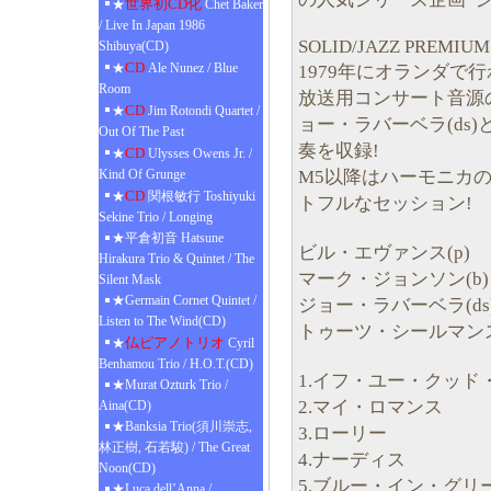
世界初CD化
★
Chet Baker
/ Live In Japan 1986
SOLID/JAZZ PREMIUM
Shibuya(CD)
CD
★
Ale Nunez / Blue
1979年にオランダで
Room
放送用コンサート音源の
CD
★
Jim Rotondi Quartet /
ョー・ラバーベラ(ds
Out Of The Past
奏を収録!
CD
★
Ulysses Owens Jr. /
M5以降はハーモニカ
Kind Of Grunge
CD
★
関根敏行 Toshiyuki
トフルなセッション!
Sekine Trio / Longing
★平倉初音 Hatsune
ビル・エヴァンス(p)
Hirakura Trio & Quintet / The
マーク・ジョンソン(b)
Silent Mask
★Germain Cornet Quintet /
ジョー・ラバーベラ(ds
Listen to The Wind(CD)
トゥーツ・シールマンス(har
仏ピアノトリオ
★
Cyril
Benhamou Trio / H.O.T.(CD)
1.イフ・ユー・クッド
★Murat Ozturk Trio /
2.マイ・ロマンス
Aina(CD)
★Banksia Trio(須川崇志,
3.ローリー
林正樹, 石若駿) / The Great
4.ナーディス
Noon(CD)
5.ブルー・イン・グリ
★Luca dell’Anna /