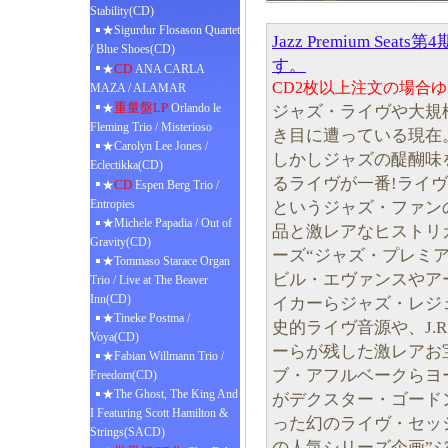
Stability(CD)
★Sigurdur Flosason Quartet
Jazz Premium Se
/ Blue Shoes(CD)
す。
CD
★
ANA CARLA
CD2枚以上注文の場合
MAZA / ALAMAR
重量盤LP
★
Orlando le
ジャズ・ライヴや大規
Fleming Trio / Misterioso
き目に遭っている現在
★Carolyn Lee Jones /
しかしジャズの醍醐味
Eclectikka(CD)
るライヴが一番!ライ
CD
★
Espen Berg Trio /
Entropies
というジャズ・ファン
★Michele Papadia / Out of
品と激レアなヒストリ
Gravity(CD)
ーズ“ジャズ・プレミア
★Tommaso Starace Organ
ビル・エヴァンスやア
Trio / Live at The Beaver
Inn(CD)
イカーらジャズ・レジ
★Tineke Postma /
史的ライヴ音源や、J.
Voya(CD)
ーらが残した激レアお
★Fabian Willmann Trio /
ブ・アフルベークらヨ
Freedom(CD)
★The Ghost, The King And
がデクスター・ゴード
I Featuring Scott Hamilton &
った幻のライヴ・セッ
Strings(SACD)
の人気シリーズ企画”ジ