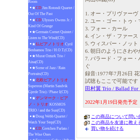
Room
CD
★
Jim Rotondi Quartet /
1. オー・プリヴァーヴ
Out Of The Past
CD
★
Ulysses Owens Jr. /
2. ユー・ゴー・トゥ
Kind Of Grunge
3. フォー・カール
★Germain Cornet Quintet /
4. イン・ザ・ファー
Listen to The Wind(CD)
5. ウィスパー・ノット
仏ピアノトリオ
★
Cyril
Benhamou Trio / H.O.T.(CD)
6. 朝日のようにさわや
★Murat Ozturk Trio /
7. バラード・フォー
Aina(CD)
ぐ
★Scene of Jazz / Rain
録音:1977年7月26日
Portraits(CD)
北欧ピアノトリオ
★
試聴もここで可能です
Supereon (Martin Sandvik
田村翼 Trio / Ballad F
Gjerde Trio) / Phase I(CD)
デンマーク・ピア
★
2022年1月19日発売
ノ・トリオ
KOSMOS
TRIO / and the Sun(CD)
★Doug Webb Quartet /
この商品について問い
Watch Your Step(CD)
この商品を友達に教え
CD
買い物を続ける
★
Gretchen Parlato /
The Wise Ones