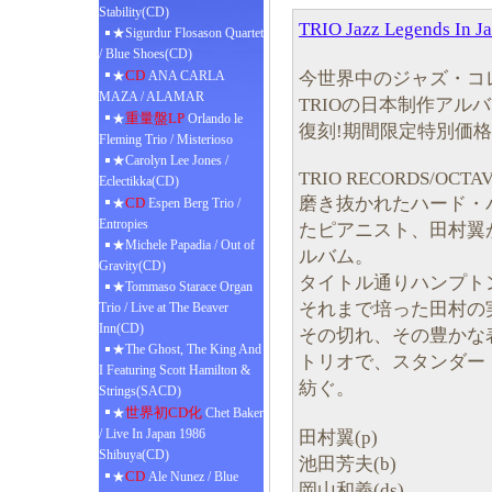
Stability(CD)
TRIO Jazz Legend
★Sigurdur Flosason Quartet
/ Blue Shoes(CD)
CD
今世界中のジャズ・コ
★
ANA CARLA
MAZA / ALAMAR
TRIOの日本制作アル
重量盤LP
★
Orlando le
復刻!期間限定特別価格盤(
Fleming Trio / Misterioso
★Carolyn Lee Jones /
TRIO RECORDS/OCTA
Eclectikka(CD)
磨き抜かれたハード・
CD
★
Espen Berg Trio /
Entropies
たピアニスト、田村翼
★Michele Papadia / Out of
ルバム。
Gravity(CD)
タイトル通りハンプト
★Tommaso Starace Organ
それまで培った田村の
Trio / Live at The Beaver
Inn(CD)
その切れ、その豊かな
★The Ghost, The King And
トリオで、スタンダー
I Featuring Scott Hamilton &
紡ぐ。
Strings(SACD)
世界初CD化
★
Chet Baker
/ Live In Japan 1986
田村翼(p)
Shibuya(CD)
池田芳夫(b)
CD
★
Ale Nunez / Blue
岡山和義(ds)