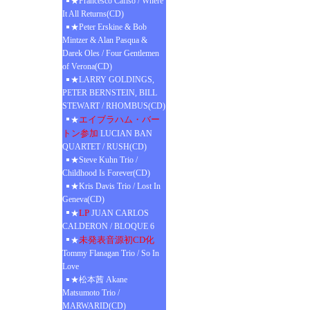
★Francesco Cafiso / Where
It All Returns(CD)
★Peter Erskine & Bob
Mintzer & Alan Pasqua &
Darek Oles / Four Gentlemen
of Verona(CD)
★LARRY GOLDINGS,
PETER BERNSTEIN, BILL
STEWART / RHOMBUS(CD)
エイブラハム・バー
★
トン参加
LUCIAN BAN
QUARTET / RUSH(CD)
★Steve Kuhn Trio /
Childhood Is Forever(CD)
★Kris Davis Trio / Lost In
Geneva(CD)
LP
★
JUAN CARLOS
CALDERON / BLOQUE 6
未発表音源初CD化
★
Tommy Flanagan Trio / So In
Love
★松本茜 Akane
Matsumoto Trio /
MARWARID(CD)