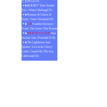
たまゆら(CD)
★鈴木瑶子 Yoko Suzuki
Trio / Where I Belong(CD)
★Romano & Sclavis &
Texier / Suite Africaine(CD)
CD
★
Franklin Kiermyer /
Scatter The Atoms That Remain
NYギタートリオ
★
Shai
Jaschek Trio / Portrait(CD-R)
★The Lighthouse Jazz
Quartet / Live at the Cherry
Center, Carmel-By-The-Sea,
California(CD)