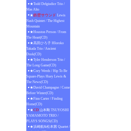
★Todd Delgiudice Trio /
Mas Alto
鉄壁サウンド
★
Lewis
Nash Quintet / The Highest
Mountain
★Houston Person / From
The Heart(CD)
★高田ひろ子 HIoroko
Takada Trio / Ancient
Dusk(CD)
★Tyler Henderson Trio /
The Long Game(CD)
★Cory Weeds / Hip To Be
Square-Plays Huey Lewis &
The News(CD)
★David Champagne / Come
Before Winter(CD)
★Finn Carter / Finding
Home(CD)
CD
★
山本剛 TSUYOSHI
YAMAMOTO TRIO /
PLAYS SONGS(CD)
★浜崎航&松本茜 Quartet /