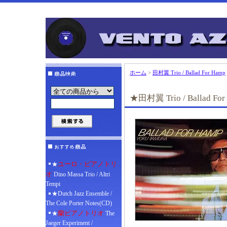
ホーム
>
田村翼 Trio / Ballad For Hamp
★田村翼 Trio / Ballad For
ユーロ・ピアノトリ
★
オ
Dino Massa Trio / Altri
Tempi
★Dutch Jazz Ensemble /
The Cole Porter Notes(CD)
蘭ピアノトリオ
★
The
Jaeger Experiment /